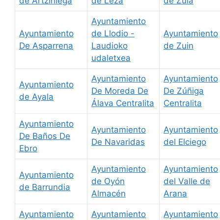
de Artziniega
de Leza
de Zuia
Ayuntamiento
Ayuntamiento
de Llodio -
Ayuntamiento
De Asparrena
Laudioko
de Zuin
udaletxea
Ayuntamiento
Ayuntamiento
Ayuntamiento
De Moreda De
De Zúñiga
de Ayala
Álava Centralita
Centralita
Ayuntamiento
Ayuntamiento
Ayuntamiento
De Baños De
De Navaridas
del Elciego
Ebro
Ayuntamiento
Ayuntamiento
Ayuntamiento
de Oyón
del Valle de
de Barrundia
Almacén
Arana
Ayuntamiento
Ayuntamiento
Ayuntamiento