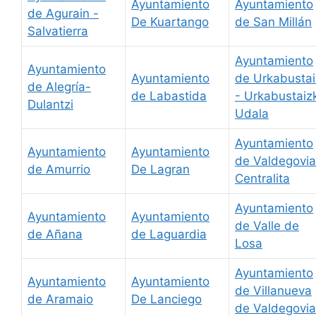
Ayuntamiento
Ayuntamiento
de Agurain -
De Kuartango
de San Millán
Salvatierra
Ayuntamiento
Ayuntamiento
Ayuntamiento
de Urkabustai
de Alegría-
de Labastida
- Urkabustaiz
Dulantzi
Udala
Ayuntamiento
Ayuntamiento
Ayuntamiento
de Valdegovia
de Amurrio
De Lagran
Centralita
Ayuntamiento
Ayuntamiento
Ayuntamiento
de Valle de
de Añana
de Laguardia
Losa
Ayuntamiento
Ayuntamiento
Ayuntamiento
de Villanueva
de Aramaio
De Lanciego
de Valdegovia