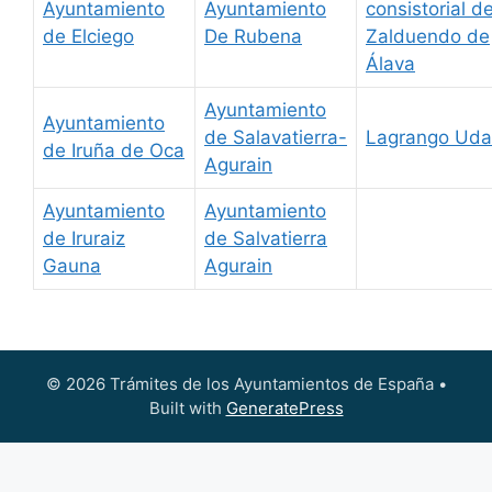
Ayuntamiento
Ayuntamiento
consistorial d
de Elciego
De Rubena
Zalduendo de
Álava
Ayuntamiento
Ayuntamiento
de Salavatierra-
Lagrango Uda
de Iruña de Oca
Agurain
Ayuntamiento
Ayuntamiento
de Iruraiz
de Salvatierra
Gauna
Agurain
© 2026 Trámites de los Ayuntamientos de España
•
Built with
GeneratePress