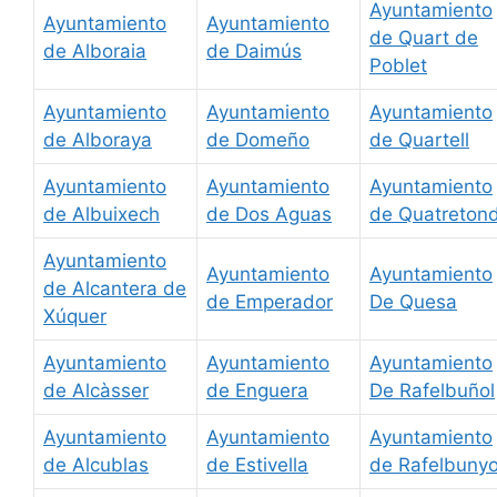
Ayuntamiento
Ayuntamiento
Ayuntamiento
de Quart de
de Alboraia
de Daimús
Poblet
Ayuntamiento
Ayuntamiento
Ayuntamiento
de Alboraya
de Domeño
de Quartell
Ayuntamiento
Ayuntamiento
Ayuntamiento
de Albuixech
de Dos Aguas
de Quatreton
Ayuntamiento
Ayuntamiento
Ayuntamiento
de Alcantera de
de Emperador
De Quesa
Xúquer
Ayuntamiento
Ayuntamiento
Ayuntamiento
de Alcàsser
de Enguera
De Rafelbuñol
Ayuntamiento
Ayuntamiento
Ayuntamiento
de Alcublas
de Estivella
de Rafelbunyo