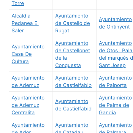
Torre
Alcaldia
Ayuntamiento
Ayuntamiento
Pedanea El
de Castelló de
de Ontinyent
Saler
Rugat
Ayuntamiento
Ayuntamiento
Ayuntamiento
de Castellonet
de Otos i Pala
Casa De
de la
del marqués 
Cultura
Conquesta
Sant Josep
Ayuntamiento
Ayuntamiento
Ayuntamiento
de Ademuz
de Castielfabib
de Paiporta
Ayuntamiento
Ayuntamiento
Ayuntamiento
de Ademuz
de Palma de
de Castielfabid
Centralita
Gandía
Ayuntamiento
Ayuntamiento
Ayuntamiento
de Ador
de Catadau
de Palmera