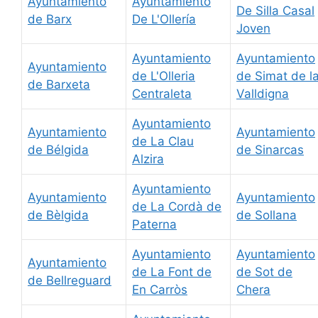
Ayuntamiento
Ayuntamiento
De Silla Casal
de Barx
De L'Ollería
Joven
Ayuntamiento
Ayuntamiento
Ayuntamiento
de L'Olleria
de Simat de l
de Barxeta
Centraleta
Valldigna
Ayuntamiento
Ayuntamiento
Ayuntamiento
de La Clau
de Bélgida
de Sinarcas
Alzira
Ayuntamiento
Ayuntamiento
Ayuntamiento
de La Cordà de
de Bèlgida
de Sollana
Paterna
Ayuntamiento
Ayuntamiento
Ayuntamiento
de La Font de
de Sot de
de Bellreguard
En Carròs
Chera