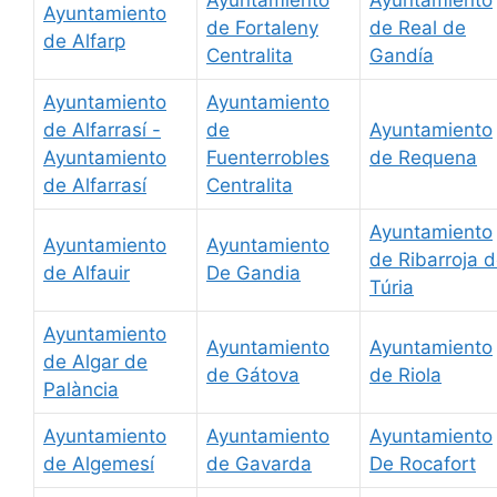
Ayuntamiento
de Fortaleny
de Real de
de Alfarp
Centralita
Gandía
Ayuntamiento
Ayuntamiento
de Alfarrasí -
de
Ayuntamiento
Ayuntamiento
Fuenterrobles
de Requena
de Alfarrasí
Centralita
Ayuntamiento
Ayuntamiento
Ayuntamiento
de Ribarroja 
de Alfauir
De Gandia
Túria
Ayuntamiento
Ayuntamiento
Ayuntamiento
de Algar de
de Gátova
de Riola
Palància
Ayuntamiento
Ayuntamiento
Ayuntamiento
de Algemesí
de Gavarda
De Rocafort