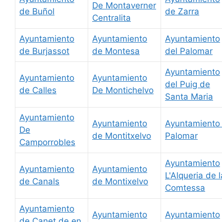
De Montaverner
de Buñol
de Zarra
Centralita
Ayuntamiento
Ayuntamiento
Ayuntamiento
de Burjassot
de Montesa
del Palomar
Ayuntamiento
Ayuntamiento
Ayuntamiento
del Puig de
de Calles
De Montichelvo
Santa Maria
Ayuntamiento
Ayuntamiento
Ayuntamiento 
De
de Montitxelvo
Palomar
Camporrobles
Ayuntamiento
Ayuntamiento
Ayuntamiento
L'Alqueria de l
de Canals
de Montixelvo
Comtessa
Ayuntamiento
Ayuntamiento
Ayuntamiento
de Canet de en