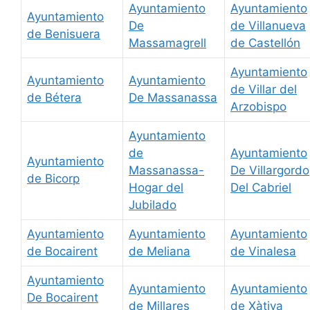
Ayuntamiento
Ayuntamiento
Ayuntamiento
De
de Villanueva
de Benisuera
Massamagrell
de Castellón
Ayuntamiento
Ayuntamiento
Ayuntamiento
de Villar del
de Bétera
De Massanassa
Arzobispo
Ayuntamiento
de
Ayuntamiento
Ayuntamiento
Massanassa-
De Villargordo
de Bicorp
Hogar del
Del Cabriel
Jubilado
Ayuntamiento
Ayuntamiento
Ayuntamiento
de Bocairent
de Meliana
de Vinalesa
Ayuntamiento
Ayuntamiento
Ayuntamiento
De Bocairent
de Millares
de Xàtiva