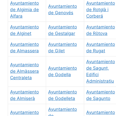
Ayuntamiento
Ayuntamiento
Ayuntamiento
de Algimia de
de Rotglà i
de Genovés
Alfara
Corberá
Ayuntamiento
Ayuntamiento
Ayuntamiento
de Alginet
de Gestalgar
de Ròtova
Ayuntamiento
Ayuntamiento
Ayuntamiento
de Almassera
de Gilet
de Rugat
Ayuntamiento
Ayuntamiento
Ayuntamiento
de Sagunt,
de Almàssera
de Godella
Edifici
Centraleta
Administratiu
Ayuntamiento
Ayuntamiento
Ayuntamiento
de Almiserà
de Godelleta
de Sagunto
Ayuntamiento
Ayuntamiento
Ayuntamiento
de