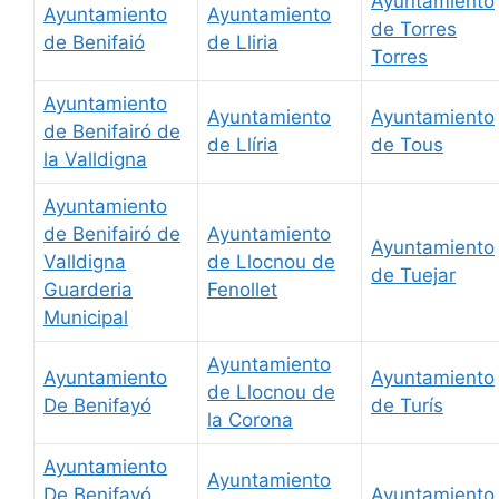
Ayuntamiento
Ayuntamiento
Ayuntamiento
de Torres
de Benifaió
de Lliria
Torres
Ayuntamiento
Ayuntamiento
Ayuntamiento
de Benifairó de
de Llíria
de Tous
la Valldigna
Ayuntamiento
de Benifairó de
Ayuntamiento
Ayuntamiento
Valldigna
de Llocnou de
de Tuejar
Guarderia
Fenollet
Municipal
Ayuntamiento
Ayuntamiento
Ayuntamiento
de Llocnou de
De Benifayó
de Turís
la Corona
Ayuntamiento
Ayuntamiento
De Benifayó
Ayuntamiento