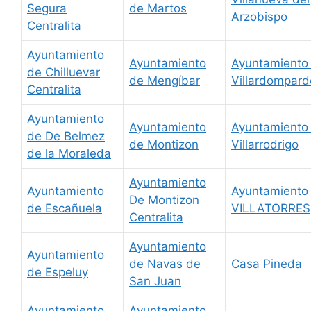
Segura
de Martos
Arzobispo
Centralita
Ayuntamiento
Ayuntamiento
Ayuntamiento
de Chilluevar
de Mengíbar
Villardompard
Centralita
Ayuntamiento
Ayuntamiento
Ayuntamiento
de De Belmez
de Montizon
Villarrodrigo
de la Moraleda
Ayuntamiento
Ayuntamiento
Ayuntamiento
De Montizon
de Escañuela
VILLATORRES
Centralita
Ayuntamiento
Ayuntamiento
de Navas de
Casa Pineda
de Espeluy
San Juan
Ayuntamiento
Ayuntamiento