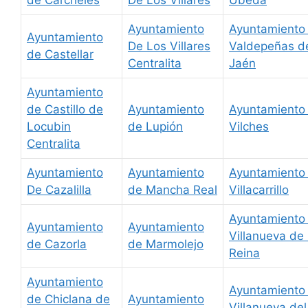
de Carcheles
De Los Villares
Úbeda
Ayuntamiento
Ayuntamiento
Ayuntamiento
De Los Villares
Valdepeñas d
de Castellar
Centralita
Jaén
Ayuntamiento
de Castillo de
Ayuntamiento
Ayuntamiento
Locubin
de Lupión
Vilches
Centralita
Ayuntamiento
Ayuntamiento
Ayuntamiento
De Cazalilla
de Mancha Real
Villacarrillo
Ayuntamiento
Ayuntamiento
Ayuntamiento
Villanueva de 
de Cazorla
de Marmolejo
Reina
Ayuntamiento
Ayuntamiento
de Chiclana de
Ayuntamiento
Villanueva del