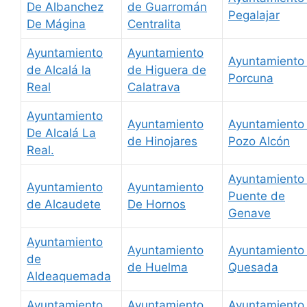
De Albanchez
de Guarromán
Pegalajar
De Mágina
Centralita
Ayuntamiento
Ayuntamiento
Ayuntamiento
de Alcalá la
de Higuera de
Porcuna
Real
Calatrava
Ayuntamiento
Ayuntamiento
Ayuntamiento
De Alcalá La
de Hinojares
Pozo Alcón
Real.
Ayuntamiento
Ayuntamiento
Ayuntamiento
Puente de
de Alcaudete
De Hornos
Genave
Ayuntamiento
Ayuntamiento
Ayuntamiento
de
de Huelma
Quesada
Aldeaquemada
Ayuntamiento
Ayuntamiento
Ayuntamiento