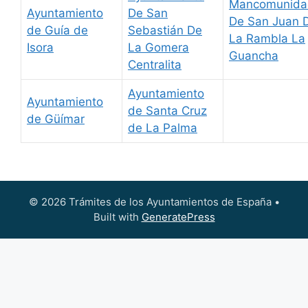
Mancomunida
Ayuntamiento
De San
De San Juan 
de Guía de
Sebastián De
La Rambla La
Isora
La Gomera
Guancha
Centralita
Ayuntamiento
Ayuntamiento
de Santa Cruz
de Güímar
de La Palma
© 2026 Trámites de los Ayuntamientos de España
•
Built with
GeneratePress