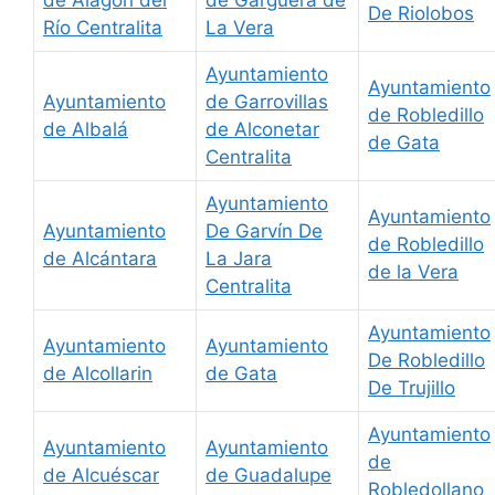
de Alagón del
de Gargüera de
De Riolobos
Río Centralita
La Vera
Ayuntamiento
Ayuntamiento
Ayuntamiento
de Garrovillas
de Robledillo
de Albalá
de Alconetar
de Gata
Centralita
Ayuntamiento
Ayuntamiento
Ayuntamiento
De Garvín De
de Robledillo
de Alcántara
La Jara
de la Vera
Centralita
Ayuntamiento
Ayuntamiento
Ayuntamiento
De Robledillo
de Alcollarin
de Gata
De Trujillo
Ayuntamiento
Ayuntamiento
Ayuntamiento
de
de Alcuéscar
de Guadalupe
Robledollano