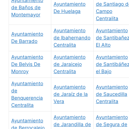
Ayuntamiento
Ayuntamiento
de Santiago d
de Baños de
De Huelaga
Campo
Montemayor
Centralita
Ayuntamiento
Ayuntamiento
Ayuntamiento
de Ibahernando
de Santibañe
De Barrado
Centralita
El Alto
Ayuntamiento
Ayuntamiento
Ayuntamiento
De Belvis De
de Jaraicejo
de Santibáñe
Monroy
Centralita
el Bajo
Ayuntamiento
Ayuntamiento
Ayuntamiento
de
de Jaraíz de la
de Saucedilla
Benquerencia
Vera
Centralita
Centralita
Ayuntamiento
Ayuntamiento
Ayuntamiento
de Jarandilla de
de Segura de
de Berrocalejo