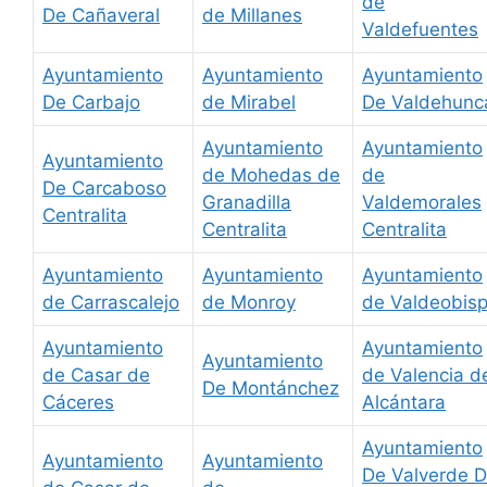
de
De Cañaveral
de Millanes
Valdefuentes
Ayuntamiento
Ayuntamiento
Ayuntamiento
De Carbajo
de Mirabel
De Valdehunc
Ayuntamiento
Ayuntamiento
Ayuntamiento
de Mohedas de
de
De Carcaboso
Granadilla
Valdemorales
Centralita
Centralita
Centralita
Ayuntamiento
Ayuntamiento
Ayuntamiento
de Carrascalejo
de Monroy
de Valdeobis
Ayuntamiento
Ayuntamiento
Ayuntamiento
de Casar de
de Valencia d
De Montánchez
Cáceres
Alcántara
Ayuntamiento
Ayuntamiento
Ayuntamiento
De Valverde 