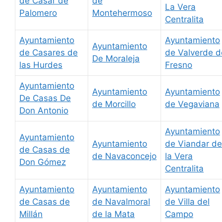
de Casar de
de
La Vera
Palomero
Montehermoso
Centralita
Ayuntamiento
Ayuntamiento
Ayuntamiento
de Casares de
de Valverde d
De Moraleja
las Hurdes
Fresno
Ayuntamiento
Ayuntamiento
Ayuntamiento
De Casas De
de Morcillo
de Vegaviana
Don Antonio
Ayuntamiento
Ayuntamiento
Ayuntamiento
de Viandar de
de Casas de
de Navaconcejo
la Vera
Don Gómez
Centralita
Ayuntamiento
Ayuntamiento
Ayuntamiento
de Casas de
de Navalmoral
de Villa del
Millán
de la Mata
Campo