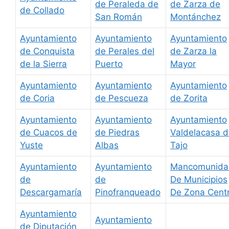
de Peraleda de
de Zarza de
de Collado
San Román
Montánchez
Ayuntamiento
Ayuntamiento
Ayuntamiento
de Conquista
de Perales del
de Zarza la
de la Sierra
Puerto
Mayor
Ayuntamiento
Ayuntamiento
Ayuntamiento
de Coria
de Pescueza
de Zorita
Ayuntamiento
Ayuntamiento
Ayuntamiento
de Cuacos de
de Piedras
Valdelacasa 
Yuste
Albas
Tajo
Ayuntamiento
Ayuntamiento
Mancomunida
de
de
De Municipios
Descargamaría
Pinofranqueado
De Zona Cent
Ayuntamiento
Ayuntamiento
de Diputación