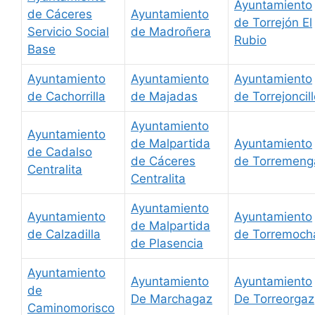
Ayuntamiento
de Cáceres
Ayuntamiento
de Torrejón El
Servicio Social
de Madroñera
Rubio
Base
Ayuntamiento
Ayuntamiento
Ayuntamiento
de Cachorrilla
de Majadas
de Torrejoncil
Ayuntamiento
Ayuntamiento
de Malpartida
Ayuntamiento
de Cadalso
de Cáceres
de Torremeng
Centralita
Centralita
Ayuntamiento
Ayuntamiento
Ayuntamiento
de Malpartida
de Calzadilla
de Torremoch
de Plasencia
Ayuntamiento
Ayuntamiento
Ayuntamiento
de
De Marchagaz
De Torreorgaz
Caminomorisco