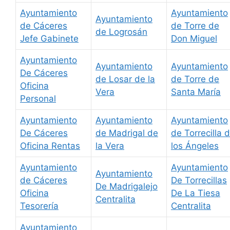
Ayuntamiento
Ayuntamiento
Ayuntamiento
de Cáceres
de Torre de
de Logrosán
Jefe Gabinete
Don Miguel
Ayuntamiento
Ayuntamiento
Ayuntamiento
De Cáceres
de Losar de la
de Torre de
Oficina
Vera
Santa María
Personal
Ayuntamiento
Ayuntamiento
Ayuntamiento
De Cáceres
de Madrigal de
de Torrecilla 
Oficina Rentas
la Vera
los Ángeles
Ayuntamiento
Ayuntamiento
Ayuntamiento
de Cáceres
De Torrecillas
De Madrigalejo
Oficina
De La Tiesa
Centralita
Tesorería
Centralita
Ayuntamiento