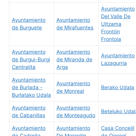
Ayuntamiento
Del Valle De
Ayuntamiento
Ayuntamiento
Ultzama
de Burguete
de Mirafuentes
Frontón
Frontoia
Ayuntamiento
Ayuntamiento
Ayuntamiento
de Burgui-Burgi
de Miranda de
Lazagurria
Centralita
Arga
Ayuntamiento
Ayuntamiento
de Burlada -
Berako Udala
de Monreal
Burlatako Udala
Ayuntamiento
Ayuntamiento
Beteluko Udal
de Cabanillas
de Monteagudo
Ayuntamiento
Ayuntamiento
Casa Concejil
de Cadreita
De Morentin
de Oieregi