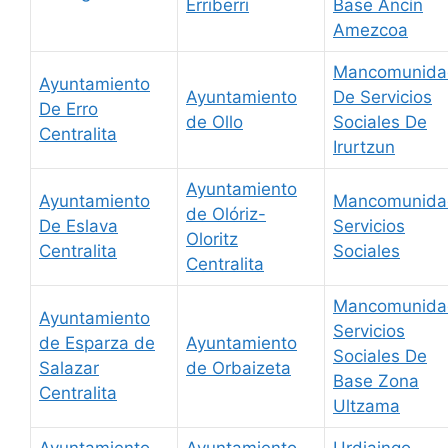
Erriberri
Base Ancín
Amezcoa
Mancomunida
Ayuntamiento
Ayuntamiento
De Servicios
De Erro
de Ollo
Sociales De
Centralita
Irurtzun
Ayuntamiento
Ayuntamiento
Mancomunida
de Olóriz-
De Eslava
Servicios
Oloritz
Centralita
Sociales
Centralita
Mancomunida
Ayuntamiento
Servicios
de Esparza de
Ayuntamiento
Sociales De
Salazar
de Orbaizeta
Base Zona
Centralita
Ultzama
Ayuntamiento
Ayuntamiento
Urdiaingo