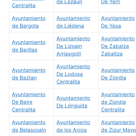
de Lezáun
De Yerri
Centralita
Ayuntamiento
Ayuntamiento
Ayuntamiento
de Bargota
de Liédena
De Yesa
Ayuntamiento
Ayuntamiento
Ayuntamiento
De Lizoain
De Zabalza
de Barillas
Arriasgoiti
Zabaltza
Ayuntamiento
Ayuntamiento
Ayuntamiento
De Lodosa
de Baztan
De Ziordia
Centralita
Ayuntamiento
Ayuntamiento
Ayuntamiento
De Beire
de Ziordia
De Lónguida
Centralita
Centralita
Ayuntamiento
Ayuntamiento
Ayuntamiento
de Belascoain
de los Arcos
de Zizur Mayo