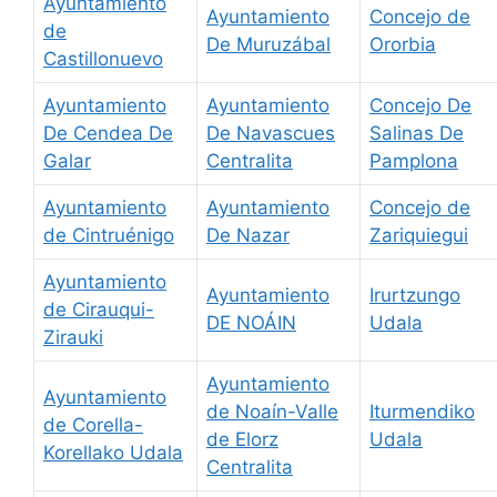
Ayuntamiento
Ayuntamiento
Concejo de
de
De Muruzábal
Ororbia
Castillonuevo
Ayuntamiento
Ayuntamiento
Concejo De
De Cendea De
De Navascues
Salinas De
Galar
Centralita
Pamplona
Ayuntamiento
Ayuntamiento
Concejo de
de Cintruénigo
De Nazar
Zariquiegui
Ayuntamiento
Ayuntamiento
Irurtzungo
de Cirauqui-
DE NOÁIN
Udala
Zirauki
Ayuntamiento
Ayuntamiento
de Noaín-Valle
Iturmendiko
de Corella-
de Elorz
Udala
Korellako Udala
Centralita