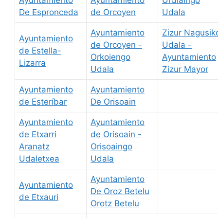
De Espronceda
de Orcoyen
Udala
Ayuntamiento
Zizur Nagusik
Ayuntamiento
de Orcoyen -
Udala -
de Estella-
Orkoiengo
Ayuntamiento
Lizarra
Udala
Zizur Mayor
Ayuntamiento
Ayuntamiento
de Esteríbar
De Orisoain
Ayuntamiento
Ayuntamiento
de Etxarri
de Orisoain -
Aranatz
Orisoaingo
Udaletxea
Udala
Ayuntamiento
Ayuntamiento
De Oroz Betelu
de Etxauri
Orotz Betelu