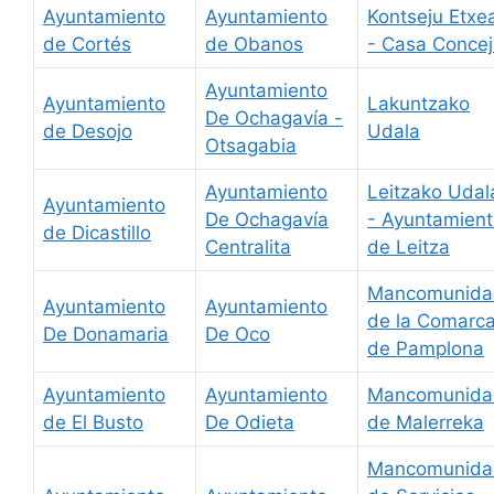
Ayuntamiento
Ayuntamiento
Kontseju Etxe
de Cortés
de Obanos
- Casa Conceji
Ayuntamiento
Ayuntamiento
Lakuntzako
De Ochagavía -
de Desojo
Udala
Otsagabia
Ayuntamiento
Leitzako Udal
Ayuntamiento
De Ochagavía
- Ayuntamien
de Dicastillo
Centralita
de Leitza
Mancomunida
Ayuntamiento
Ayuntamiento
de la Comarc
De Donamaria
De Oco
de Pamplona
Ayuntamiento
Ayuntamiento
Mancomunida
de El Busto
De Odieta
de Malerreka
Mancomunida