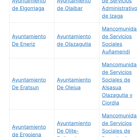
Ayuntamiento
Ayuntamiento
de Servicios
de Elgorriaga
de Olaibar
Administrativ
de Izaga
Mancomunida
Ayuntamiento
Ayuntamiento
de Servicios
De Eneriz
de Olazagutia
Sociales
Auñamendi
Mancomunida
de Servicios
Ayuntamiento
Ayuntamiento
Sociales de
De Eratsun
De Olejua
Alsasua
Olazagutia y
Ciordia
Mancomunida
Ayuntamiento
de Servicios
Ayuntamiento
De Olite-
Sociales de
de Ergoiena