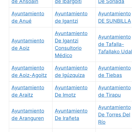
de Ansoáin
de Ibargoiti
De Sorlada
Ayuntamiento
Ayuntamiento
Ayuntamiento
de Anué
de Igantzi
DE SUNBILLA
Ayuntamiento
Ayuntamiento
Ayuntamiento
De Igantzi
de Tafalla-
de Aoiz
Consultorio
Tafallako Uda
Médico
Ayuntamiento
Ayuntamiento
Ayuntamiento
de Aoiz-Agoitz
de Igúzquiza
de Tiebas
Ayuntamiento
Ayuntamiento
Ayuntamiento
de Araitz
De Imotz
de Tirapu
Ayuntamiento
Ayuntamiento
Ayuntamiento
De Torres Del
de Aranguren
De Irañeta
Río