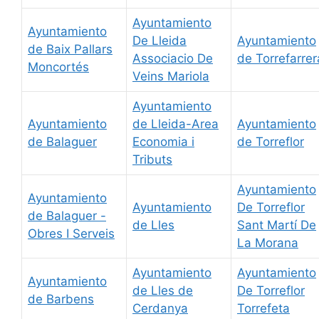
Ayuntamiento
Ayuntamiento
De Lleida
Ayuntamiento
de Baix Pallars
Associacio De
de Torrefarrer
Moncortés
Veins Mariola
Ayuntamiento
Ayuntamiento
de Lleida-Area
Ayuntamiento
de Balaguer
Economia i
de Torreflor
Tributs
Ayuntamiento
Ayuntamiento
Ayuntamiento
De Torreflor
de Balaguer -
de Lles
Sant Martí De
Obres I Serveis
La Morana
Ayuntamiento
Ayuntamiento
Ayuntamiento
de Lles de
De Torreflor
de Barbens
Cerdanya
Torrefeta