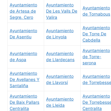
Ayuntamiento
Ayuntamiento
Ayuntamiento
de Artesa de
De Les Valls De
de Tornabous
Segre. Cero
Valira
Ayuntamiento
Ayuntamiento
Ayuntamiento
De Torre De
De Asentiu
de Linyola
Cabdella
Ayuntamiento
Ayuntamiento
Ayuntamiento
de Torre-
de Aspa
de Llardecans
serona
Ayuntamiento
Ayuntamiento
Ayuntamiento
De Avellanes Y
de Llavorsí
de Torrebess
Santaliña
Ayuntamiento
Ayuntamiento
Ayuntamiento
De Baix Pallars
De Torrebess
de Lleida
Centralita
Centralita