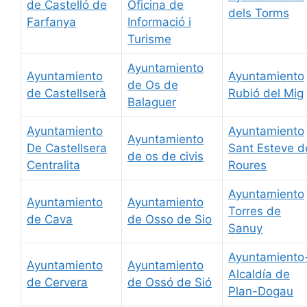
de Castelló de
Oficina de
dels Torms
Farfanya
Informació i
Turisme
Ayuntamiento
Ayuntamiento
Ayuntamiento
de Os de
de Castellserà
Rubió del Mig
Balaguer
Ayuntamiento
Ayuntamiento
Ayuntamiento
De Castellsera
Sant Esteve d
de os de civis
Centralita
Roures
Ayuntamiento
Ayuntamiento
Ayuntamiento
Torres de
de Cava
de Osso de Sio
Sanuy
Ayuntamiento
Ayuntamiento
Ayuntamiento
Alcaldía de
de Cervera
de Ossó de Sió
Plan-Dogau