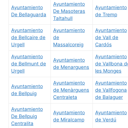
Ayuntamiento
Ayuntamiento
Ayuntamiento
De Masoteras
De Bellaguarda
de Tremp
Taltahull
Ayuntamiento
Ayuntamiento
Ayuntamiento
de Bellcaire de
de
de Vall de
Urgell
Massalcoreig
Cardós
Ayuntamiento
Ayuntamiento
Ayuntamiento
de Bellmunt de
de Vallbona d
de Menarguens
Urgell
les Monges
Ayuntamiento
Ayuntamiento
Ayuntamiento
de Menàrguens
de Vallfogona
de Bellpuig
Centraleta
de Balaguer
Ayuntamiento
Ayuntamiento
Ayuntamiento
De Bellpuig
de Miralcamp
de Verdú
Centralita