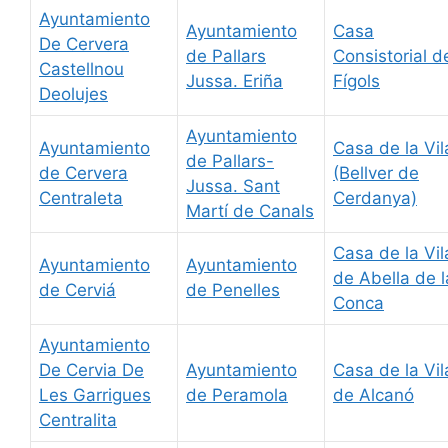
Ayuntamiento
Ayuntamiento
Casa
De Cervera
de Pallars
Consistorial d
Castellnou
Jussa. Eriña
Fígols
Deolujes
Ayuntamiento
Ayuntamiento
Casa de la Vil
de Pallars-
de Cervera
(Bellver de
Jussa. Sant
Centraleta
Cerdanya)
Martí de Canals
Casa de la Vil
Ayuntamiento
Ayuntamiento
de Abella de l
de Cerviá
de Penelles
Conca
Ayuntamiento
De Cervia De
Ayuntamiento
Casa de la Vil
Les Garrigues
de Peramola
de Alcanó
Centralita