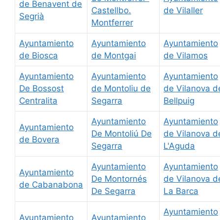
de Benavent de
Castellbo.
de Vilaller
Segrià
Montferrer
Ayuntamiento
Ayuntamiento
Ayuntamiento
de Biosca
de Montgai
de Vilamos
Ayuntamiento
Ayuntamiento
Ayuntamiento
De Bossost
de Montoliu de
de Vilanova d
Centralita
Segarra
Bellpuig
Ayuntamiento
Ayuntamiento
Ayuntamiento
De Montoliú De
de Vilanova d
de Bovera
Segarra
L'Aguda
Ayuntamiento
Ayuntamiento
Ayuntamiento
De Montornés
de Vilanova d
de Cabanabona
De Segarra
La Barca
Ayuntamiento
Ayuntamiento
Ayuntamiento