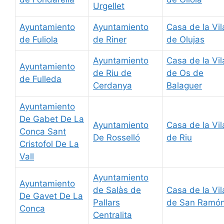
Urgellet
Ayuntamiento
Ayuntamiento
Casa de la Vil
de Fuliola
de Riner
de Olujas
Ayuntamiento
Casa de la Vil
Ayuntamiento
de Riu de
de Os de
de Fulleda
Cerdanya
Balaguer
Ayuntamiento
De Gabet De La
Ayuntamiento
Casa de la Vil
Conca Sant
De Rosselló
de Riu
Cristofol De La
Vall
Ayuntamiento
Ayuntamiento
de Salàs de
Casa de la Vil
De Gavet De La
Pallars
de San Ramó
Conca
Centralita