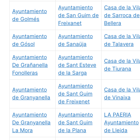
Ayuntamiento
Casa de la Vil
Ayuntamiento
de San Guim de
de Sarroca de
de Golmés
Freixanet
Bellera
Ayuntamiento
Ayuntamiento
Casa de la Vil
de Gósol
de Sanaüja
de Talavera
Ayuntamiento
Ayuntamiento
Casa de la Vil
De Grañanella
de Sant Esteve
de Tiurana
Fonolleras
de la Sarga
Ayuntamiento
Ayuntamiento
Casa de la Vil
de Sant Guim
de Granyanella
de Vinaixa
de Freixenet
Ayuntamiento
Ayuntamiento
LA PAERIA
De Granyanella
de Sant Guim
Ayuntamiento
La Mora
de la Plana
de Lleida