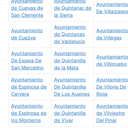
Ayuntamiento
Ayuntamiento
Ayuntamiento
de Cuevas de
de Quintanar de
De Villazope
San Clemente
la Sierra
Ayuntamiento
Ayuntamiento
Ayuntamiento
de Quintanas
de Cuezva
de Villegas
de Valdelucio
Ayuntamiento
Ayuntamiento
Ayuntamiento
De Espeja De
de Quintanilla
de Villoruebo
San Marcelino
de la Mata
Ayuntamiento
Ayuntamiento
Ayuntamiento
de Espinosa de
De Quintanilla
De Viloria De
Cervera
De Los Ausines
Rioja
Ayuntamiento
Ayuntamiento
Ayuntamiento
de Espinosa de
de Quintanilla
de Vilviestre
los Monteros
de Vivar
Del Pinar