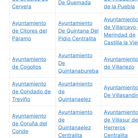
De Quemada
Cervera
de la Puebla
Ayuntamiento
Ayuntamiento
Ayuntamiento
de Villarcayo
de Citores del
De Quintana Del
Merindad de
Páramo
Pidio Centralita
Castilla la Vie
Ayuntamiento
Ayuntamiento
Ayuntamiento
De
de Cogollos
de Villariezo
Quintanabureba
Ayuntamiento
Ayuntamiento
Ayuntamiento
de Condado de
de
De Villasandi
Treviño
Quintanaelez
Ayuntamiento
Ayuntamiento
Ayuntamiento
de
de Villasur de
de Coruña del
Quintanaelez
Herreros
Conde
Centralita
Centralita