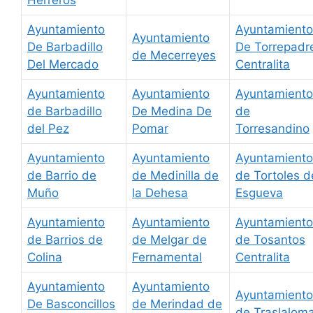
Herreros
Ayuntamiento
Ayuntamiento
Ayuntamiento
De Barbadillo
De Torrepadr
de Mecerreyes
Del Mercado
Centralita
Ayuntamiento
Ayuntamiento
Ayuntamiento
de Barbadillo
De Medina De
de
del Pez
Pomar
Torresandino
Ayuntamiento
Ayuntamiento
Ayuntamiento
de Barrio de
de Medinilla de
de Tortoles d
Muño
la Dehesa
Esgueva
Ayuntamiento
Ayuntamiento
Ayuntamiento
de Barrios de
de Melgar de
de Tosantos
Colina
Fernamental
Centralita
Ayuntamiento
Ayuntamiento
Ayuntamiento
De Basconcillos
de Merindad de
de Traslalom