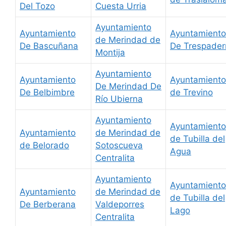
Del Tozo
Cuesta Urria
Ayuntamiento
Ayuntamiento
Ayuntamiento
de Merindad de
De Bascuñana
De Trespader
Montija
Ayuntamiento
Ayuntamiento
Ayuntamiento
De Merindad De
De Belbimbre
de Trevino
Río Ubierna
Ayuntamiento
Ayuntamiento
Ayuntamiento
de Merindad de
de Tubilla del
de Belorado
Sotoscueva
Agua
Centralita
Ayuntamiento
Ayuntamiento
Ayuntamiento
de Merindad de
de Tubilla del
De Berberana
Valdeporres
Lago
Centralita