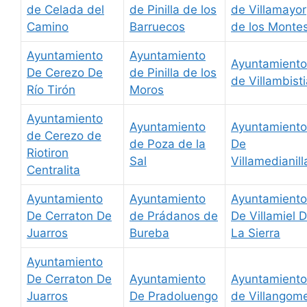
de Celada del
de Pinilla de los
de Villamayor
Camino
Barruecos
de los Monte
Ayuntamiento
Ayuntamiento
Ayuntamiento
De Cerezo De
de Pinilla de los
de Villambist
Río Tirón
Moros
Ayuntamiento
Ayuntamiento
Ayuntamiento
de Cerezo de
de Poza de la
De
Riotiron
Sal
Villamedianill
Centralita
Ayuntamiento
Ayuntamiento
Ayuntamiento
De Cerraton De
de Prádanos de
De Villamiel 
Juarros
Bureba
La Sierra
Ayuntamiento
De Cerraton De
Ayuntamiento
Ayuntamiento
Juarros
De Pradoluengo
de Villangom