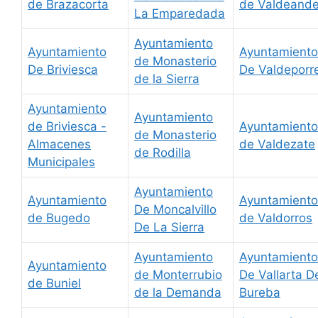
de Brazacorta
de Valdeand
La Emparedada
Ayuntamiento
Ayuntamiento
Ayuntamiento
de Monasterio
De Briviesca
De Valdeporr
de la Sierra
Ayuntamiento
Ayuntamiento
de Briviesca -
Ayuntamiento
de Monasterio
Almacenes
de Valdezate
de Rodilla
Municipales
Ayuntamiento
Ayuntamiento
Ayuntamiento
De Moncalvillo
de Bugedo
de Valdorros
De La Sierra
Ayuntamiento
Ayuntamiento
Ayuntamiento
de Monterrubio
De Vallarta D
de Buniel
de la Demanda
Bureba