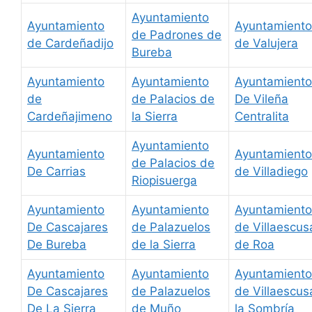
Ayuntamiento
Ayuntamiento
Ayuntamiento
de Padrones de
de Cardeñadijo
de Valujera
Bureba
Ayuntamiento
Ayuntamiento
Ayuntamiento
de
de Palacios de
De Vileña
Cardeñajimeno
la Sierra
Centralita
Ayuntamiento
Ayuntamiento
Ayuntamiento
de Palacios de
De Carrias
de Villadiego
Riopisuerga
Ayuntamiento
Ayuntamiento
Ayuntamiento
De Cascajares
de Palazuelos
de Villaescus
De Bureba
de la Sierra
de Roa
Ayuntamiento
Ayuntamiento
Ayuntamiento
De Cascajares
de Palazuelos
de Villaescus
De La Sierra
de Muño
la Sombría