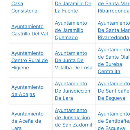
Casa
De Jaramillo De
de Santa Mar
Consistorial
La Fuente
Ribarredonda
Ayuntamiento
Ayuntamiento
Ayuntamiento
de Jaramillo
De Santa Mar
Castrillo Del Val
Quemado
Rivarredonda
Ayuntamiento
Ayuntamiento
Ayuntamiento
de Santa Olal
Centro Rural de
De Junta De
de Bureba
Higiene
Villalba De Losa
Centralita
Ayuntamiento
Ayuntamiento
Ayuntamiento
De Jurisdiccion
De Santibañe
de Abajas
De Lara
De Esgueva
Ayuntamiento
Ayuntamiento
Ayuntamiento
de Jurisdiccion
de Aceña de
de Santibáñe
de San Zadornil
Lara
de Esgueva