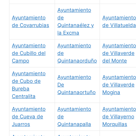
Ayuntamiento
Ayuntamiento
de
Ayuntamiento
de Covarrubias
Quintanaélez y
de Villatuelda
la Excma
Ayuntamiento
Ayuntamiento
Ayuntamiento
de Cubillo del
de
de Villaverde
Campo
Quintanaorduño
del Monte
Ayuntamiento
Ayuntamiento
Ayuntamiento
de Cubo de
De
de Villaverde
Bureba
Quintanaortuño
Mogina
Centralita
Ayuntamiento
Ayuntamiento
Ayuntamiento
de Cueva de
de
de Villayerno
Juarros
Quintanapalla
Morquillas