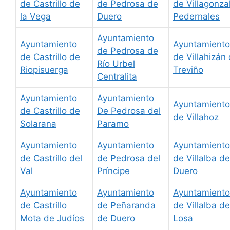
de Castrillo de
de Pedrosa de
de Villagonza
la Vega
Duero
Pedernales
Ayuntamiento
Ayuntamiento
Ayuntamiento
de Pedrosa de
de Castrillo de
de Villahizán
Río Urbel
Riopisuerga
Treviño
Centralita
Ayuntamiento
Ayuntamiento
Ayuntamiento
de Castrillo de
De Pedrosa del
de Villahoz
Solarana
Paramo
Ayuntamiento
Ayuntamiento
Ayuntamiento
de Castrillo del
de Pedrosa del
de Villalba de
Val
Príncipe
Duero
Ayuntamiento
Ayuntamiento
Ayuntamiento
de Castrillo
de Peñaranda
de Villalba de
Mota de Judíos
de Duero
Losa