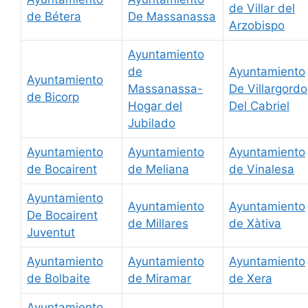
de Villar del
de Bétera
De Massanassa
Arzobispo
Ayuntamiento
de
Ayuntamiento
Ayuntamiento
Massanassa-
De Villargordo
de Bicorp
Hogar del
Del Cabriel
Jubilado
Ayuntamiento
Ayuntamiento
Ayuntamiento
de Bocairent
de Meliana
de Vinalesa
Ayuntamiento
Ayuntamiento
Ayuntamiento
De Bocairent
de Millares
de Xàtiva
Juventut
Ayuntamiento
Ayuntamiento
Ayuntamiento
de Bolbaite
de Miramar
de Xera
Ayuntamiento