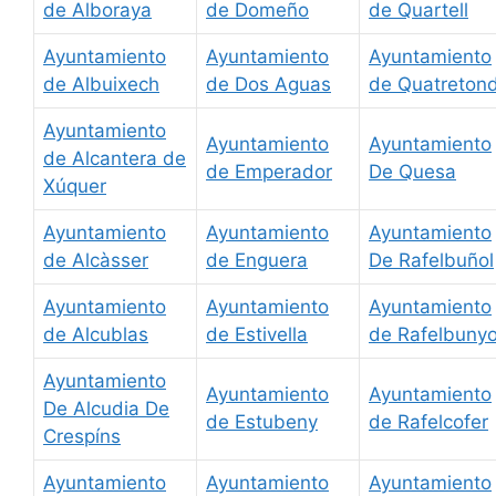
de Alboraya
de Domeño
de Quartell
Ayuntamiento
Ayuntamiento
Ayuntamiento
de Albuixech
de Dos Aguas
de Quatreton
Ayuntamiento
Ayuntamiento
Ayuntamiento
de Alcantera de
de Emperador
De Quesa
Xúquer
Ayuntamiento
Ayuntamiento
Ayuntamiento
de Alcàsser
de Enguera
De Rafelbuñol
Ayuntamiento
Ayuntamiento
Ayuntamiento
de Alcublas
de Estivella
de Rafelbunyo
Ayuntamiento
Ayuntamiento
Ayuntamiento
De Alcudia De
de Estubeny
de Rafelcofer
Crespíns
Ayuntamiento
Ayuntamiento
Ayuntamiento