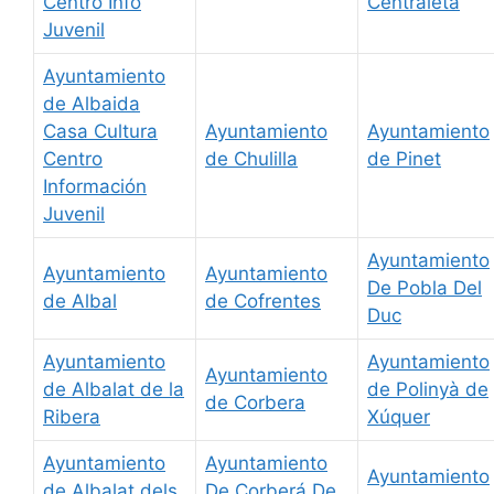
Centro Info
Centraleta
Juvenil
Ayuntamiento
de Albaida
Casa Cultura
Ayuntamiento
Ayuntamiento
Centro
de Chulilla
de Pinet
Información
Juvenil
Ayuntamiento
Ayuntamiento
Ayuntamiento
De Pobla Del
de Albal
de Cofrentes
Duc
Ayuntamiento
Ayuntamiento
Ayuntamiento
de Albalat de la
de Polinyà de
de Corbera
Ribera
Xúquer
Ayuntamiento
Ayuntamiento
Ayuntamiento
de Albalat dels
De Corberá De