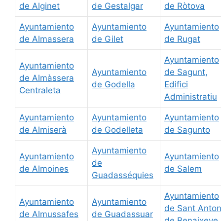
de Alginet
de Gestalgar
de Ròtova
Ayuntamiento
Ayuntamiento
Ayuntamiento
de Almassera
de Gilet
de Rugat
Ayuntamiento
Ayuntamiento
Ayuntamiento
de Sagunt,
de Almàssera
de Godella
Edifici
Centraleta
Administratiu
Ayuntamiento
Ayuntamiento
Ayuntamiento
de Almiserà
de Godelleta
de Sagunto
Ayuntamiento
Ayuntamiento
Ayuntamiento
de
de Almoines
de Salem
Guadasséquies
Ayuntamiento
Ayuntamiento
Ayuntamiento
de Sant Anton
de Almussafes
de Guadassuar
de Benaixeve