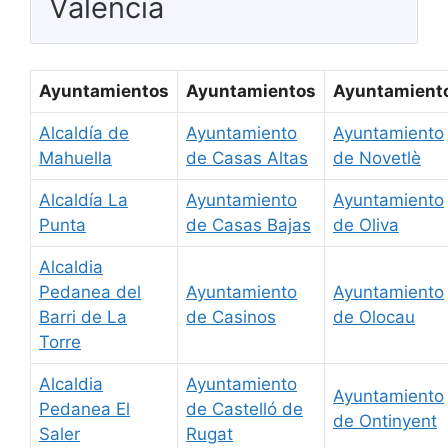
Valencia
Ayuntamientos
Ayuntamientos
Ayuntamient
Alcaldía de
Ayuntamiento
Ayuntamiento
Mahuella
de Casas Altas
de Novetlè
Alcaldía La
Ayuntamiento
Ayuntamiento
Punta
de Casas Bajas
de Oliva
Alcaldia
Pedanea del
Ayuntamiento
Ayuntamiento
Barri de La
de Casinos
de Olocau
Torre
Alcaldia
Ayuntamiento
Ayuntamiento
Pedanea El
de Castelló de
de Ontinyent
Saler
Rugat