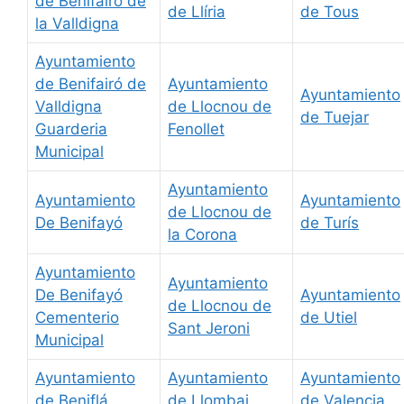
de Benifairó de
de Llíria
de Tous
la Valldigna
Ayuntamiento
de Benifairó de
Ayuntamiento
Ayuntamiento
Valldigna
de Llocnou de
de Tuejar
Guarderia
Fenollet
Municipal
Ayuntamiento
Ayuntamiento
Ayuntamiento
de Llocnou de
De Benifayó
de Turís
la Corona
Ayuntamiento
Ayuntamiento
De Benifayó
Ayuntamiento
de Llocnou de
Cementerio
de Utiel
Sant Jeroni
Municipal
Ayuntamiento
Ayuntamiento
Ayuntamiento
de Beniflá
de Llombai
de Valencia