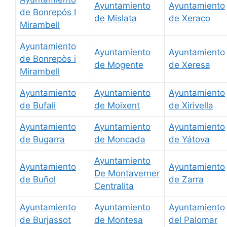
Ayuntamiento
Ayuntamiento
de Bonrepós I
de Mislata
de Xeraco
Mirambell
Ayuntamiento
Ayuntamiento
Ayuntamiento
de Bonrepòs i
de Mogente
de Xeresa
Mirambell
Ayuntamiento
Ayuntamiento
Ayuntamiento
de Bufali
de Moixent
de Xirivella
Ayuntamiento
Ayuntamiento
Ayuntamiento
de Bugarra
de Moncada
de Yátova
Ayuntamiento
Ayuntamiento
Ayuntamiento
De Montaverner
de Buñol
de Zarra
Centralita
Ayuntamiento
Ayuntamiento
Ayuntamiento
de Burjassot
de Montesa
del Palomar