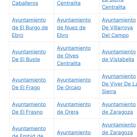
Caballeros
Centralita
Centralita
Ayuntamiento
Ayuntamiento
Ayuntamiento
de El Burgo de
de Nuez de
De Villarroya
Ebro
Ebro
Del Campo
Ayuntamiento
Ayuntamiento
Ayuntamiento
de Olves
De El Buste
de Vistabella
Centralita
Ayuntamiento
Ayuntamiento
Ayuntamiento
De Viver De L
De El Frago
De Orcajo
Sierra
Ayuntamiento
Ayuntamiento
Ayuntamiento
De El Frasno
de Orera
de Zaragoza
Ayuntamiento
Ayuntamiento
Ayuntamiento
de Zaragoza
de Embid de