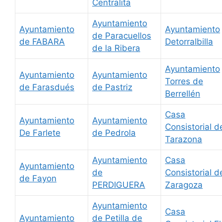
Centralita
Ayuntamiento
Ayuntamiento
Ayuntamiento
de Paracuellos
de FABARA
Detorralbilla
de la Ribera
Ayuntamiento
Ayuntamiento
Ayuntamiento
Torres de
de Farasdués
de Pastriz
Berrellén
Casa
Ayuntamiento
Ayuntamiento
Consistorial d
De Farlete
de Pedrola
Tarazona
Ayuntamiento
Casa
Ayuntamiento
de
Consistorial d
de Fayon
PERDIGUERA
Zaragoza
Ayuntamiento
Casa
Ayuntamiento
de Petilla de