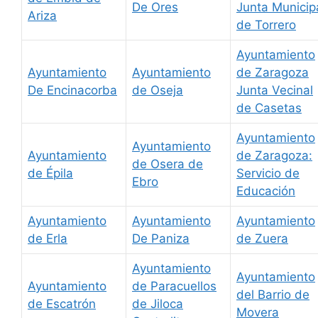
De Ores
Junta Municip
Ariza
de Torrero
Ayuntamiento
Ayuntamiento
Ayuntamiento
de Zaragoza
De Encinacorba
de Oseja
Junta Vecinal
de Casetas
Ayuntamiento
Ayuntamiento
Ayuntamiento
de Zaragoza:
de Osera de
de Épila
Servicio de
Ebro
Educación
Ayuntamiento
Ayuntamiento
Ayuntamiento
de Erla
De Paniza
de Zuera
Ayuntamiento
Ayuntamiento
Ayuntamiento
de Paracuellos
del Barrio de
de Escatrón
de Jiloca
Movera