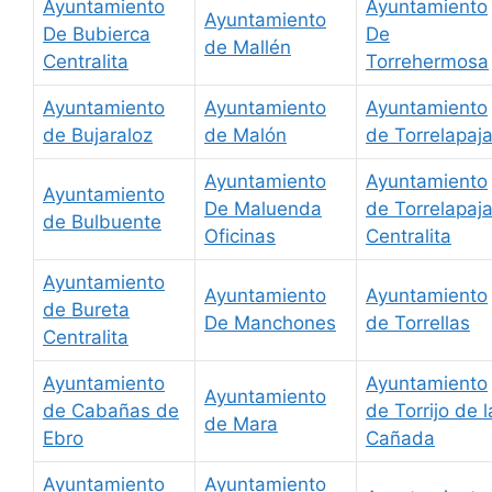
Ayuntamiento
Ayuntamiento
Ayuntamiento
De Bubierca
De
de Mallén
Centralita
Torrehermosa
Ayuntamiento
Ayuntamiento
Ayuntamiento
de Bujaraloz
de Malón
de Torrelapaj
Ayuntamiento
Ayuntamiento
Ayuntamiento
De Maluenda
de Torrelapaj
de Bulbuente
Oficinas
Centralita
Ayuntamiento
Ayuntamiento
Ayuntamiento
de Bureta
De Manchones
de Torrellas
Centralita
Ayuntamiento
Ayuntamiento
Ayuntamiento
de Cabañas de
de Torrijo de l
de Mara
Ebro
Cañada
Ayuntamiento
Ayuntamiento