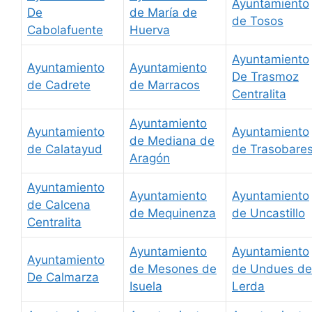
Ayuntamiento
De
de María de
de Tosos
Cabolafuente
Huerva
Ayuntamiento
Ayuntamiento
Ayuntamiento
De Trasmoz
de Cadrete
de Marracos
Centralita
Ayuntamiento
Ayuntamiento
Ayuntamiento
de Mediana de
de Calatayud
de Trasobare
Aragón
Ayuntamiento
Ayuntamiento
Ayuntamiento
de Calcena
de Mequinenza
de Uncastillo
Centralita
Ayuntamiento
Ayuntamiento
Ayuntamiento
de Mesones de
de Undues de
De Calmarza
Isuela
Lerda