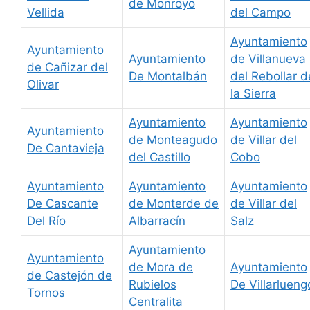
de Monroyo
Vellida
del Campo
Ayuntamiento
Ayuntamiento
Ayuntamiento
de Villanueva
de Cañizar del
De Montalbán
del Rebollar d
Olivar
la Sierra
Ayuntamiento
Ayuntamiento
Ayuntamiento
de Monteagudo
de Villar del
De Cantavieja
del Castillo
Cobo
Ayuntamiento
Ayuntamiento
Ayuntamiento
De Cascante
de Monterde de
de Villar del
Del Río
Albarracín
Salz
Ayuntamiento
Ayuntamiento
de Mora de
Ayuntamiento
de Castejón de
Rubielos
De Villarlueng
Tornos
Centralita