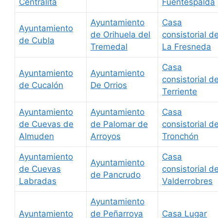
Centralita
Fuentespalda
Ayuntamiento
Casa
Ayuntamiento
de Orihuela del
consistorial d
de Cubla
Tremedal
La Fresneda
Casa
Ayuntamiento
Ayuntamiento
consistorial d
de Cucalón
De Orrios
Terriente
Ayuntamiento
Ayuntamiento
Casa
de Cuevas de
de Palomar de
consistorial d
Almuden
Arroyos
Tronchón
Ayuntamiento
Casa
Ayuntamiento
de Cuevas
consistorial d
de Pancrudo
Labradas
Valderrobres
Ayuntamiento
Ayuntamiento
de Peñarroya
Casa Lugar