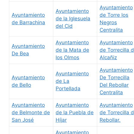
Ayuntamiento
Ayuntamiento
Ayuntamiento
de Torre los
de la Iglesuela
de Barrachina
Negros
del Cid
Centralita
Ayuntamiento
Ayuntamiento
Ayuntamiento
de la Mata de
de Torrecilla 
De Bea
los Olmos
Alcañiz
Ayuntamiento
Ayuntamiento
Ayuntamiento
De Torrecilla
de La
de Bello
Del Rebollar
Portellada
Centralita
Ayuntamiento
Ayuntamiento
Ayuntamiento
de Belmonte de
de la Puebla de
de Torrecilla d
San José
Híjar
Rebollar.
Ayuntamiento