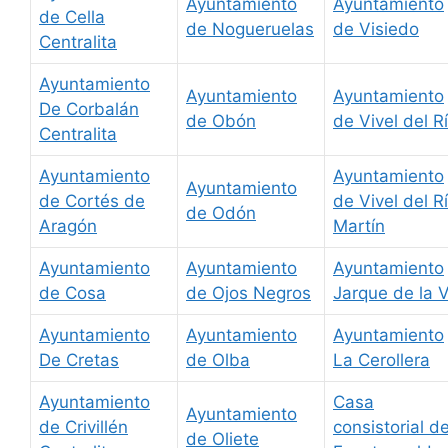
Ayuntamiento
Ayuntamiento
de Cella
de Nogueruelas
de Visiedo
Centralita
Ayuntamiento
Ayuntamiento
Ayuntamiento
De Corbalán
de Obón
de Vivel del R
Centralita
Ayuntamiento
Ayuntamiento
Ayuntamiento
de Cortés de
de Vivel del R
de Odón
Aragón
Martín
Ayuntamiento
Ayuntamiento
Ayuntamiento
de Cosa
de Ojos Negros
Jarque de la V
Ayuntamiento
Ayuntamiento
Ayuntamiento
De Cretas
de Olba
La Cerollera
Ayuntamiento
Casa
Ayuntamiento
de Crivillén
consistorial d
de Oliete