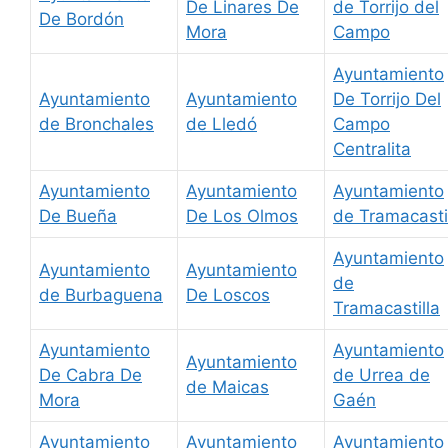
De Linares De
de Torrijo del
De Bordón
Mora
Campo
Ayuntamiento
Ayuntamiento
Ayuntamiento
De Torrijo Del
de Bronchales
de Lledó
Campo
Centralita
Ayuntamiento
Ayuntamiento
Ayuntamiento
De Bueña
De Los Olmos
de Tramacasti
Ayuntamiento
Ayuntamiento
Ayuntamiento
de
de Burbaguena
De Loscos
Tramacastilla
Ayuntamiento
Ayuntamiento
Ayuntamiento
De Cabra De
de Urrea de
de Maicas
Mora
Gaén
Ayuntamiento
Ayuntamiento
Ayuntamiento