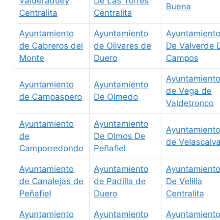
Valderaduey
De Las Torres
Buena
Centralita
Centralita
Ayuntamiento
Ayuntamiento
Ayuntamient
de Cabreros del
de Olivares de
De Valverde 
Monte
Duero
Campos
Ayuntamient
Ayuntamiento
Ayuntamiento
de Vega de
de Campaspero
De Olmedo
Valdetronco
Ayuntamiento
Ayuntamiento
Ayuntamient
de
De Olmos De
de Velascalv
Camporredondo
Peñafiel
Ayuntamiento
Ayuntamiento
Ayuntamient
de Canalejas de
de Padilla de
De Velilla
Peñafiel
Duero
Centralita
Ayuntamiento
Ayuntamiento
Ayuntamient