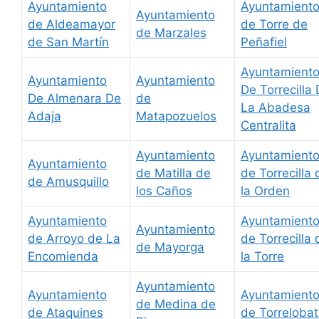
Ayuntamiento
Ayuntamient
Ayuntamiento
de Aldeamayor
de Torre de
de Marzales
de San Martín
Peñafiel
Ayuntamient
Ayuntamiento
Ayuntamiento
De Torrecilla
De Almenara De
de
La Abadesa
Adaja
Matapozuelos
Centralita
Ayuntamiento
Ayuntamient
Ayuntamiento
de Matilla de
de Torrecilla 
de Amusquillo
los Caños
la Orden
Ayuntamiento
Ayuntamient
Ayuntamiento
de Arroyo de La
de Torrecilla 
de Mayorga
Encomienda
la Torre
Ayuntamiento
Ayuntamiento
Ayuntamient
de Medina de
de Ataquines
de Torreloba