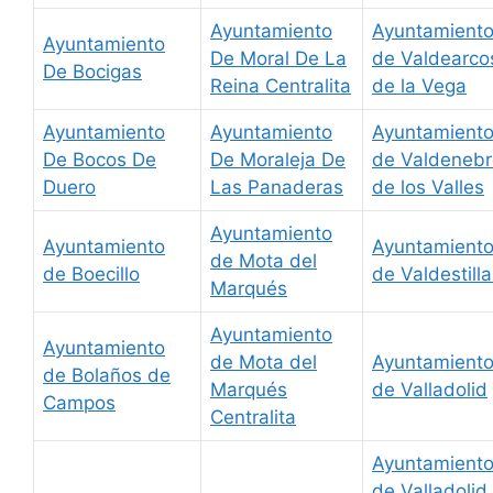
Ayuntamiento
Ayuntamient
Ayuntamiento
De Moral De La
de Valdearco
De Bocigas
Reina Centralita
de la Vega
Ayuntamiento
Ayuntamiento
Ayuntamient
De Bocos De
De Moraleja De
de Valdenebr
Duero
Las Panaderas
de los Valles
Ayuntamiento
Ayuntamiento
Ayuntamient
de Mota del
de Boecillo
de Valdestill
Marqués
Ayuntamiento
Ayuntamiento
de Mota del
Ayuntamient
de Bolaños de
Marqués
de Valladolid
Campos
Centralita
Ayuntamient
de Valladolid