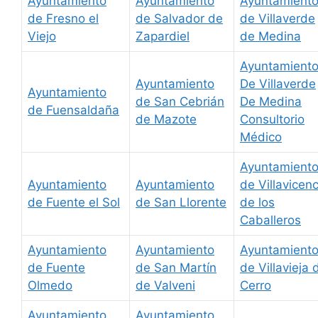
Ayuntamiento
Ayuntamiento
Ayuntamient
de Fresno el
de Salvador de
de Villaverde
Viejo
Zapardiel
de Medina
Ayuntamient
Ayuntamiento
De Villaverde
Ayuntamiento
de San Cebrián
De Medina
de Fuensaldaña
de Mazote
Consultorio
Médico
Ayuntamient
Ayuntamiento
Ayuntamiento
de Villavicenc
de Fuente el Sol
de San Llorente
de los
Caballeros
Ayuntamiento
Ayuntamiento
Ayuntamient
de Fuente
de San Martín
de Villavieja 
Olmedo
de Valveni
Cerro
Ayuntamiento
Ayuntamiento