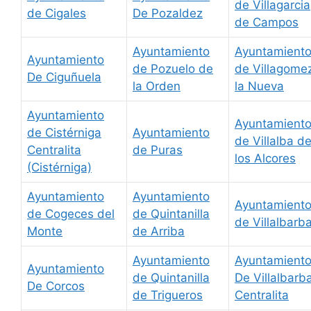
de Villagarcia
de Cigales
De Pozaldez
de Campos
Ayuntamiento
Ayuntamient
Ayuntamiento
de Pozuelo de
de Villagome
De Ciguñuela
la Orden
la Nueva
Ayuntamiento
Ayuntamient
de Cistérniga
Ayuntamiento
de Villalba d
Centralita
de Puras
los Alcores
(Cistérniga)
Ayuntamiento
Ayuntamiento
Ayuntamient
de Cogeces del
de Quintanilla
de Villalbarb
Monte
de Arriba
Ayuntamiento
Ayuntamient
Ayuntamiento
de Quintanilla
De Villalbarb
De Corcos
de Trigueros
Centralita