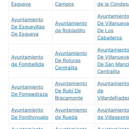
Esgueva
Campos
de la Condes
Ayuntamient
Ayuntamiento
Ayuntamiento
De Villanueva
De Esguevillas
de Robladillo
De Los
De Esgueva
Caballeros
Ayuntamient
Ayuntamiento
Ayuntamiento
De Villanueva
De Roturas
de Fombellida
De San Manc
Centralita
Centralita
Ayuntamiento
Ayuntamient
Ayuntamiento
De Rubí De
de
De Fompedraza
Bracamonte
Villardefrade
Ayuntamiento
Ayuntamiento
Ayuntamient
De Fontihoyuelo
de Rueda
de Villasexmi