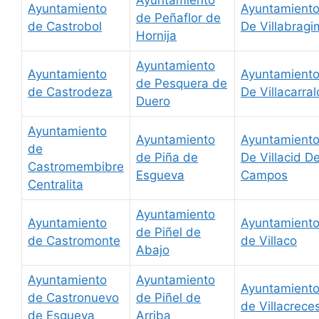
Ayuntamiento
Ayuntamient
de Peñaflor de
de Castrobol
De Villabrag
Hornija
Ayuntamiento
Ayuntamiento
Ayuntamient
de Pesquera de
de Castrodeza
De Villacarra
Duero
Ayuntamiento
Ayuntamiento
Ayuntamient
de
de Piña de
De Villacid D
Castromembibre
Esgueva
Campos
Centralita
Ayuntamiento
Ayuntamiento
Ayuntamient
de Piñel de
de Castromonte
de Villaco
Abajo
Ayuntamiento
Ayuntamiento
Ayuntamient
de Castronuevo
de Piñel de
de Villacrece
de Esgueva
Arriba