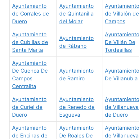
Ayuntamiento
Ayuntamiento
Ayuntamient
de Corrales de
de Quintanilla
de Villalón de
Duero
del Molar
Campos
Ayuntamiento
Ayuntamient
Ayuntamiento
de Cubillas de
De Villán De
de Rábano
Santa Marta
Tordesillas
Ayuntamiento
De Cuenca De
Ayuntamiento
Ayuntamient
Campos
de Ramiro
De Villanubla
Centralita
Ayuntamiento
Ayuntamiento
Ayuntamient
de Curiel de
de Renedo de
de Villanueva
Duero
Esgueva
de Duero
Ayuntamiento
Ayuntamiento
Ayuntamient
de Encinas de
De Roales De
de Villanueva