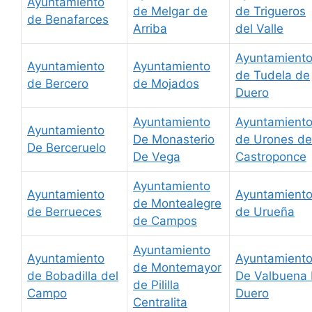
Ayuntamiento
de Melgar de
de Trigueros
de Benafarces
Arriba
del Valle
Ayuntamient
Ayuntamiento
Ayuntamiento
de Tudela de
de Bercero
de Mojados
Duero
Ayuntamiento
Ayuntamient
Ayuntamiento
De Monasterio
de Urones de
De Berceruelo
De Vega
Castroponce
Ayuntamiento
Ayuntamiento
Ayuntamient
de Montealegre
de Berrueces
de Urueña
de Campos
Ayuntamiento
Ayuntamiento
Ayuntamient
de Montemayor
de Bobadilla del
De Valbuena
de Pililla
Campo
Duero
Centralita