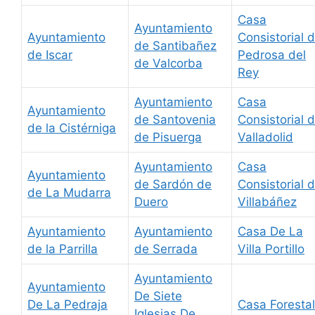
Casa
Ayuntamiento
Ayuntamiento
Consistorial 
de Santibañez
de Iscar
Pedrosa del
de Valcorba
Rey
Ayuntamiento
Casa
Ayuntamiento
de Santovenia
Consistorial 
de la Cistérniga
de Pisuerga
Valladolid
Ayuntamiento
Casa
Ayuntamiento
de Sardón de
Consistorial 
de La Mudarra
Duero
Villabáñez
Ayuntamiento
Ayuntamiento
Casa De La
de la Parrilla
de Serrada
Villa Portillo
Ayuntamiento
Ayuntamiento
De Siete
De La Pedraja
Casa Forestal
Iglesias De