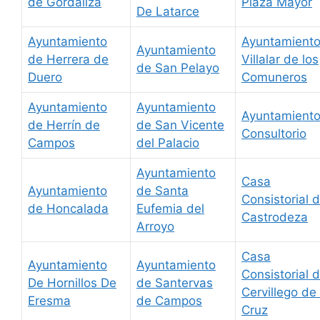
de Gordaliza
Plaza Mayor
De Latarce
Ayuntamiento
Ayuntamient
Ayuntamiento
de Herrera de
Villalar de los
de San Pelayo
Duero
Comuneros
Ayuntamiento
Ayuntamiento
Ayuntamiento
de Herrín de
de San Vicente
Consultorio
Campos
del Palacio
Ayuntamiento
Casa
Ayuntamiento
de Santa
Consistorial 
de Honcalada
Eufemia del
Castrodeza
Arroyo
Casa
Ayuntamiento
Ayuntamiento
Consistorial 
De Hornillos De
de Santervas
Cervillego de 
Eresma
de Campos
Cruz