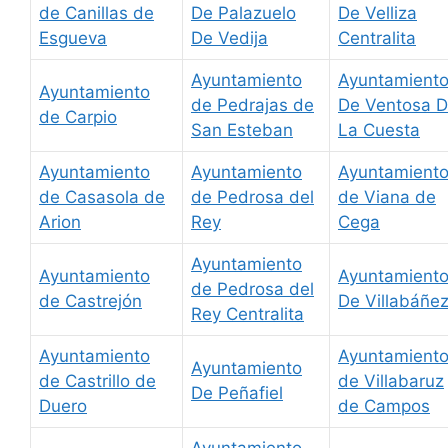
de Canillas de
De Palazuelo
De Velliza
Esgueva
De Vedija
Centralita
Ayuntamiento
Ayuntamient
Ayuntamiento
de Pedrajas de
De Ventosa 
de Carpio
San Esteban
La Cuesta
Ayuntamiento
Ayuntamiento
Ayuntamient
de Casasola de
de Pedrosa del
de Viana de
Arion
Rey
Cega
Ayuntamiento
Ayuntamiento
Ayuntamient
de Pedrosa del
de Castrejón
De Villabáñe
Rey Centralita
Ayuntamiento
Ayuntamient
Ayuntamiento
de Castrillo de
de Villabaruz
De Peñafiel
Duero
de Campos
Ayuntamiento