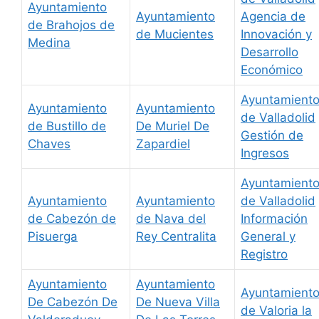
Ayuntamiento
Ayuntamiento
Agencia de
de Brahojos de
de Mucientes
Innovación y
Medina
Desarrollo
Económico
Ayuntamient
Ayuntamiento
Ayuntamiento
de Valladolid
de Bustillo de
De Muriel De
Gestión de
Chaves
Zapardiel
Ingresos
Ayuntamient
Ayuntamiento
Ayuntamiento
de Valladolid
de Cabezón de
de Nava del
Información
Pisuerga
Rey Centralita
General y
Registro
Ayuntamiento
Ayuntamiento
Ayuntamient
De Cabezón De
De Nueva Villa
de Valoria la