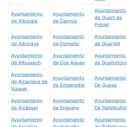
Ayuntamiento
Ayuntamiento
Ayuntamiento
de Quart de
de Alboraia
de Daimús
Poblet
Ayuntamiento
Ayuntamiento
Ayuntamiento
de Alboraya
de Domeño
de Quartell
Ayuntamiento
Ayuntamiento
Ayuntamiento
de Albuixech
de Dos Aguas
de Quatreton
Ayuntamiento
Ayuntamiento
Ayuntamiento
de Alcantera de
de Emperador
De Quesa
Xúquer
Ayuntamiento
Ayuntamiento
Ayuntamiento
de Alcàsser
de Enguera
De Rafelbuñol
Ayuntamiento
Ayuntamiento
Ayuntamiento
de Alcublas
de Estivella
de Rafelbunyo