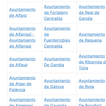
Ayuntamiento
Ayuntamiento
Ayuntamiento
de Fortaleny
de Real de
de Alfarp
Centralita
Gandía
Ayuntamiento
Ayuntamiento
de Alfarrasí -
de
Ayuntamiento
Ayuntamiento
Fuenterrobles
de Requena
de Alfarrasí
Centralita
Ayuntamiento
Ayuntamiento
Ayuntamiento
de Ribarroja 
de Alfauir
De Gandia
Túria
Ayuntamiento
Ayuntamiento
Ayuntamiento
de Algar de
de Gátova
de Riola
Palància
Ayuntamiento
Ayuntamiento
Ayuntamiento
de Algemesí
de Gavarda
De Rocafort