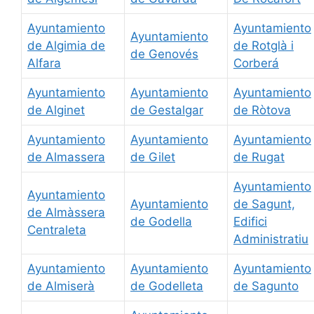
Ayuntamiento
Ayuntamiento
Ayuntamiento
de Algimia de
de Rotglà i
de Genovés
Alfara
Corberá
Ayuntamiento
Ayuntamiento
Ayuntamiento
de Alginet
de Gestalgar
de Ròtova
Ayuntamiento
Ayuntamiento
Ayuntamiento
de Almassera
de Gilet
de Rugat
Ayuntamiento
Ayuntamiento
Ayuntamiento
de Sagunt,
de Almàssera
de Godella
Edifici
Centraleta
Administratiu
Ayuntamiento
Ayuntamiento
Ayuntamiento
de Almiserà
de Godelleta
de Sagunto