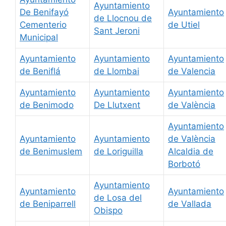
Ayuntamiento
De Benifayó
Ayuntamiento
de Llocnou de
Cementerio
de Utiel
Sant Jeroni
Municipal
Ayuntamiento
Ayuntamiento
Ayuntamiento
de Beniflá
de Llombai
de Valencia
Ayuntamiento
Ayuntamiento
Ayuntamiento
de Benimodo
De Llutxent
de València
Ayuntamiento
Ayuntamiento
Ayuntamiento
de València
de Benimuslem
de Loriguilla
Alcaldia de
Borbotó
Ayuntamiento
Ayuntamiento
Ayuntamiento
de Losa del
de Beniparrell
de Vallada
Obispo