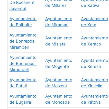
De Bocairent
de Millares
de Xàtiva
Juventut
Ayuntamiento
Ayuntamiento
Ayuntamiento
de Bolbaite
de Miramar
de Xera
Ayuntamiento
Ayuntamiento
Ayuntamiento
de Bonrepós I
de Mislata
de Xeraco
Mirambell
Ayuntamiento
Ayuntamiento
Ayuntamiento
de Bonrepòs i
de Mogente
de Xeresa
Mirambell
Ayuntamiento
Ayuntamiento
Ayuntamiento
de Bufali
de Moixent
de Xirivella
Ayuntamiento
Ayuntamiento
Ayuntamiento
de Bugarra
de Moncada
de Yátova