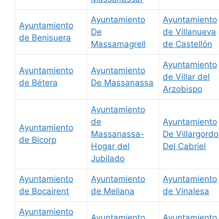
Ayuntamiento
Ayuntamiento
Ayuntamiento
De
de Villanueva
de Benisuera
Massamagrell
de Castellón
Ayuntamiento
Ayuntamiento
Ayuntamiento
de Villar del
de Bétera
De Massanassa
Arzobispo
Ayuntamiento
de
Ayuntamiento
Ayuntamiento
Massanassa-
De Villargordo
de Bicorp
Hogar del
Del Cabriel
Jubilado
Ayuntamiento
Ayuntamiento
Ayuntamiento
de Bocairent
de Meliana
de Vinalesa
Ayuntamiento
Ayuntamiento
Ayuntamiento