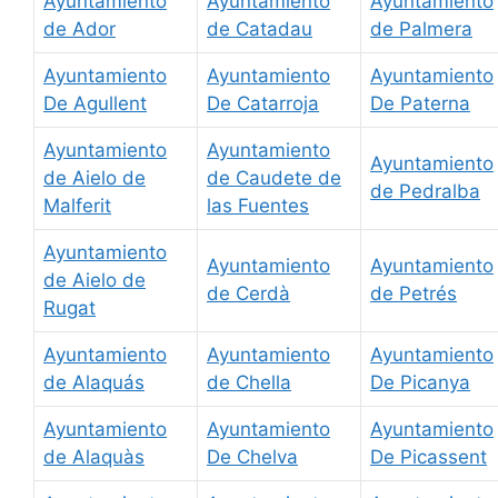
Ayuntamiento
Ayuntamiento
Ayuntamiento
de Ador
de Catadau
de Palmera
Ayuntamiento
Ayuntamiento
Ayuntamiento
De Agullent
De Catarroja
De Paterna
Ayuntamiento
Ayuntamiento
Ayuntamiento
de Aielo de
de Caudete de
de Pedralba
Malferit
las Fuentes
Ayuntamiento
Ayuntamiento
Ayuntamiento
de Aielo de
de Cerdà
de Petrés
Rugat
Ayuntamiento
Ayuntamiento
Ayuntamiento
de Alaquás
de Chella
De Picanya
Ayuntamiento
Ayuntamiento
Ayuntamiento
de Alaquàs
De Chelva
De Picassent