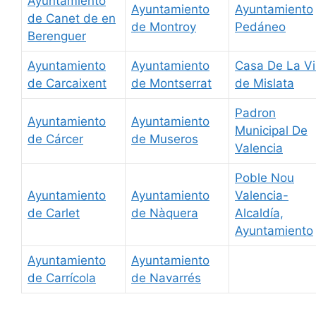
Ayuntamiento
Ayuntamiento
Ayuntamiento
de Canet de en
de Montroy
Pedáneo
Berenguer
Ayuntamiento
Ayuntamiento
Casa De La Vi
de Carcaixent
de Montserrat
de Mislata
Padron
Ayuntamiento
Ayuntamiento
Municipal De
de Cárcer
de Museros
Valencia
Poble Nou
Ayuntamiento
Ayuntamiento
Valencia-
de Carlet
de Nàquera
Alcaldía,
Ayuntamiento
Ayuntamiento
Ayuntamiento
de Carrícola
de Navarrés