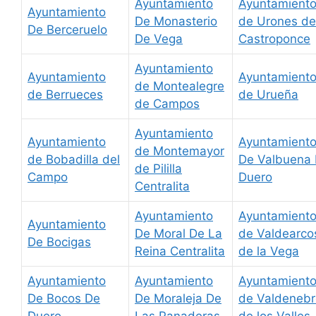
Ayuntamiento
Ayuntamient
Ayuntamiento
De Monasterio
de Urones de
De Berceruelo
De Vega
Castroponce
Ayuntamiento
Ayuntamiento
Ayuntamient
de Montealegre
de Berrueces
de Urueña
de Campos
Ayuntamiento
Ayuntamiento
Ayuntamient
de Montemayor
de Bobadilla del
De Valbuena
de Pililla
Campo
Duero
Centralita
Ayuntamiento
Ayuntamient
Ayuntamiento
De Moral De La
de Valdearco
De Bocigas
Reina Centralita
de la Vega
Ayuntamiento
Ayuntamiento
Ayuntamient
De Bocos De
De Moraleja De
de Valdenebr
Duero
Las Panaderas
de los Valles