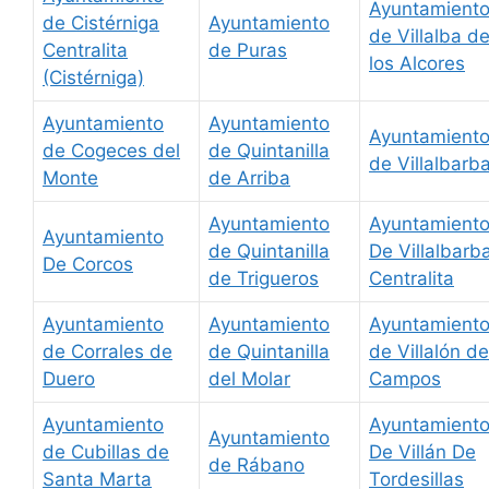
Ayuntamient
de Cistérniga
Ayuntamiento
de Villalba d
Centralita
de Puras
los Alcores
(Cistérniga)
Ayuntamiento
Ayuntamiento
Ayuntamient
de Cogeces del
de Quintanilla
de Villalbarb
Monte
de Arriba
Ayuntamiento
Ayuntamient
Ayuntamiento
de Quintanilla
De Villalbarb
De Corcos
de Trigueros
Centralita
Ayuntamiento
Ayuntamiento
Ayuntamient
de Corrales de
de Quintanilla
de Villalón de
Duero
del Molar
Campos
Ayuntamiento
Ayuntamient
Ayuntamiento
de Cubillas de
De Villán De
de Rábano
Santa Marta
Tordesillas