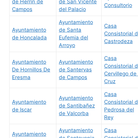
de Herrín de
de San Vicente
Consultorio
Campos
del Palacio
Ayuntamiento
Casa
Ayuntamiento
de Santa
Consistorial 
de Honcalada
Eufemia del
Castrodeza
Arroyo
Casa
Ayuntamiento
Ayuntamiento
Consistorial 
De Hornillos De
de Santervas
Cervillego de 
Eresma
de Campos
Cruz
Casa
Ayuntamiento
Ayuntamiento
Consistorial 
de Santibañez
de Iscar
Pedrosa del
de Valcorba
Rey
Ayuntamiento
Casa
Ayuntamiento
de Santovenia
Consistorial 