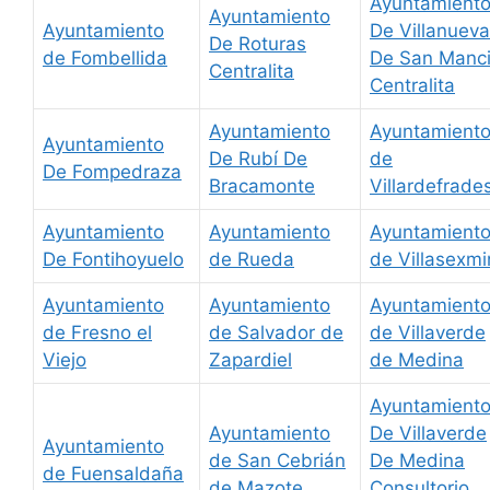
Ayuntamient
Ayuntamiento
Ayuntamiento
De Villanueva
De Roturas
de Fombellida
De San Manc
Centralita
Centralita
Ayuntamiento
Ayuntamient
Ayuntamiento
De Rubí De
de
De Fompedraza
Bracamonte
Villardefrade
Ayuntamiento
Ayuntamiento
Ayuntamient
De Fontihoyuelo
de Rueda
de Villasexmi
Ayuntamiento
Ayuntamiento
Ayuntamient
de Fresno el
de Salvador de
de Villaverde
Viejo
Zapardiel
de Medina
Ayuntamient
Ayuntamiento
De Villaverde
Ayuntamiento
de San Cebrián
De Medina
de Fuensaldaña
de Mazote
Consultorio