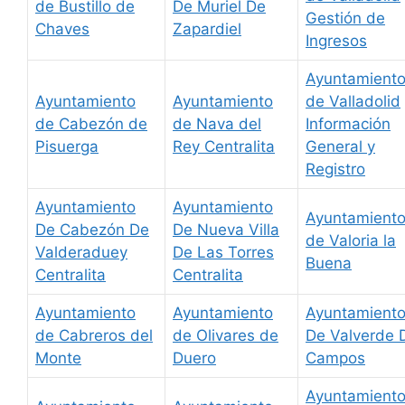
de Bustillo de
De Muriel De
Gestión de
Chaves
Zapardiel
Ingresos
Ayuntamient
Ayuntamiento
Ayuntamiento
de Valladolid
de Cabezón de
de Nava del
Información
Pisuerga
Rey Centralita
General y
Registro
Ayuntamiento
Ayuntamiento
Ayuntamient
De Cabezón De
De Nueva Villa
de Valoria la
Valderaduey
De Las Torres
Buena
Centralita
Centralita
Ayuntamiento
Ayuntamiento
Ayuntamient
de Cabreros del
de Olivares de
De Valverde 
Monte
Duero
Campos
Ayuntamient