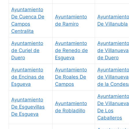
Ayuntamiento
De Cuenca De
Ayuntamiento
Ayuntamient
Campos
de Ramiro
De Villanubla
Centralita
Ayuntamiento
Ayuntamiento
Ayuntamient
de Curiel de
de Renedo de
de Villanueva
Duero
Esgueva
de Duero
Ayuntamiento
Ayuntamiento
Ayuntamient
de Encinas de
De Roales De
de Villanueva
Esgueva
Campos
de la Condes
Ayuntamient
Ayuntamiento
Ayuntamiento
De Villanueva
De Esguevillas
de Robladillo
De Los
De Esgueva
Caballeros