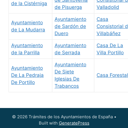
de la Cistérniga
de Pisuerga
Valladolid
Ayuntamiento
Casa
Ayuntamiento
de Sardón de
Consistorial 
de La Mudarra
Duero
Villabáñez
Ayuntamiento
Ayuntamiento
Casa De La
de la Parrilla
de Serrada
Villa Portillo
Ayuntamiento
Ayuntamiento
De Siete
De La Pedraja
Casa Forestal
Iglesias De
De Portillo
Trabancos
© 2026 Trámites de los Ayuntamientos de España
•
Built with
GeneratePress