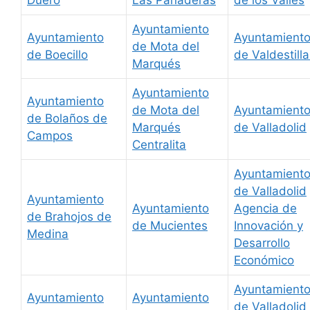
Ayuntamiento
Ayuntamiento
Ayuntamient
de Mota del
de Boecillo
de Valdestill
Marqués
Ayuntamiento
Ayuntamiento
de Mota del
Ayuntamient
de Bolaños de
Marqués
de Valladolid
Campos
Centralita
Ayuntamient
de Valladolid
Ayuntamiento
Ayuntamiento
Agencia de
de Brahojos de
de Mucientes
Innovación y
Medina
Desarrollo
Económico
Ayuntamient
Ayuntamiento
Ayuntamiento
de Valladolid