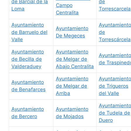
de Barcial de la
de
Campo
Loma
Torrescarcela
Centralita
Ayuntamiento
Ayuntamient
Ayuntamiento
de Barruelo del
de
De Megeces
Valle
Torrescárcela
Ayuntamiento
Ayuntamiento
Ayuntamient
de Becilla de
de Melgar de
de Traspined
Valderaduey
Abajo Centralita
Ayuntamiento
Ayuntamient
Ayuntamiento
de Melgar de
de Trigueros
de Benafarces
Arriba
del Valle
Ayuntamient
Ayuntamiento
Ayuntamiento
de Tudela de
de Bercero
de Mojados
Duero