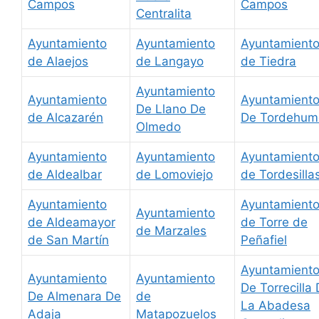
Campos
Campos
Centralita
Ayuntamiento
Ayuntamiento
Ayuntamient
de Alaejos
de Langayo
de Tiedra
Ayuntamiento
Ayuntamiento
Ayuntamient
De Llano De
de Alcazarén
De Tordehum
Olmedo
Ayuntamiento
Ayuntamiento
Ayuntamient
de Aldealbar
de Lomoviejo
de Tordesilla
Ayuntamiento
Ayuntamient
Ayuntamiento
de Aldeamayor
de Torre de
de Marzales
de San Martín
Peñafiel
Ayuntamient
Ayuntamiento
Ayuntamiento
De Torrecilla
De Almenara De
de
La Abadesa
Adaja
Matapozuelos