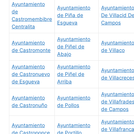
Ayuntamiento
Ayuntamiento
Ayuntamient
de
de Piña de
De Villacid D
Castromembibre
Esgueva
Campos
Centralita
Ayuntamiento
Ayuntamiento
Ayuntamient
de Piñel de
de Castromonte
de Villaco
Abajo
Ayuntamiento
Ayuntamiento
Ayuntamient
de Castronuevo
de Piñel de
de Villacrece
de Esgueva
Arriba
Ayuntamient
Ayuntamiento
Ayuntamiento
de Villafrade
de Castronuño
de Pollos
de Campos
Ayuntamient
Ayuntamiento
Ayuntamiento
de Villafranc
de Castroponce
de Portillo