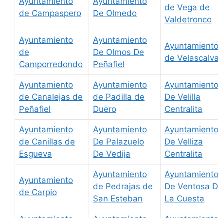
Ayuntamiento
Ayuntamiento
de Vega de
de Campaspero
De Olmedo
Valdetronco
Ayuntamiento
Ayuntamiento
Ayuntamient
de
De Olmos De
de Velascalv
Camporredondo
Peñafiel
Ayuntamiento
Ayuntamiento
Ayuntamient
de Canalejas de
de Padilla de
De Velilla
Peñafiel
Duero
Centralita
Ayuntamiento
Ayuntamiento
Ayuntamient
de Canillas de
De Palazuelo
De Velliza
Esgueva
De Vedija
Centralita
Ayuntamiento
Ayuntamient
Ayuntamiento
de Pedrajas de
De Ventosa 
de Carpio
San Esteban
La Cuesta