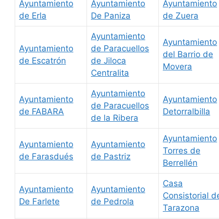
Ayuntamiento
Ayuntamiento
Ayuntamiento
de Erla
De Paniza
de Zuera
Ayuntamiento
Ayuntamiento
Ayuntamiento
de Paracuellos
del Barrio de
de Escatrón
de Jiloca
Movera
Centralita
Ayuntamiento
Ayuntamiento
Ayuntamiento
de Paracuellos
de FABARA
Detorralbilla
de la Ribera
Ayuntamiento
Ayuntamiento
Ayuntamiento
Torres de
de Farasdués
de Pastriz
Berrellén
Casa
Ayuntamiento
Ayuntamiento
Consistorial d
De Farlete
de Pedrola
Tarazona