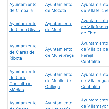
Ayuntamiento
Ayuntamiento
Ayuntamiento
de Cimballa
de Mozota
de Villafeliche
Ayuntamiento
Ayuntamiento
Ayuntamiento
de Villafranca
de Cinco Olivas
de Muel
de Ebro
Ayuntamiento
Ayuntamiento
Ayuntamiento
de Villalba de
de Clarés de
de Munebrega
Perejil
Ribota
Centralita
Ayuntamiento
Ayuntamiento
Ayuntamiento
de Codo
de Murillo de
de Villalengua
Consultorio
Gallego
Centralita
Médico
Ayuntamiento
Ayuntamiento
Ayuntamiento
de Villamayor
de Codos
de Navardún