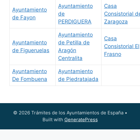
Ayuntamiento
Casa
Ayuntamiento
de
Consistorial d
de Fayon
PERDIGUERA
Zaragoza
Ayuntamiento
Casa
Ayuntamiento
de Petilla de
Consistorial El
de Figueruelas
Aragón
Frasno
Centralita
Ayuntamiento
Ayuntamiento
De Fombuena
de Piedratajada
© 2026 Trámites de los Ayuntamientos de España
•
Built with
GeneratePress