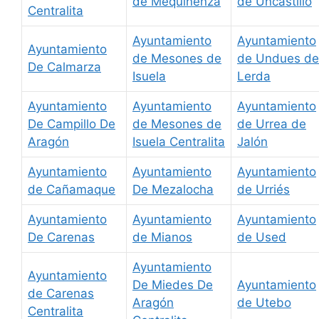
de Mequinenza
de Uncastillo
Centralita
Ayuntamiento
Ayuntamiento
Ayuntamiento
de Mesones de
de Undues de
De Calmarza
Isuela
Lerda
Ayuntamiento
Ayuntamiento
Ayuntamiento
De Campillo De
de Mesones de
de Urrea de
Aragón
Isuela Centralita
Jalón
Ayuntamiento
Ayuntamiento
Ayuntamiento
de Cañamaque
De Mezalocha
de Urriés
Ayuntamiento
Ayuntamiento
Ayuntamiento
De Carenas
de Mianos
de Used
Ayuntamiento
Ayuntamiento
De Miedes De
Ayuntamiento
de Carenas
Aragón
de Utebo
Centralita