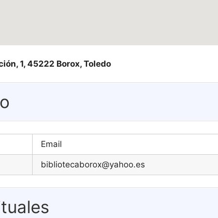
ión, 1, 45222 Borox, Toledo
eo
Email
bibliotecaborox@yahoo.es
tuales