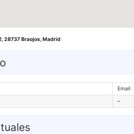
12, 28737 Braojos, Madrid
eo
Email
–
tuales