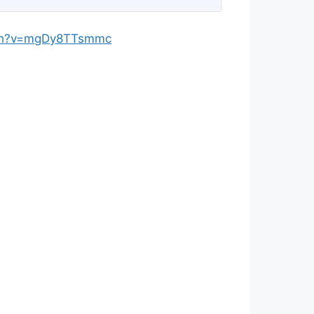
tch?v=mgDy8TTsmmc