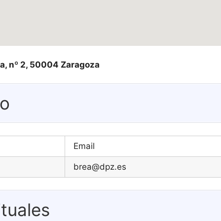
a, nº 2, 50004 Zaragoza
eo
Email
brea@dpz.es
tuales