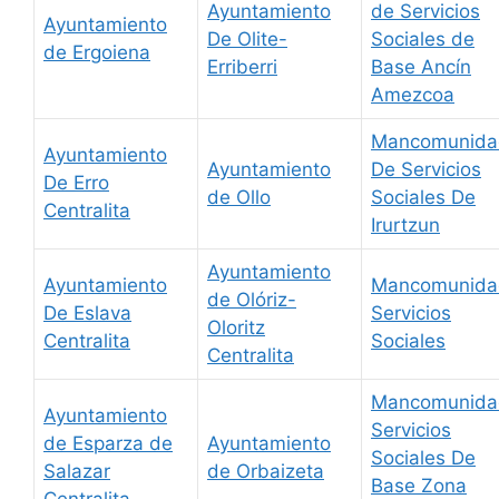
Ayuntamiento
de Servicios
Ayuntamiento
De Olite-
Sociales de
de Ergoiena
Erriberri
Base Ancín
Amezcoa
Mancomunida
Ayuntamiento
Ayuntamiento
De Servicios
De Erro
de Ollo
Sociales De
Centralita
Irurtzun
Ayuntamiento
Ayuntamiento
Mancomunida
de Olóriz-
De Eslava
Servicios
Oloritz
Centralita
Sociales
Centralita
Mancomunida
Ayuntamiento
Servicios
de Esparza de
Ayuntamiento
Sociales De
Salazar
de Orbaizeta
Base Zona
Centralita