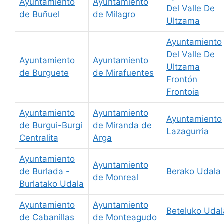
Ayuntamiento
Ayuntamiento
Del Valle De
de Buñuel
de Milagro
Ultzama
Ayuntamiento
Del Valle De
Ayuntamiento
Ayuntamiento
Ultzama
de Burguete
de Mirafuentes
Frontón
Frontoia
Ayuntamiento
Ayuntamiento
Ayuntamiento
de Burgui-Burgi
de Miranda de
Lazagurria
Centralita
Arga
Ayuntamiento
Ayuntamiento
de Burlada -
Berako Udala
de Monreal
Burlatako Udala
Ayuntamiento
Ayuntamiento
Beteluko Udal
de Cabanillas
de Monteagudo