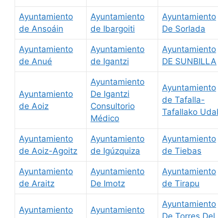
Ayuntamiento
Ayuntamiento
Ayuntamiento
de Ansoáin
de Ibargoiti
De Sorlada
Ayuntamiento
Ayuntamiento
Ayuntamiento
de Anué
de Igantzi
DE SUNBILLA
Ayuntamiento
Ayuntamiento
Ayuntamiento
De Igantzi
de Tafalla-
de Aoiz
Consultorio
Tafallako Uda
Médico
Ayuntamiento
Ayuntamiento
Ayuntamiento
de Aoiz-Agoitz
de Igúzquiza
de Tiebas
Ayuntamiento
Ayuntamiento
Ayuntamiento
de Araitz
De Imotz
de Tirapu
Ayuntamiento
Ayuntamiento
Ayuntamiento
De Torres Del