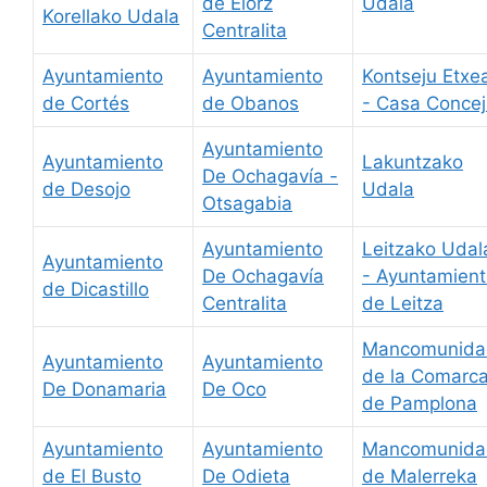
de Elorz
Udala
Korellako Udala
Centralita
Ayuntamiento
Ayuntamiento
Kontseju Etxe
de Cortés
de Obanos
- Casa Conceji
Ayuntamiento
Ayuntamiento
Lakuntzako
De Ochagavía -
de Desojo
Udala
Otsagabia
Ayuntamiento
Leitzako Udal
Ayuntamiento
De Ochagavía
- Ayuntamien
de Dicastillo
Centralita
de Leitza
Mancomunida
Ayuntamiento
Ayuntamiento
de la Comarc
De Donamaria
De Oco
de Pamplona
Ayuntamiento
Ayuntamiento
Mancomunida
de El Busto
De Odieta
de Malerreka