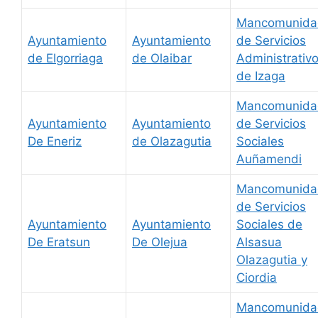
Mancomunida
Ayuntamiento
Ayuntamiento
de Servicios
de Elgorriaga
de Olaibar
Administrativ
de Izaga
Mancomunida
Ayuntamiento
Ayuntamiento
de Servicios
De Eneriz
de Olazagutia
Sociales
Auñamendi
Mancomunida
de Servicios
Ayuntamiento
Ayuntamiento
Sociales de
De Eratsun
De Olejua
Alsasua
Olazagutia y
Ciordia
Mancomunida