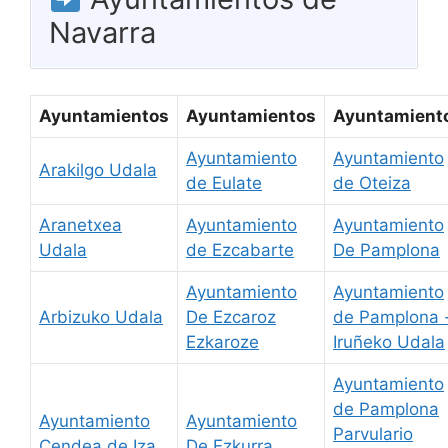
Navarra
Ayuntamientos
Ayuntamientos
Ayuntamient
Ayuntamiento
Ayuntamiento
Arakilgo Udala
de Eulate
de Oteiza
Aranetxea
Ayuntamiento
Ayuntamiento
Udala
de Ezcabarte
De Pamplona
Ayuntamiento
Ayuntamiento
Arbizuko Udala
De Ezcaroz
de Pamplona 
Ezkaroze
Iruñeko Udala
Ayuntamiento
de Pamplona
Ayuntamiento
Ayuntamiento
Parvulario
Cendea de Iza
De Ezkurra