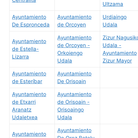
Ultzama
Ayuntamiento
Ayuntamiento
Urdiaingo
De Espronceda
de Orcoyen
Udala
Ayuntamiento
Zizur Nagusik
Ayuntamiento
de Orcoyen -
Udala -
de Estella-
Orkoiengo
Ayuntamiento
Lizarra
Udala
Zizur Mayor
Ayuntamiento
Ayuntamiento
de Esteríbar
De Orisoain
Ayuntamiento
Ayuntamiento
de Etxarri
de Orisoain -
Aranatz
Orisoaingo
Udaletxea
Udala
Ayuntamiento
Ayuntamiento
De Oroz Betelu