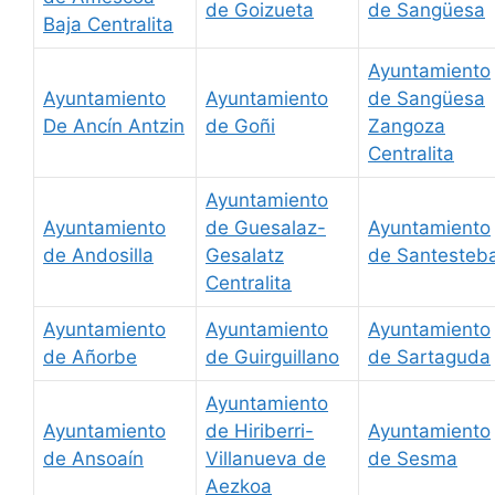
de Goizueta
de Sangüesa
Baja Centralita
Ayuntamiento
Ayuntamiento
Ayuntamiento
de Sangüesa
De Ancín Antzin
de Goñi
Zangoza
Centralita
Ayuntamiento
Ayuntamiento
de Guesalaz-
Ayuntamiento
de Andosilla
Gesalatz
de Santesteb
Centralita
Ayuntamiento
Ayuntamiento
Ayuntamiento
de Añorbe
de Guirguillano
de Sartaguda
Ayuntamiento
Ayuntamiento
de Hiriberri-
Ayuntamiento
de Ansoaín
Villanueva de
de Sesma
Aezkoa