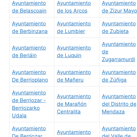
Ayuntamiento
Ayuntamiento
Ayuntamiento
de Belascoain
de los Arcos
de Zizur Mayo
Ayuntamiento
Ayuntamiento
Ayuntamiento
de Berbinzana
de Lumbier
de Zubieta
Ayuntamiento
Ayuntamiento
Ayuntamiento
de
de Beriáin
de Luquin
Zugarramurdi
Ayuntamiento
Ayuntamiento
Ayuntamiento
De Berrioplano
de Mañeru
de Zúñiga
Ayuntamiento
Ayuntamiento
Ayuntamiento
de Berriozar -
de Marañón
del Distrito de
Berriozarko
Centralita
Mendaza
Udala
Ayuntamiento
Ayuntamiento
Ayuntamiento
De Berriozar
del Valle de