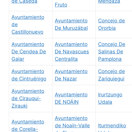
de Caseda
Mendaza
Fruto
Ayuntamiento
Ayuntamiento
Concejo de
de
De Muruzábal
Ororbia
Castillonuevo
Ayuntamiento
Ayuntamiento
Concejo De
De Cendea De
De Navascues
Salinas De
Galar
Centralita
Pamplona
Ayuntamiento
Ayuntamiento
Concejo de
de Cintruénigo
De Nazar
Zariquiegui
Ayuntamiento
Ayuntamiento
Irurtzungo
de Cirauqui-
DE NOÁIN
Udala
Zirauki
Ayuntamiento
Ayuntamiento
de Noaín-Valle
Iturmendiko
de Corella-