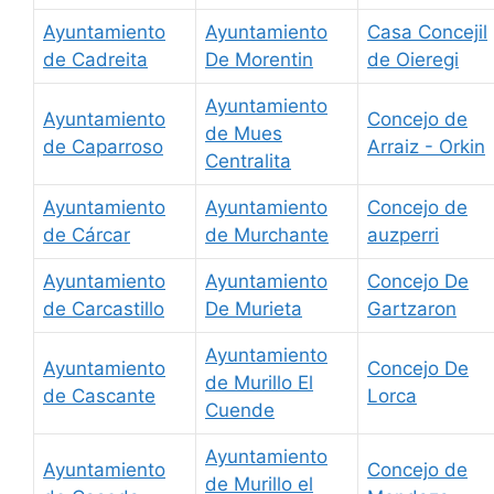
Ayuntamiento
Ayuntamiento
Casa Concejil
de Cadreita
De Morentin
de Oieregi
Ayuntamiento
Ayuntamiento
Concejo de
de Mues
de Caparroso
Arraiz - Orkin
Centralita
Ayuntamiento
Ayuntamiento
Concejo de
de Cárcar
de Murchante
auzperri
Ayuntamiento
Ayuntamiento
Concejo De
de Carcastillo
De Murieta
Gartzaron
Ayuntamiento
Ayuntamiento
Concejo De
de Murillo El
de Cascante
Lorca
Cuende
Ayuntamiento
Ayuntamiento
Concejo de
de Murillo el