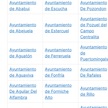
Ayuntamiento
Ayuntamiento
Ayuntamiento
de Ababuj
de Escucha
De Pozondon
Ayuntamiento
Ayuntamiento
Ayuntamiento
de Pozuel del
de Abejuela
de Estercuel
Campo
Centralita
Ayuntamiento
Ayuntamiento
Ayuntamiento
de
de Aguatón
de Ferreruela
Puertomingal
Ayuntamiento
Ayuntamiento
Ayuntamiento
de Aguaviva
de Fonfría
De Rafales
Ayuntamiento
Ayuntamiento
Ayuntamiento
De Aguilar Del
de Formiche
de Rillo
Alfambra
Alto
Ayuntamiento