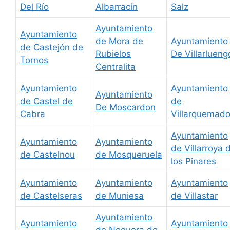
Del Río
Albarracín
Salz
Ayuntamiento
Ayuntamiento
de Mora de
Ayuntamiento
de Castejón de
Rubielos
De Villarlueng
Tornos
Centralita
Ayuntamiento
Ayuntamiento
Ayuntamiento
de Castel de
de
De Moscardon
Cabra
Villarquemad
Ayuntamiento
Ayuntamiento
Ayuntamiento
de Villarroya 
de Castelnou
de Mosqueruela
los Pinares
Ayuntamiento
Ayuntamiento
Ayuntamiento
de Castelseras
de Muniesa
de Villastar
Ayuntamiento
Ayuntamiento
Ayuntamiento
de Noguera de