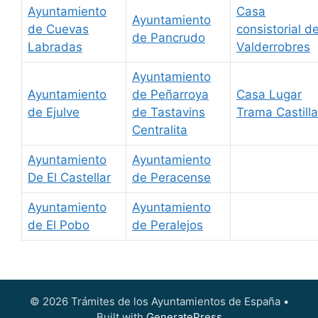
Ayuntamiento
Casa
Ayuntamiento
de Cuevas
consistorial d
de Pancrudo
Labradas
Valderrobres
Ayuntamiento
Ayuntamiento
de Peñarroya
Casa Lugar
de Ejulve
de Tastavins
Trama Castilla
Centralita
Ayuntamiento
Ayuntamiento
De El Castellar
de Peracense
Ayuntamiento
Ayuntamiento
de El Pobo
de Peralejos
© 2026 Trámites de los Ayuntamientos de España
•
Built with
GeneratePress