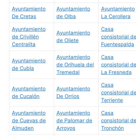
Ayuntamiento
Ayuntamiento
Ayuntamiento
De Cretas
de Olba
La Cerollera
Ayuntamiento
Casa
Ayuntamiento
de Crivillén
consistorial d
de Oliete
Centralita
Fuentespalda
Ayuntamiento
Casa
Ayuntamiento
de Orihuela del
consistorial d
de Cubla
Tremedal
La Fresneda
Casa
Ayuntamiento
Ayuntamiento
consistorial d
de Cucalón
De Orrios
Terriente
Ayuntamiento
Ayuntamiento
Casa
de Cuevas de
de Palomar de
consistorial d
Almuden
Arroyos
Tronchón