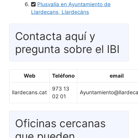
Plusvalía en Ayuntamiento de
Llardecans, Llardecáns
Contacta aquí y
pregunta sobre el IBI
Web
Teléfono
email
973 13
llardecans.cat
Ayuntamiento@llardeca
02 01
Oficinas cercanas
que pueden