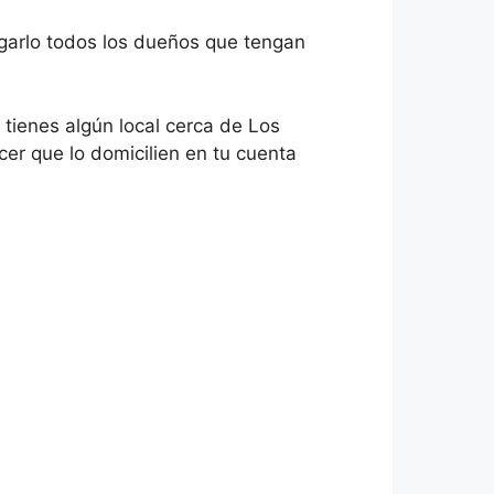
agarlo todos los dueños que tengan
 tienes algún local cerca de Los
cer que lo domicilien en tu cuenta