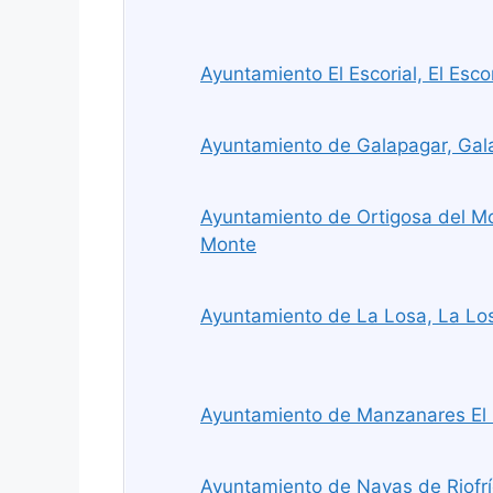
Ayuntamiento El Escorial, El Escor
Ayuntamiento de Galapagar, Gal
Ayuntamiento de Ortigosa del Mon
Monte
Ayuntamiento de La Losa, La Lo
Ayuntamiento de Manzanares El 
Ayuntamiento de Navas de Riofrí