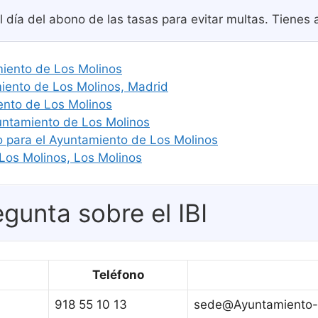
 día del abono de las tasas para evitar multas. Tienes 
amiento de Los Molinos
ento de Los Molinos, Madrid
ento de Los Molinos
untamiento de Los Molinos
o para el Ayuntamiento de Los Molinos
Los Molinos, Los Molinos
gunta sobre el IBI
Teléfono
918 55 10 13
sede@Ayuntamiento-l