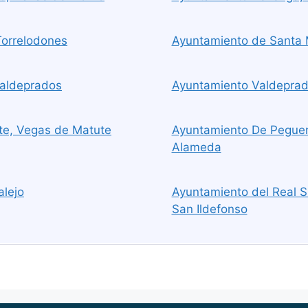
Torrelodones
Ayuntamiento de Santa 
Valdeprados
Ayuntamiento Valdeprad
te, Vegas de Matute
Ayuntamiento De Pegueri
Alameda
alejo
Ayuntamiento del Real Si
San Ildefonso