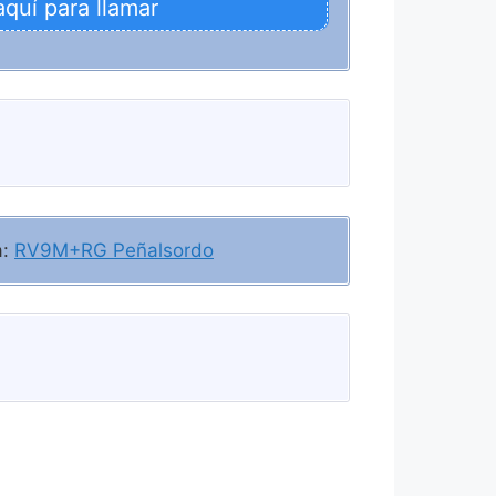
aquí para llamar
a:
RV9M+RG Peñalsordo