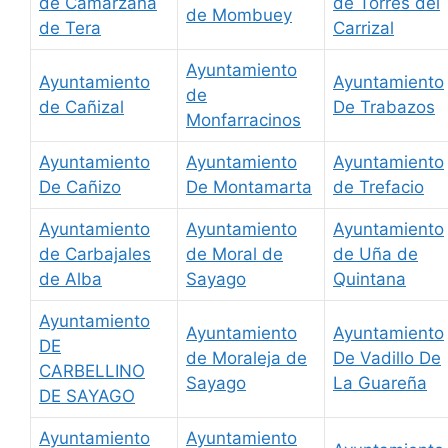
de Camarzana
de Torres del
de Mombuey
de Tera
Carrizal
Ayuntamiento
Ayuntamiento
Ayuntamiento
de
de Cañizal
De Trabazos
Monfarracinos
Ayuntamiento
Ayuntamiento
Ayuntamiento
De Cañizo
De Montamarta
de Trefacio
Ayuntamiento
Ayuntamiento
Ayuntamiento
de Carbajales
de Moral de
de Uña de
de Alba
Sayago
Quintana
Ayuntamiento
Ayuntamiento
Ayuntamiento
DE
de Moraleja de
De Vadillo De
CARBELLINO
Sayago
La Guareña
DE SAYAGO
Ayuntamiento
Ayuntamiento