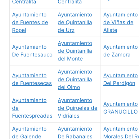
Centralita
Centralita
Ayuntamiento
Ayuntamiento
Ayuntamiento
de Fuentes de
de Quintanilla
de Viñas de
Ropel
de Urz
Aliste
Ayuntamiento
Ayuntamiento
Ayuntamiento
de Quintanilla
De Fuentesauco
de Zamora
del Monte
Ayuntamiento
Ayuntamiento
Ayuntamiento
de Quintanilla
de Fuentesecas
Del Perdigón
del Olmo
Ayuntamiento
Ayuntamiento
Ayuntamiento
de
de Quiruelas de
GRANUCILLO
Fuentespreadas
Vidriales
Ayuntamiento
Ayuntamiento
Ayuntamiento
de Galende
De Rabanales
Morales Del R