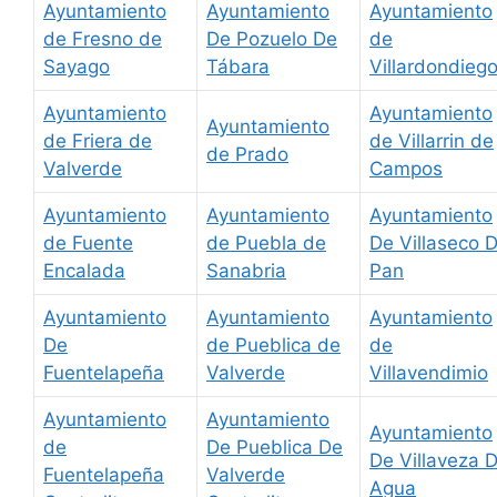
Ayuntamiento
Ayuntamiento
Ayuntamiento
de Fresno de
De Pozuelo De
de
Sayago
Tábara
Villardondieg
Ayuntamiento
Ayuntamiento
Ayuntamiento
de Friera de
de Villarrin de
de Prado
Valverde
Campos
Ayuntamiento
Ayuntamiento
Ayuntamiento
de Fuente
de Puebla de
De Villaseco D
Encalada
Sanabria
Pan
Ayuntamiento
Ayuntamiento
Ayuntamiento
De
de Pueblica de
de
Fuentelapeña
Valverde
Villavendimio
Ayuntamiento
Ayuntamiento
Ayuntamiento
de
De Pueblica De
De Villaveza D
Fuentelapeña
Valverde
Agua