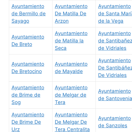
Ayuntamiento
Ayuntamiento
Ayuntamiento
de Bermillo de
De Matilla De
de Santa Marí
Sayago
Arzon
de la Vega
Ayuntamiento
Ayuntamiento
Ayuntamiento
de Matilla la
de Santibañe
De Breto
Seca
de Vidriales
Ayuntamiento
Ayuntamiento
Ayuntamiento
De Santibáñe
De Bretocino
de Mayalde
De Vidriales
Ayuntamiento
Ayuntamiento
Ayuntamiento
de Brime de
de Melgar de
de Santoveni
Sog
Tera
Ayuntamiento
Ayuntamiento
Ayuntamiento
De Brime De
De Melgar De
de Sanzoles
Urz
Tera Centralita