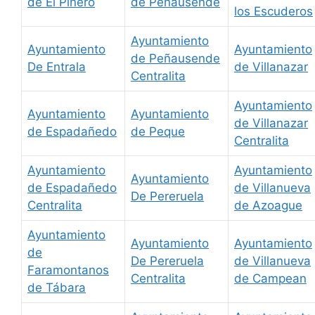
de El Piñero
de Peñausende
los Escuderos
Ayuntamiento
Ayuntamiento
Ayuntamiento
de Peñausende
De Entrala
de Villanazar
Centralita
Ayuntamiento
Ayuntamiento
Ayuntamiento
de Villanazar
de Espadañedo
de Peque
Centralita
Ayuntamiento
Ayuntamiento
Ayuntamiento
de Espadañedo
de Villanueva
De Pereruela
Centralita
de Azoague
Ayuntamiento
Ayuntamiento
Ayuntamiento
de
De Pereruela
de Villanueva
Faramontanos
Centralita
de Campean
de Tábara