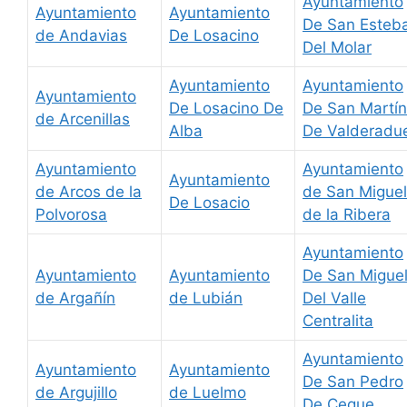
Ayuntamiento
Ayuntamiento
Ayuntamiento
De San Esteb
de Andavias
De Losacino
Del Molar
Ayuntamiento
Ayuntamiento
Ayuntamiento
De Losacino De
De San Martín
de Arcenillas
Alba
De Valderadu
Ayuntamiento
Ayuntamiento
Ayuntamiento
de Arcos de la
de San Miguel
De Losacio
Polvorosa
de la Ribera
Ayuntamiento
Ayuntamiento
Ayuntamiento
De San Migue
de Argañín
de Lubián
Del Valle
Centralita
Ayuntamiento
Ayuntamiento
Ayuntamiento
De San Pedro
de Argujillo
de Luelmo
De Ceque