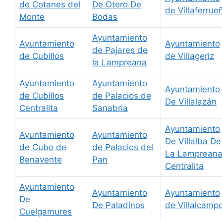
de Cotanes del
De Otero De
de Villaferrue
Monte
Bodas
Ayuntamiento
Ayuntamiento
Ayuntamiento
de Pajares de
de Cubillos
de Villageriz
la Lampreana
Ayuntamiento
Ayuntamiento
Ayuntamiento
de Cubillos
de Palacios de
De Villalazán
Centralita
Sanabria
Ayuntamiento
Ayuntamiento
Ayuntamiento
De Villalba De
de Cubo de
de Palacios del
La Lamprean
Benavente
Pan
Centralita
Ayuntamiento
Ayuntamiento
Ayuntamiento
De
De Paladinos
de Villalcamp
Cuelgamures