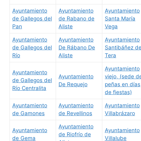
Ayuntamiento
Ayuntamiento
Ayuntamiento
de Gallegos del
de Rabano de
Santa María
Pan
Aliste
Vega
Ayuntamiento
Ayuntamiento
Ayuntamiento
de Gallegos del
De Rábano De
Santibáñez d
Río
Aliste
Tera
Ayuntamiento
Ayuntamiento
Ayuntamiento
viejo, (sede d
de Gallegos del
De Requejo
peñas en días
Río Centralita
de fiestas)
Ayuntamiento
Ayuntamiento
Ayuntamiento
de Gamones
de Revellinos
Villabrázaro
Ayuntamiento
Ayuntamiento
Ayuntamiento
de Riofrío de
de Gema
Villalube