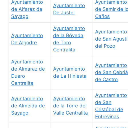
Ayuntamiento
Ayuntamiento
Ayuntamiento
de Alfaraz de
de Samir de l
De Justel
Sayago
Caños
Ayuntamiento
Ayuntamiento
Ayuntamiento
de la Bóveda
de San Agustí
De Algodre
de Toro
del Pozo
Centralita
Ayuntamiento
Ayuntamiento
de Almaraz de
Ayuntamiento
de San Cebri
Duero
de La Hiniesta
de Castro
Centralita
Ayuntamiento
Ayuntamiento
Ayuntamiento
de San
de Almeida de
de la Torre del
Cristóbal de
Sayago
Valle Centralita
Entreviñas