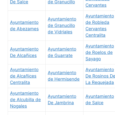
De Salce
de Granucillo
Cervantes
Ayuntamiento
Ayuntamiento
Ayuntamiento
de Robleda
de Granucillo
de Abezames
Cervantes
de Vidriales
Centralita
Ayuntamiento
Ayuntamiento
Ayuntamiento
de Roelos de
De Alcañices
de Guarrate
Sayago
Ayuntamiento
Ayuntamiento
Ayuntamiento
de Alcañices
De Rosinos D
de Hermisende
Centralita
La Requejada
Ayuntamiento
Ayuntamiento
Ayuntamiento
de Alcubilla de
De Jambrina
de Salce
Nogales