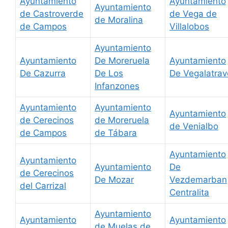
Ayuntamiento
Ayuntamiento
Ayuntamiento
de Castroverde
de Vega de
de Moralina
de Campos
Villalobos
Ayuntamiento
Ayuntamiento
De Moreruela
Ayuntamiento
De Cazurra
De Los
De Vegalatrav
Infanzones
Ayuntamiento
Ayuntamiento
Ayuntamiento
de Cerecinos
de Moreruela
de Venialbo
de Campos
de Tábara
Ayuntamiento
Ayuntamiento
Ayuntamiento
De
de Cerecinos
De Mozar
Vezdemarban
del Carrizal
Centralita
Ayuntamiento
Ayuntamiento
Ayuntamiento
de Muelas de