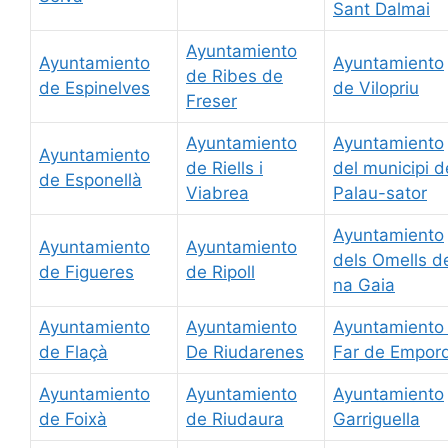
Sant Dalmai
Ayuntamiento
Ayuntamiento
Ayuntamiento
de Ribes de
de Espinelves
de Vilopriu
Freser
Ayuntamiento
Ayuntamiento
Ayuntamiento
de Riells i
del municipi d
de Esponellà
Viabrea
Palau-sator
Ayuntamiento
Ayuntamiento
Ayuntamiento
dels Omells d
de Figueres
de Ripoll
na Gaia
Ayuntamiento
Ayuntamiento
Ayuntamiento 
de Flaçà
De Riudarenes
Far de Empor
Ayuntamiento
Ayuntamiento
Ayuntamiento
de Foixà
de Riudaura
Garriguella