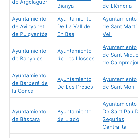
de Argelaguer
Bianya
de Llémena
Ayuntamiento
Ayuntamiento
Ayuntamiento
de Avinyonet
De La Vall de
de Sant Martí
de Puigventós
En Bas
Vell
Ayuntamiento
Ayuntamiento
Ayuntamiento
de Sant Mique
de Banyoles
de Les Llosses
de Campmajo
Ayuntamiento
Ayuntamiento
Ayuntamiento
de Barberá de
De Les Preses
de Sant Mori
la Conca
Ayuntamiento
Ayuntamiento
Ayuntamiento
De Sant Pau 
de Bàscara
de Lladó
Seguries
Centralita