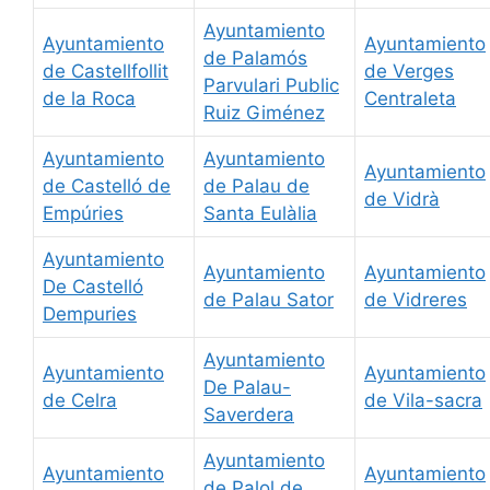
Ayuntamiento
Ayuntamiento
Ayuntamiento
de Palamós
de Castellfollit
de Verges
Parvulari Public
de la Roca
Centraleta
Ruiz Giménez
Ayuntamiento
Ayuntamiento
Ayuntamiento
de Castelló de
de Palau de
de Vidrà
Empúries
Santa Eulàlia
Ayuntamiento
Ayuntamiento
Ayuntamiento
De Castelló
de Palau Sator
de Vidreres
Dempuries
Ayuntamiento
Ayuntamiento
Ayuntamiento
De Palau-
de Celra
de Vila-sacra
Saverdera
Ayuntamiento
Ayuntamiento
Ayuntamiento
de Palol de