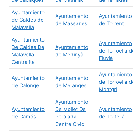
de Cadaqués
De Masarac
de Terrades
Ayuntamiento
Ayuntamiento
Ayuntamiento
de Caldes de
de Massanes
de Torrent
Malavella
Ayuntamiento
Ayuntamiento
De Caldes De
Ayuntamiento
de Torroella d
Malavella
de Medinyà
Fluvià
Centralita
Ayuntamiento
Ayuntamiento
Ayuntamiento
de Torroella d
de Calonge
de Meranges
Montgrí
Ayuntamiento
Ayuntamiento
De Mollet De
Ayuntamiento
de Camós
Peralada
de Tortellá
Centre Civic