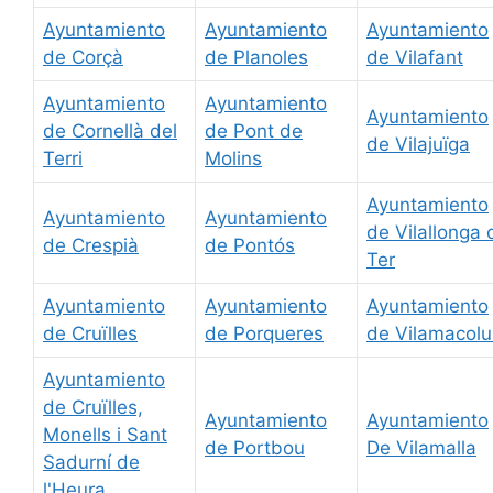
Ayuntamiento
Ayuntamiento
Ayuntamiento
de Corçà
de Planoles
de Vilafant
Ayuntamiento
Ayuntamiento
Ayuntamiento
de Cornellà del
de Pont de
de Vilajuïga
Terri
Molins
Ayuntamiento
Ayuntamiento
Ayuntamiento
de Vilallonga 
de Crespià
de Pontós
Ter
Ayuntamiento
Ayuntamiento
Ayuntamiento
de Cruïlles
de Porqueres
de Vilamacol
Ayuntamiento
de Cruïlles,
Ayuntamiento
Ayuntamiento
Monells i Sant
de Portbou
De Vilamalla
Sadurní de
l'Heura