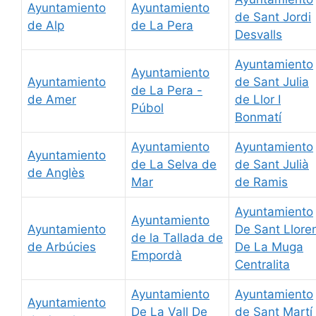
Ayuntamiento
Ayuntamiento
de Sant Jordi
de Alp
de La Pera
Desvalls
Ayuntamiento
Ayuntamiento
Ayuntamiento
de Sant Julia
de La Pera -
de Amer
de Llor I
Púbol
Bonmatí
Ayuntamiento
Ayuntamiento
Ayuntamiento
de La Selva de
de Sant Julià
de Anglès
Mar
de Ramis
Ayuntamiento
Ayuntamiento
Ayuntamiento
De Sant Llore
de la Tallada de
de Arbúcies
De La Muga
Empordà
Centralita
Ayuntamiento
Ayuntamiento
Ayuntamiento
De La Vall De
de Sant Martí