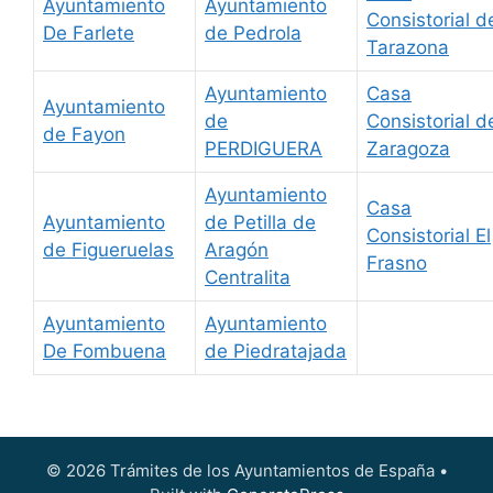
Ayuntamiento
Ayuntamiento
Consistorial d
De Farlete
de Pedrola
Tarazona
Ayuntamiento
Casa
Ayuntamiento
de
Consistorial d
de Fayon
PERDIGUERA
Zaragoza
Ayuntamiento
Casa
Ayuntamiento
de Petilla de
Consistorial El
de Figueruelas
Aragón
Frasno
Centralita
Ayuntamiento
Ayuntamiento
De Fombuena
de Piedratajada
© 2026 Trámites de los Ayuntamientos de España
•