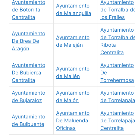
Ayuntamiento
Ayuntamiento
Ayuntamiento
de Botorrita
de Torralba d
de Malanquilla
Centralita
los Frailes
Ayuntamiento
Ayuntamiento
Ayuntamiento
de Torralba d
De Brea De
de Maleján
Ribota
Aragón
Centralita
Ayuntamiento
Ayuntamiento
Ayuntamiento
De Bubierca
De
de Mallén
Centralita
Torrehermosa
Ayuntamiento
Ayuntamiento
Ayuntamiento
de Bujaraloz
de Malón
de Torrelapaj
Ayuntamiento
Ayuntamiento
Ayuntamiento
De Maluenda
de Torrelapaj
de Bulbuente
Oficinas
Centralita