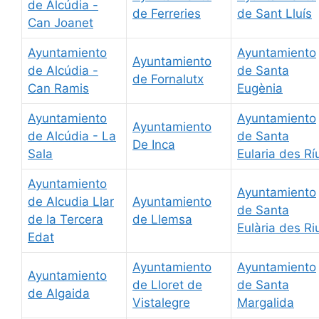
de Alcúdia -
de Ferreries
de Sant Lluís
Can Joanet
Ayuntamiento
Ayuntamiento
Ayuntamiento
de Alcúdia -
de Santa
de Fornalutx
Can Ramis
Eugènia
Ayuntamiento
Ayuntamiento
Ayuntamiento
de Alcúdia - La
de Santa
De Inca
Sala
Eularia des Rí
Ayuntamiento
Ayuntamiento
de Alcudia Llar
Ayuntamiento
de Santa
de la Tercera
de Llemsa
Eulària des Ri
Edat
Ayuntamiento
Ayuntamiento
Ayuntamiento
de Lloret de
de Santa
de Algaida
Vistalegre
Margalida