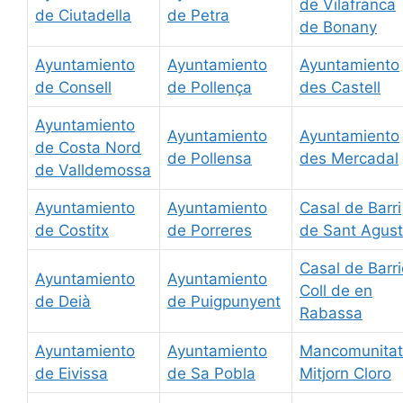
de Vilafranca
de Ciutadella
de Petra
de Bonany
Ayuntamiento
Ayuntamiento
Ayuntamiento
de Consell
de Pollença
des Castell
Ayuntamiento
Ayuntamiento
Ayuntamiento
de Costa Nord
de Pollensa
des Mercadal
de Valldemossa
Ayuntamiento
Ayuntamiento
Casal de Barri
de Costitx
de Porreres
de Sant Agust
Casal de Barri
Ayuntamiento
Ayuntamiento
Coll de en
de Deià
de Puigpunyent
Rabassa
Ayuntamiento
Ayuntamiento
Mancomunitat
de Eivissa
de Sa Pobla
Mitjorn Cloro