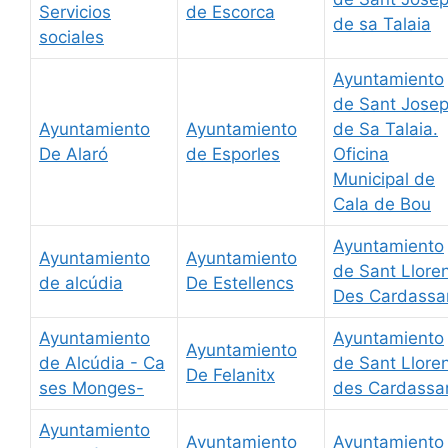
Servicios
de Escorca
de sa Talaia
sociales
Ayuntamiento
de Sant Jose
Ayuntamiento
Ayuntamiento
de Sa Talaia.
De Alaró
de Esporles
Oficina
Municipal de
Cala de Bou
Ayuntamiento
Ayuntamiento
Ayuntamiento
de Sant Llore
de alcúdia
De Estellencs
Des Cardassa
Ayuntamiento
Ayuntamiento
Ayuntamiento
de Alcúdia - Ca
de Sant Llore
De Felanitx
ses Monges-
des Cardassa
Ayuntamiento
Ayuntamiento
Ayuntamiento