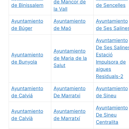
de Mancor de
de Binissalem
de Sencelles
la Vall
Ayuntamiento
Ayuntamiento
Ayuntamiento
de Búger
de Maó
de Ses Saline
Ayuntamiento
De Ses Saline
Ayuntamiento
Ayuntamiento
Estació
de Maria de la
de Bunyola
Impulsora de
Salut
aigues
Residuals-2
Ayuntamiento
Ayuntamiento
Ayuntamiento
de Calviá
De Marratxi
de Sineu
Ayuntamiento
Ayuntamiento
Ayuntamiento
De Sineu
de Calvià
de Marratxí
Centralita