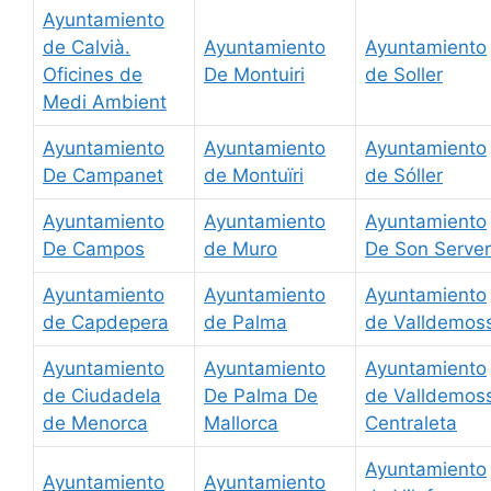
Ayuntamiento
de Calvià.
Ayuntamiento
Ayuntamiento
Oficines de
De Montuiri
de Soller
Medi Ambient
Ayuntamiento
Ayuntamiento
Ayuntamiento
De Campanet
de Montuïri
de Sóller
Ayuntamiento
Ayuntamiento
Ayuntamiento
De Campos
de Muro
De Son Serve
Ayuntamiento
Ayuntamiento
Ayuntamiento
de Capdepera
de Palma
de Valldemos
Ayuntamiento
Ayuntamiento
Ayuntamiento
de Ciudadela
De Palma De
de Valldemos
de Menorca
Mallorca
Centraleta
Ayuntamiento
Ayuntamiento
Ayuntamiento