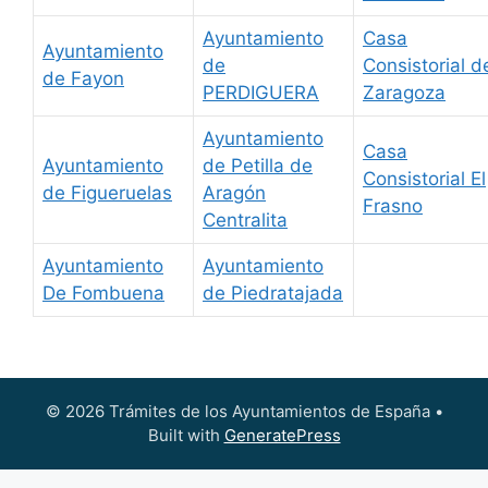
Ayuntamiento
Casa
Ayuntamiento
de
Consistorial d
de Fayon
PERDIGUERA
Zaragoza
Ayuntamiento
Casa
Ayuntamiento
de Petilla de
Consistorial El
de Figueruelas
Aragón
Frasno
Centralita
Ayuntamiento
Ayuntamiento
De Fombuena
de Piedratajada
© 2026 Trámites de los Ayuntamientos de España
•
Built with
GeneratePress