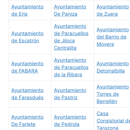
Ayuntamiento
Ayuntamiento
Ayuntamiento
de Erla
De Paniza
de Zuera
Ayuntamiento
Ayuntamiento
Ayuntamiento
de Paracuellos
del Barrio de
de Escatrón
de Jiloca
Movera
Centralita
Ayuntamiento
Ayuntamiento
Ayuntamiento
de Paracuellos
de FABARA
Detorralbilla
de la Ribera
Ayuntamiento
Ayuntamiento
Ayuntamiento
Torres de
de Farasdués
de Pastriz
Berrellén
Casa
Ayuntamiento
Ayuntamiento
Consistorial d
De Farlete
de Pedrola
Tarazona