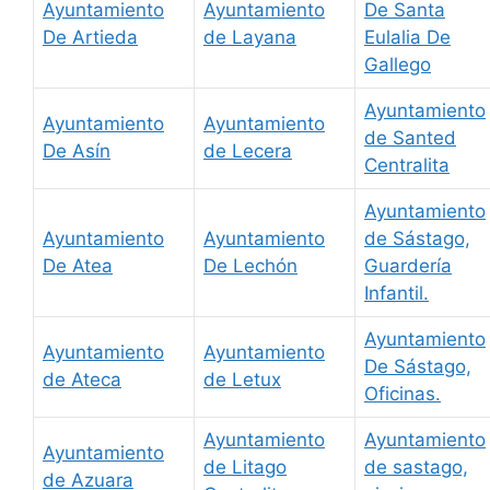
Ayuntamiento
Ayuntamiento
De Santa
De Artieda
de Layana
Eulalia De
Gallego
Ayuntamiento
Ayuntamiento
Ayuntamiento
de Santed
De Asín
de Lecera
Centralita
Ayuntamiento
Ayuntamiento
Ayuntamiento
de Sástago,
De Atea
De Lechón
Guardería
Infantil.
Ayuntamiento
Ayuntamiento
Ayuntamiento
De Sástago,
de Ateca
de Letux
Oficinas.
Ayuntamiento
Ayuntamiento
Ayuntamiento
de Litago
de sastago,
de Azuara