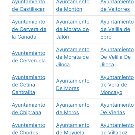
Ayuntamiento
Ayuntamiento
Ayuntamiento
de Castiliscar
de Montón
de Valtorres
Ayuntamiento
Ayuntamiento
Ayuntamiento
de Cervera de
de Morata de
de Velilla de
la Cañada
Jalón
Ebro
Ayuntamiento
Ayuntamiento
Ayuntamiento
de Morata de
De Velilla De
de Cerveruela
Jiloca
Jiloca
Ayuntamiento
Ayuntamiento
Ayuntamiento
de Cetina
de Vera de
De Mores
Centralita
Moncayo
Ayuntamiento
Ayuntamiento
Ayuntamiento
de Chiprana
de Moros
De Vierlas
Ayuntamiento
Ayuntamiento
Ayuntamiento
de Chodes
de Moyuela
de Villadoz