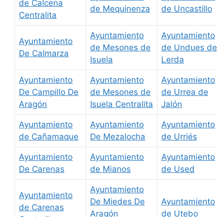
de Calcena
de Mequinenza
de Uncastillo
Centralita
Ayuntamiento
Ayuntamiento
Ayuntamiento
de Mesones de
de Undues de
De Calmarza
Isuela
Lerda
Ayuntamiento
Ayuntamiento
Ayuntamiento
De Campillo De
de Mesones de
de Urrea de
Aragón
Isuela Centralita
Jalón
Ayuntamiento
Ayuntamiento
Ayuntamiento
de Cañamaque
De Mezalocha
de Urriés
Ayuntamiento
Ayuntamiento
Ayuntamiento
De Carenas
de Mianos
de Used
Ayuntamiento
Ayuntamiento
De Miedes De
Ayuntamiento
de Carenas
Aragón
de Utebo