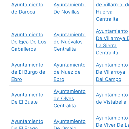
Ayuntamiento
Ayuntamiento
de Villarreal d
de Daroca
De Novillas
Huerva
Centralita
Ayuntamiento
Ayuntamiento
Ayuntamiento
De Villarroya 
De Ejea De Los
de Nuévalos
La Sierra
Caballeros
Centralita
Centralita
Ayuntamiento
Ayuntamiento
Ayuntamiento
de El Burgo de
de Nuez de
De Villarroya
Ebro
Ebro
Del Campo
Ayuntamiento
Ayuntamiento
Ayuntamiento
de Olves
De El Buste
de Vistabella
Centralita
Ayuntamiento
Ayuntamiento
Ayuntamiento
De Viver De L
De El Frago
De Orcajo