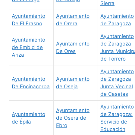
Sierra
Ayuntamiento
Ayuntamiento
Ayuntamiento
De El Frasno
de Orera
de Zaragoza
Ayuntamiento
Ayuntamiento
Ayuntamiento
de Zaragoza
de Embid de
De Ores
Junta Municip
Ariza
de Torrero
Ayuntamiento
Ayuntamiento
Ayuntamiento
de Zaragoza
De Encinacorba
de Oseja
Junta Vecinal
de Casetas
Ayuntamiento
Ayuntamiento
Ayuntamiento
de Zaragoza:
de Osera de
de Épila
Servicio de
Ebro
Educación