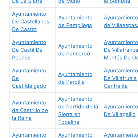
De La Sierra
de Muño
la Sombría
Ayuntamiento
Ayuntamiento
Ayuntamiento
De Castellanos
de Pampliega
de Villaespas
De Castro
Ayuntamiento
Ayuntamiento
Ayuntamiento
De Castil De
De Villafranc
de Pancorbo
Peones
Montés De O
Ayuntamiento
Ayuntamiento
Ayuntamiento
De
De Villafruela
de Pardilla
Castildelgado
Centralita
Ayuntamiento
Ayuntamiento
de Partido de la
Ayuntamiento
de Castrillo de
Sierra en
De Villagalijo
la Reina
Tobalina
Ayuntamiento
Ayuntamiento
Ayuntamiento