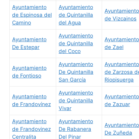
Ayuntamiento
Ayuntamiento
Ayuntamiento
de Espinosa del
de Quintanilla
de Vizcainos
Camino
del Agua
Ayuntamiento
Ayuntamiento
Ayuntamiento
de Quintanilla
De Estepar
de Zael
del Coco
Ayuntamiento
Ayuntamiento
Ayuntamiento
De Quintanilla
de Zarzosa d
de Fontioso
San García
Riopisuerga
Ayuntamiento
Ayuntamiento
Ayuntamiento
de Quintanilla
de Frandovínez
de Zazuar
Vivar
Ayuntamiento
Ayuntamiento
Ayuntamiento
de Frandovinez
De Rabanera
De Zuñeda
Centralita
Del Pinar