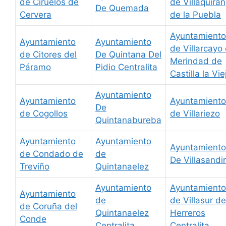
de Ciruelos de
de Villaquiran
De Quemada
Cervera
de la Puebla
Ayuntamiento
Ayuntamiento
Ayuntamiento
de Villarcayo
de Citores del
De Quintana Del
Merindad de
Páramo
Pidio Centralita
Castilla la Vie
Ayuntamiento
Ayuntamiento
Ayuntamiento
De
de Cogollos
de Villariezo
Quintanabureba
Ayuntamiento
Ayuntamiento
Ayuntamiento
de Condado de
de
De Villasandi
Treviño
Quintanaelez
Ayuntamiento
Ayuntamiento
Ayuntamiento
de
de Villasur de
de Coruña del
Quintanaelez
Herreros
Conde
Centralita
Centralita