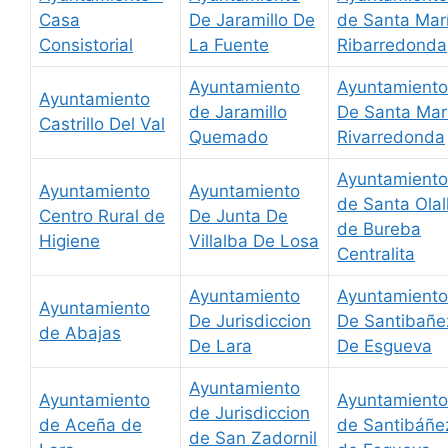
Casa
De Jaramillo De
de Santa Mar
Consistorial
La Fuente
Ribarredonda
Ayuntamiento
Ayuntamiento
Ayuntamiento
de Jaramillo
De Santa Mar
Castrillo Del Val
Quemado
Rivarredonda
Ayuntamiento
Ayuntamiento
Ayuntamiento
de Santa Olal
Centro Rural de
De Junta De
de Bureba
Higiene
Villalba De Losa
Centralita
Ayuntamiento
Ayuntamiento
Ayuntamiento
De Jurisdiccion
De Santibañe
de Abajas
De Lara
De Esgueva
Ayuntamiento
Ayuntamiento
Ayuntamiento
de Jurisdiccion
de Aceña de
de Santibáñe
de San Zadornil