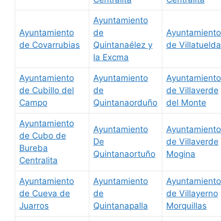
Ayuntamiento
Ayuntamiento
de
Ayuntamiento
de Covarrubias
Quintanaélez y
de Villatuelda
la Excma
Ayuntamiento
Ayuntamiento
Ayuntamiento
de Cubillo del
de
de Villaverde
Campo
Quintanaorduño
del Monte
Ayuntamiento
Ayuntamiento
Ayuntamiento
de Cubo de
De
de Villaverde
Bureba
Quintanaortuño
Mogina
Centralita
Ayuntamiento
Ayuntamiento
Ayuntamiento
de Cueva de
de
de Villayerno
Juarros
Quintanapalla
Morquillas