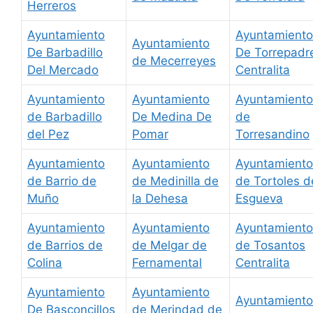
Herreros
Ayuntamiento
Ayuntamiento
Ayuntamiento
De Barbadillo
De Torrepadr
de Mecerreyes
Del Mercado
Centralita
Ayuntamiento
Ayuntamiento
Ayuntamiento
de Barbadillo
De Medina De
de
del Pez
Pomar
Torresandino
Ayuntamiento
Ayuntamiento
Ayuntamiento
de Barrio de
de Medinilla de
de Tortoles d
Muño
la Dehesa
Esgueva
Ayuntamiento
Ayuntamiento
Ayuntamiento
de Barrios de
de Melgar de
de Tosantos
Colina
Fernamental
Centralita
Ayuntamiento
Ayuntamiento
Ayuntamiento
De Basconcillos
de Merindad de