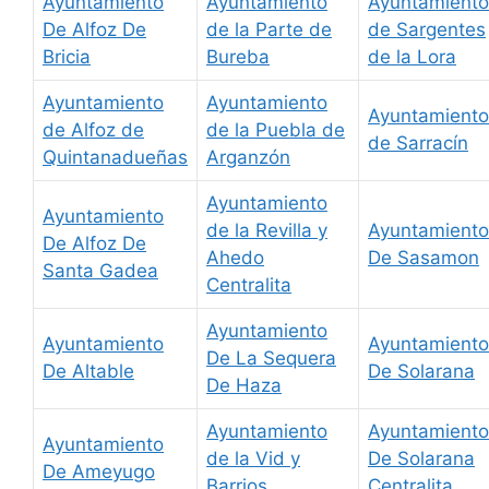
Ayuntamiento
Ayuntamiento
Ayuntamiento
De Alfoz De
de la Parte de
de Sargentes
Bricia
Bureba
de la Lora
Ayuntamiento
Ayuntamiento
Ayuntamiento
de Alfoz de
de la Puebla de
de Sarracín
Quintanadueñas
Arganzón
Ayuntamiento
Ayuntamiento
de la Revilla y
Ayuntamiento
De Alfoz De
Ahedo
De Sasamon
Santa Gadea
Centralita
Ayuntamiento
Ayuntamiento
Ayuntamiento
De La Sequera
De Altable
De Solarana
De Haza
Ayuntamiento
Ayuntamiento
Ayuntamiento
de la Vid y
De Solarana
De Ameyugo
Barrios
Centralita