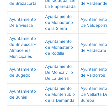
De Modubar De
de Brazacorta
de Valdeand
La Emparedada
Ayuntamiento
Ayuntamiento
Ayuntamiento
de Monasterio
De Briviesca
De Valdeporr
de la Sierra
Ayuntamiento
Ayuntamiento
de Briviesca -
Ayuntamiento
de Monasterio
Almacenes
de Valdezate
de Rodilla
Municipales
Ayuntamiento
Ayuntamiento
Ayuntamiento
De Moncalvillo
de Bugedo
de Valdorros
De La Sierra
Ayuntamiento
Ayuntamiento
Ayuntamiento
de Monterrubio
De Vallarta D
de Buniel
de la Demanda
Bureba