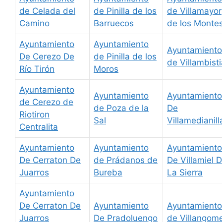
de Celada del
de Pinilla de los
de Villamayor
Camino
Barruecos
de los Monte
Ayuntamiento
Ayuntamiento
Ayuntamiento
De Cerezo De
de Pinilla de los
de Villambist
Río Tirón
Moros
Ayuntamiento
Ayuntamiento
Ayuntamiento
de Cerezo de
de Poza de la
De
Riotiron
Sal
Villamedianill
Centralita
Ayuntamiento
Ayuntamiento
Ayuntamiento
De Cerraton De
de Prádanos de
De Villamiel 
Juarros
Bureba
La Sierra
Ayuntamiento
De Cerraton De
Ayuntamiento
Ayuntamiento
Juarros
De Pradoluengo
de Villangom