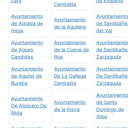
Lara
de Esgueva
Centralita
Ayuntamiento
Ayuntamiento
Ayuntamiento
de Adrada de
de Santibáñe
de la Aguilera
Haza
del Val
Ayuntamiento
Ayuntamiento
Ayuntamiento
de Aguas
de la Cueva de
de Santibañe
Candidas
Roa
Zarzaguda
Ayuntamiento
Ayuntamiento
Ayuntamiento
de Aguilar de
De La Gallega
De Santibañe
Bureba
Centralita
Zarzaguda
Ayuntamiento
Ayuntamiento
Ayuntamiento
de Santo
De Alcocero De
de la Horra
Domingo de
Mola
Silos