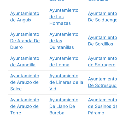
Ayuntamiento
Ayuntamiento
Ayuntamiento
de Las
de Anguix
De Soldueng
Hormazas
Ayuntamiento
Ayuntamiento
Ayuntamiento
De Aranda De
de las
De Sordillos
Duero
Quintanillas
Ayuntamiento
Ayuntamiento
Ayuntamiento
de Arandilla
de Lerma
de Sotragero
Ayuntamiento
Ayuntamiento
Ayuntamiento
de Arauzo de
de Linares de la
De Sotresgud
Salce
Vid
Ayuntamiento
Ayuntamiento
Ayuntamiento
de Arauzo de
De Llano De
de Susinos de
Torre
Bureba
Páramo