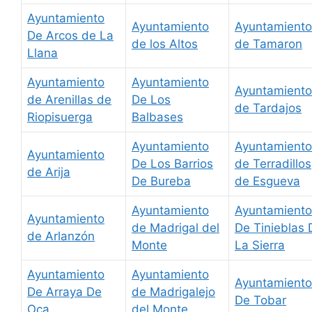
Ayuntamiento
Ayuntamiento
Ayuntamiento
De Arcos de La
de los Altos
de Tamaron
Llana
Ayuntamiento
Ayuntamiento
Ayuntamiento
de Arenillas de
De Los
de Tardajos
Riopisuerga
Balbases
Ayuntamiento
Ayuntamiento
Ayuntamiento
De Los Barrios
de Terradillos
de Arija
De Bureba
de Esgueva
Ayuntamiento
Ayuntamiento
Ayuntamiento
de Madrigal del
De Tinieblas 
de Arlanzón
Monte
La Sierra
Ayuntamiento
Ayuntamiento
Ayuntamiento
De Arraya De
de Madrigalejo
De Tobar
Oca
del Monte