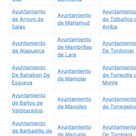
Ayuntamiento
Ayuntamiento
Ayuntamiento
de Arroyo de
de Tolbaños 
de Mahamud
Salas
Arriba
Ayuntamiento
Ayuntamiento
Ayuntamiento
de Mambrillas
de Atapuerca
De Tordomar
de Lara
Ayuntamiento
Ayuntamiento
Ayuntamiento
De Bahabon De
de Torrecilla 
de Mamolar
Esgueva
Monte
Ayuntamiento
Ayuntamiento
Ayuntamiento
de Baños de
de Manciles
de Torregalin
Valdearados
Ayuntamiento
Ayuntamiento
Ayuntamiento
de Barbadillo de
de Mazuela
De Torrelara