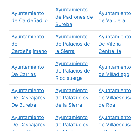
Ayuntamiento
Ayuntamiento
Ayuntamiento
de Padrones de
de Cardeñadijo
de Valujera
Bureba
Ayuntamiento
Ayuntamiento
Ayuntamiento
de
de Palacios de
De Vileña
Cardeñajimeno
la Sierra
Centralita
Ayuntamiento
Ayuntamiento
Ayuntamiento
de Palacios de
De Carrias
de Villadiego
Riopisuerga
Ayuntamiento
Ayuntamiento
Ayuntamiento
De Cascajares
de Palazuelos
de Villaescus
De Bureba
de la Sierra
de Roa
Ayuntamiento
Ayuntamiento
Ayuntamiento
De Cascajares
de Palazuelos
de Villaescus