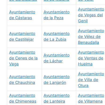
Ayuntamiento
Ayuntamiento
Ayuntamiento
de Vegas del
de Cástaras
de la Peza
Genil
Ayuntamiento
Ayuntamiento
Ayuntamiento
de Vélez de
de Castilléjar
de La Zubia
Benaudalla
Ayuntamiento
Ayuntamiento
Ayuntamiento
de Cenes de la
de Ventas de
de Láchar
Vega
Huelma
Ayuntamiento
Ayuntamiento
Ayuntamiento
de Villa de
de Chauchina
de Lanjarón
Otura
Ayuntamiento
Ayuntamiento
Ayuntamiento
de Chimeneas
de Lanteira
de Villamena