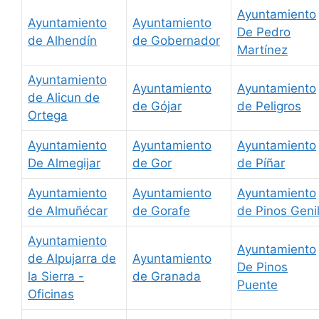
Ayuntamiento
Ayuntamiento
Ayuntamiento
De Pedro
de Alhendín
de Gobernador
Martínez
Ayuntamiento
Ayuntamiento
Ayuntamiento
de Alicun de
de Gójar
de Peligros
Ortega
Ayuntamiento
Ayuntamiento
Ayuntamiento
De Almegijar
de Gor
de Píñar
Ayuntamiento
Ayuntamiento
Ayuntamiento
de Almuñécar
de Gorafe
de Pinos Geni
Ayuntamiento
Ayuntamiento
de Alpujarra de
Ayuntamiento
De Pinos
la Sierra -
de Granada
Puente
Oficinas