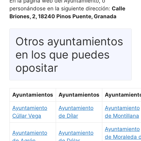
En la página web del Ayuntamiento, o
personándose en la siguiente dirección:
Calle
Briones, 2, 18240 Pinos Puente, Granada
Otros ayuntamientos
en los que puedes
opositar
Ayuntamientos
Ayuntamientos
Ayuntamient
Ayuntamiento
Ayuntamiento
Ayuntamiento
Cúllar Vega
de Dílar
de Montillana
Ayuntamiento
Ayuntamiento
Ayuntamiento
de Moraleda 
de Agrón
de Dólar