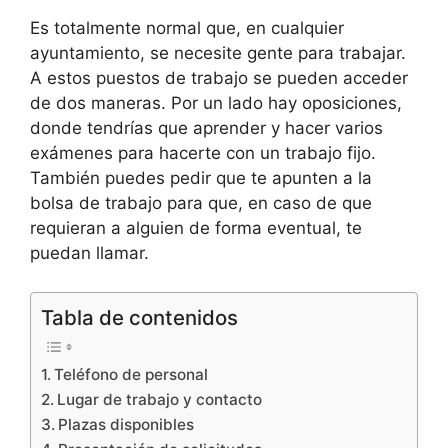
Es totalmente normal que, en cualquier
ayuntamiento, se necesite gente para trabajar.
A estos puestos de trabajo se pueden acceder
de dos maneras. Por un lado hay oposiciones,
donde tendrías que aprender y hacer varios
exámenes para hacerte con un trabajo fijo.
También puedes pedir que te apunten a la
bolsa de trabajo para que, en caso de que
requieran a alguien de forma eventual, te
puedan llamar.
Tabla de contenidos
Teléfono de personal
Lugar de trabajo y contacto
Plazas disponibles