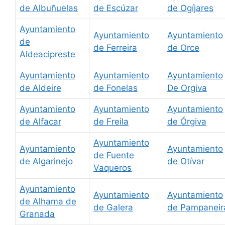
de Albuñuelas
de Escúzar
de Ogíjares
Ayuntamiento
Ayuntamiento
Ayuntamiento
de
de Ferreira
de Orce
Aldeacipreste
Ayuntamiento
Ayuntamiento
Ayuntamiento
de Aldeire
de Fonelas
De Orgiva
Ayuntamiento
Ayuntamiento
Ayuntamiento
de Alfacar
de Freila
de Órgiva
Ayuntamiento
Ayuntamiento
Ayuntamiento
de Fuente
de Algarinejo
de Otívar
Vaqueros
Ayuntamiento
Ayuntamiento
Ayuntamiento
de Alhama de
de Galera
de Pampaneir
Granada