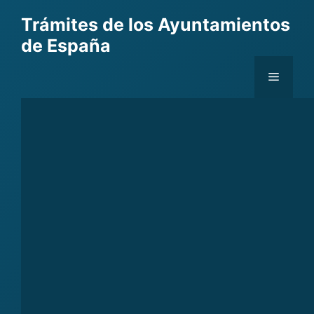
Skip
Trámites de los Ayuntamientos
to
de España
content
Menu