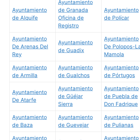
Ayuntamiento
Ayuntamiento
de Granada
Ayuntamiento
de Alquife
Oficina de
de Polícar
Registro
Ayuntamiento
Ayuntamiento
Ayuntamiento
De Arenas Del
De Polopos-L
de Guadix
Rey
Mamola
Ayuntamiento
Ayuntamiento
Ayuntamiento
de Armilla
de Gualchos
de Pórtugos
Ayuntamiento
Ayuntamiento
Ayuntamiento
de Güéjar
de Puebla de
De Atarfe
Sierra
Don Fadrique
Ayuntamiento
Ayuntamiento
Ayuntamiento
de Baza
de Guevejar
de Pulianas
Ayuntamiento
Ayuntamiento