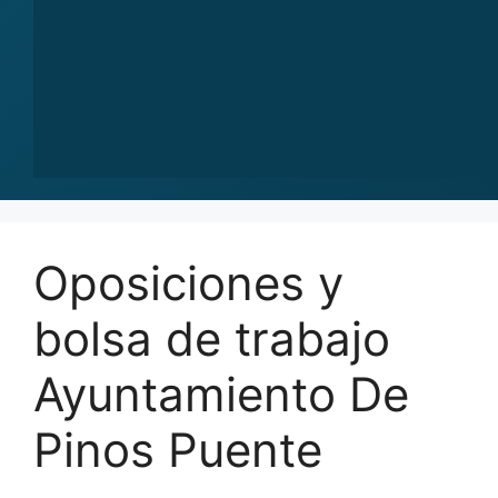
Oposiciones y
bolsa de trabajo
Ayuntamiento De
Pinos Puente