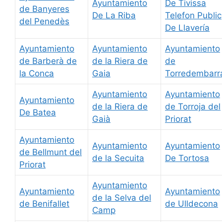
Ayuntamiento
De Tivissa
de Banyeres
De La Riba
Telefon Public
del Penedès
De Llavería
Ayuntamiento
Ayuntamiento
Ayuntamiento
de Barberà de
de la Riera de
de
la Conca
Gaia
Torredembarr
Ayuntamiento
Ayuntamiento
Ayuntamiento
de la Riera de
de Torroja del
De Batea
Gaià
Priorat
Ayuntamiento
Ayuntamiento
Ayuntamiento
de Bellmunt del
de la Secuita
De Tortosa
Priorat
Ayuntamiento
Ayuntamiento
Ayuntamiento
de la Selva del
de Benifallet
de Ulldecona
Camp