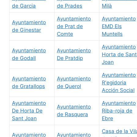
de Garcia
de Prades
Milà
Ayuntamiento
Ayuntamiento
Ayuntamiento
de Prat de
EMD Els
de Ginestar
Comte
Muntells
Ayuntamiento
Ayuntamiento
Ayuntamiento
Horta de Sant
de Godall
De Pratdip
Joan
Ayuntamiento
Ayuntamiento
Ayuntamiento
R'egidoria
de Gratallops
de Querol
Acción Social
Ayuntamiento
Ayuntamiento
Ayuntamiento
De Horta De
Riba-roja de
de Rasquera
Sant Joan
Ebre
Casa de la Vil
Ayuntamiento
Ayuntamiento