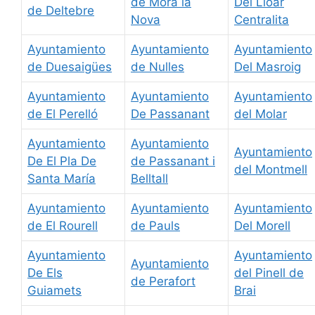
de Mora la
Del Lloar
de Deltebre
Nova
Centralita
Ayuntamiento
Ayuntamiento
Ayuntamiento
de Duesaigües
de Nulles
Del Masroig
Ayuntamiento
Ayuntamiento
Ayuntamiento
de El Perelló
De Passanant
del Molar
Ayuntamiento
Ayuntamiento
Ayuntamiento
De El Pla De
de Passanant i
del Montmell
Santa María
Belltall
Ayuntamiento
Ayuntamiento
Ayuntamiento
de El Rourell
de Pauls
Del Morell
Ayuntamiento
Ayuntamiento
Ayuntamiento
De Els
del Pinell de
de Perafort
Guiamets
Brai