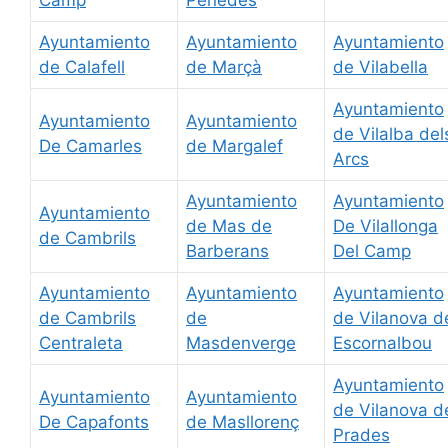
Camp
Penedès
Ayuntamiento
Ayuntamiento
Ayuntamiento
de Calafell
de Marçà
de Vilabella
Ayuntamiento
Ayuntamiento
Ayuntamiento
de Vilalba del
De Camarles
de Margalef
Arcs
Ayuntamiento
Ayuntamiento
Ayuntamiento
de Mas de
De Vilallonga
de Cambrils
Barberans
Del Camp
Ayuntamiento
Ayuntamiento
Ayuntamiento
de Cambrils
de
de Vilanova d
Centraleta
Masdenverge
Escornalbou
Ayuntamiento
Ayuntamiento
Ayuntamiento
de Vilanova d
De Capafonts
de Masllorenç
Prades