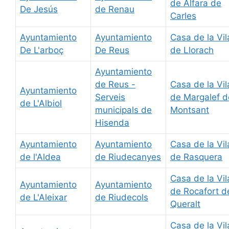
de Alfara de
De Jesús
de Renau
Carles
Ayuntamiento
Ayuntamiento
Casa de la Vil
De L'arboç
De Reus
de Llorach
Ayuntamiento
de Reus -
Casa de la Vil
Ayuntamiento
Serveis
de Margalef d
de L'Albiol
municipals de
Montsant
Hisenda
Ayuntamiento
Ayuntamiento
Casa de la Vil
de l'Aldea
de Riudecanyes
de Rasquera
Casa de la Vil
Ayuntamiento
Ayuntamiento
de Rocafort d
de L'Aleixar
de Riudecols
Queralt
Casa de la Vil