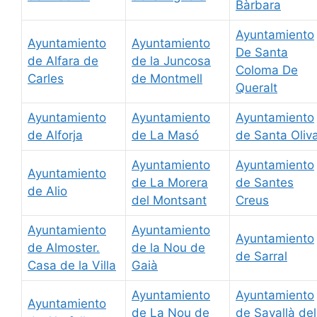
Bàrbara
Ayuntamiento
Ayuntamiento
Ayuntamiento
De Santa
de Alfara de
de la Juncosa
Coloma De
Carles
de Montmell
Queralt
Ayuntamiento
Ayuntamiento
Ayuntamiento
de Alforja
de La Masó
de Santa Oliv
Ayuntamiento
Ayuntamiento
Ayuntamiento
de La Morera
de Santes
de Alio
del Montsant
Creus
Ayuntamiento
Ayuntamiento
Ayuntamiento
de Almoster.
de la Nou de
de Sarral
Casa de la Villa
Gaià
Ayuntamiento
Ayuntamiento
Ayuntamiento
de La Nou de
de Savallà del