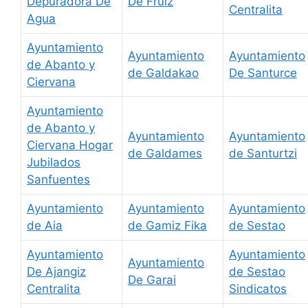
Depuradora De
De Fruiz
Centralita
Agua
Ayuntamiento
Ayuntamiento
Ayuntamiento
de Abanto y
de Galdakao
De Santurce
Ciervana
Ayuntamiento
de Abanto y
Ayuntamiento
Ayuntamiento
Ciervana Hogar
de Galdames
de Santurtzi
Jubilados
Sanfuentes
Ayuntamiento
Ayuntamiento
Ayuntamiento
de Aia
de Gamiz Fika
de Sestao
Ayuntamiento
Ayuntamiento
Ayuntamiento
De Ajangiz
de Sestao
De Garai
Centralita
Sindicatos