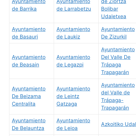
Ayuntamiento
Ayuntamiento
de Ziortza
de Barrika
de Larrabetzu
Bolibar
Udaletxea
Ayuntamiento
Ayuntamiento
Ayuntamiento
de Basauri
de Laukiz
De Zizurkil
Ayuntamiento
Ayuntamiento
Ayuntamiento
Del Valle De
de Beasain
de Legazpi
Trápaga
Trapagarán
Ayuntamiento
Ayuntamiento
Ayuntamiento
del Valle de
De Beizama
de Leintz
Trápaga-
Centralita
Gatzaga
Trapagarán
Ayuntamiento
Ayuntamiento
Azkoitiko Uda
De Belauntza
de Leioa