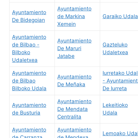
Ayuntamiento
Ayuntamiento
de Markina
Garaiko Udala
De Bidegoian
Xemein
Ayuntamiento
Ayuntamiento
de Bilbao -
Gazteluko
De Maruri
Bilboko
Udaletxea
Jatabe
Udaletxea
Ayuntamiento
Iurretako Uda
Ayuntamiento
de Bilbao
- Ayuntamien
De Meñaka
Bilboko Udala
De Iurreta
Ayuntamiento
Ayuntamiento
Lekeitioko
De Mendata
de Busturia
Udala
Centralita
Ayuntamiento
Ayuntamiento
Lemoako Uda
de Carranza
de Mendexa