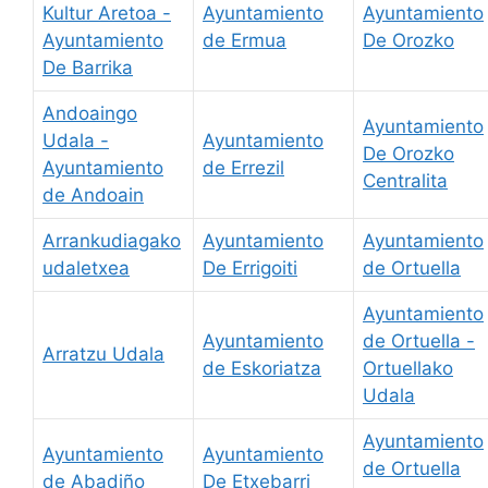
Kultur Aretoa -
Ayuntamiento
Ayuntamiento
Ayuntamiento
de Ermua
De Orozko
De Barrika
Andoaingo
Ayuntamiento
Udala -
Ayuntamiento
De Orozko
Ayuntamiento
de Errezil
Centralita
de Andoain
Arrankudiagako
Ayuntamiento
Ayuntamiento
udaletxea
De Errigoiti
de Ortuella
Ayuntamiento
Ayuntamiento
de Ortuella -
Arratzu Udala
de Eskoriatza
Ortuellako
Udala
Ayuntamiento
Ayuntamiento
Ayuntamiento
de Ortuella
de Abadiño
De Etxebarri