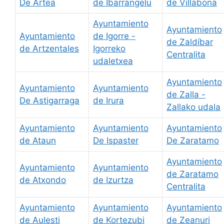
De Artea
de Ibarrangelu
de Villabona
Ayuntamiento
Ayuntamiento
Ayuntamiento
de Igorre -
de Zaldíbar
de Artzentales
Igorreko
Centralita
udaletxea
Ayuntamiento
Ayuntamiento
Ayuntamiento
de Zalla -
De Astigarraga
de Irura
Zallako udala
Ayuntamiento
Ayuntamiento
Ayuntamiento
de Ataun
De Ispaster
De Zaratamo
Ayuntamiento
Ayuntamiento
Ayuntamiento
de Zaratamo
de Atxondo
de Izurtza
Centralita
Ayuntamiento
Ayuntamiento
Ayuntamiento
de Aulesti
de Kortezubi
de Zeanuri