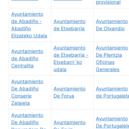
provisional
Ayuntamiento
de Abadiño -
Ayuntamiento
Ayuntamiento
Abadiño
de Etxebarría
De Otxandio
Elizateko Udala
Ayuntamiento
Ayuntamiento
Ayuntamiento
de Etxebarria -
De Plentzia
de Abadiño
Etxebarri´ko
Oficinas
Centralita
udala
Generales
Ayuntamiento
De Abadiño
Ayuntamiento
Ayuntamiento
Conserje
De Forua
de Portugalet
Zelaieta
Ayuntamiento
Ayuntamiento
De Abadiño
Ayuntamiento
De Portugalet