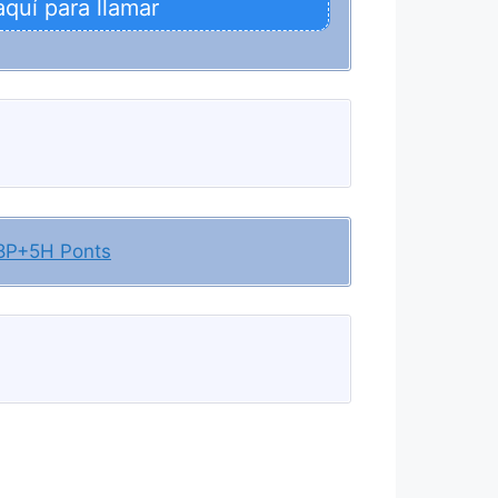
aquí para llamar
P+5H Ponts