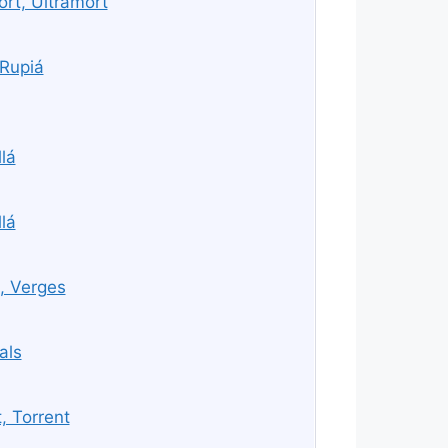
rt, Ultramort
 Rupiá
lá
lá
, Verges
als
, Torrent