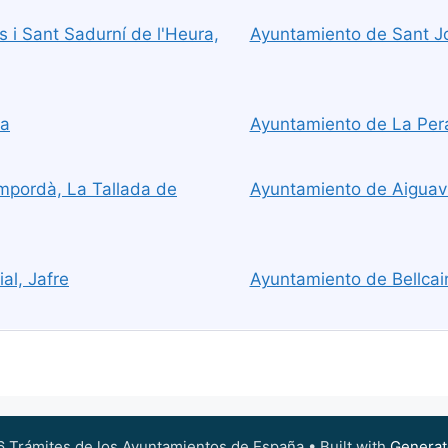
s i Sant Sadurní de l'Heura,
Ayuntamiento de Sant Jo
ra
Ayuntamiento de La Pera
mpordà, La Tallada de
Ayuntamiento de Aiguav
al, Jafre
Ayuntamiento de Bellcai
 Trámites de los Ayuntamientos de España
• Built with
Generat