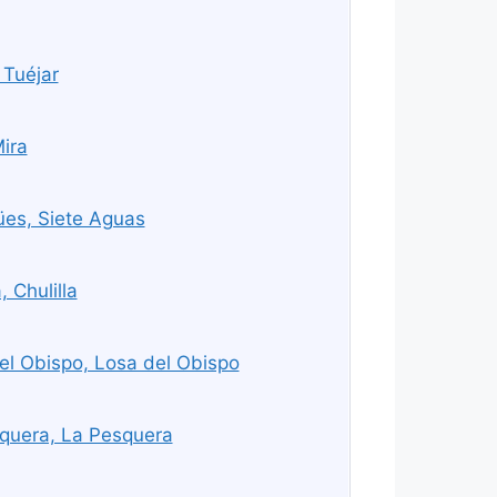
 Tuéjar
ira
ües, Siete Aguas
 Chulilla
l Obispo, Losa del Obispo
quera, La Pesquera