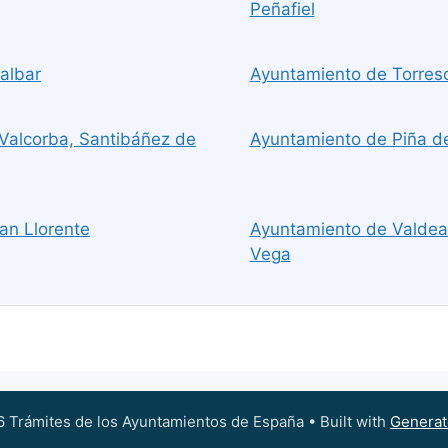
Peñafiel
albar
Ayuntamiento de Torresc
Valcorba, Santibáñez de
Ayuntamiento de Piña d
an Llorente
Ayuntamiento de Valdear
Vega
 Trámites de los Ayuntamientos de España
• Built with
Generat