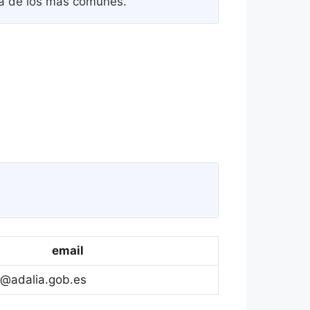
sta de los más comunes.
email
@adalia.gob.es