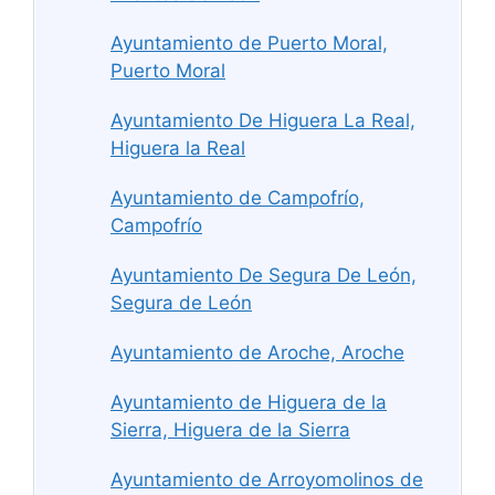
Ayuntamiento de Puerto Moral,
Puerto Moral
Ayuntamiento De Higuera La Real,
Higuera la Real
Ayuntamiento de Campofrío,
Campofrío
Ayuntamiento De Segura De León,
Segura de León
Ayuntamiento de Aroche, Aroche
Ayuntamiento de Higuera de la
Sierra, Higuera de la Sierra
Ayuntamiento de Arroyomolinos de