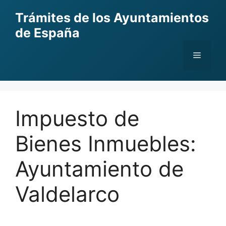
Skip
Trámites de los Ayuntamientos
to
de España
content
Menu
Impuesto de
Bienes Inmuebles:
Ayuntamiento de
Valdelarco