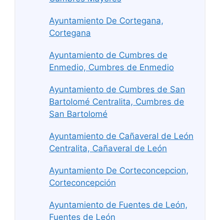
Ayuntamiento De Cortegana,
Cortegana
Ayuntamiento de Cumbres de
Enmedio, Cumbres de Enmedio
Ayuntamiento de Cumbres de San
Bartolomé Centralita, Cumbres de
San Bartolomé
Ayuntamiento de Cañaveral de León
Centralita, Cañaveral de León
Ayuntamiento De Corteconcepcion,
Corteconcepción
Ayuntamiento de Fuentes de León,
Fuentes de León