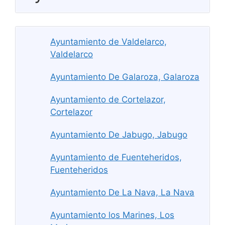
Ayuntamiento de Valdelarco,
Valdelarco
Ayuntamiento De Galaroza, Galaroza
Ayuntamiento de Cortelazor,
Cortelazor
Ayuntamiento De Jabugo, Jabugo
Ayuntamiento de Fuenteheridos,
Fuenteheridos
Ayuntamiento De La Nava, La Nava
Ayuntamiento los Marines, Los