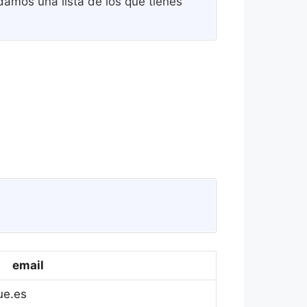
damos una lista de los que tienes
email
ue.es