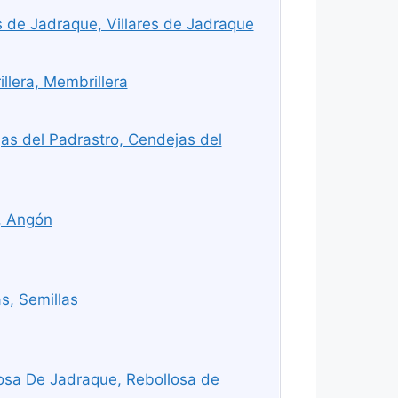
s de Jadraque, Villares de Jadraque
lera, Membrillera
s del Padrastro, Cendejas del
, Angón
s, Semillas
osa De Jadraque, Rebollosa de