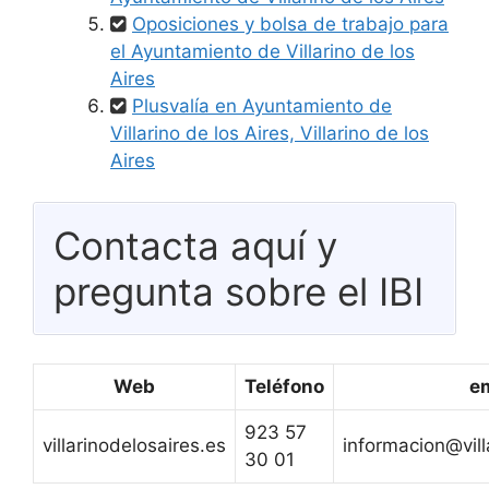
Oposiciones y bolsa de trabajo para
el Ayuntamiento de Villarino de los
Aires
Plusvalía en Ayuntamiento de
Villarino de los Aires, Villarino de los
Aires
Contacta aquí y
pregunta sobre el IBI
Web
Teléfono
e
923 57
villarinodelosaires.es
informacion@vill
30 01