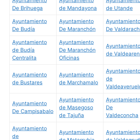
Ayuntamiento
Ayuntamiento
Ayuntamient
De Brihuega
de Mandayona
de Utande
Ayuntamiento
Ayuntamiento
Ayuntamient
De Budía
De Maranchón
De Valdarach
Ayuntamiento
Ayuntamiento
Ayuntamient
de Budía
De Maranchón
de Valdearen
Centralita
Oficinas
Ayuntamient
Ayuntamiento
Ayuntamiento
de
de Bustares
de Marchamalo
Valdeaveruel
Ayuntamiento
Ayuntamient
Ayuntamiento
de Masegoso
De
De Campisabalo
de Tajuña
Valdeconcha
Ayuntamiento
Ayuntamiento
Ayuntamient
de
de Matarrubia
de Valdegru