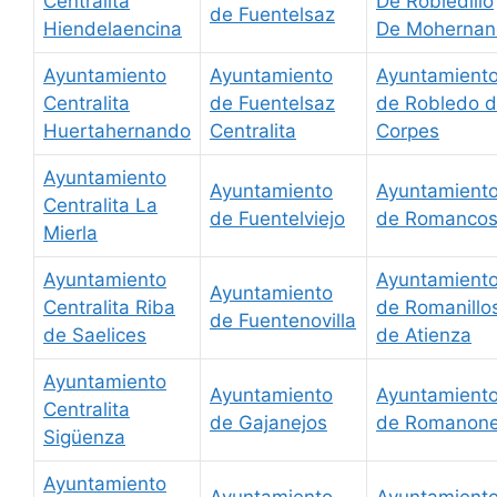
Centralita
De Robledillo
de Fuentelsaz
Hiendelaencina
De Moherna
Ayuntamiento
Ayuntamiento
Ayuntamient
Centralita
de Fuentelsaz
de Robledo 
Huertahernando
Centralita
Corpes
Ayuntamiento
Ayuntamiento
Ayuntamient
Centralita La
de Fuentelviejo
de Romanco
Mierla
Ayuntamiento
Ayuntamient
Ayuntamiento
Centralita Riba
de Romanillo
de Fuentenovilla
de Saelices
de Atienza
Ayuntamiento
Ayuntamiento
Ayuntamient
Centralita
de Gajanejos
de Romanon
Sigüenza
Ayuntamiento
Ayuntamiento
Ayuntamient