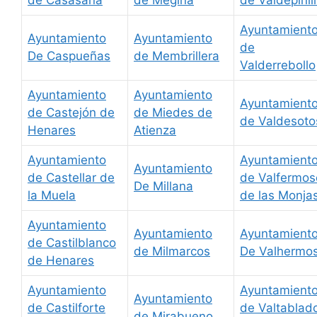
Ayuntamient
Ayuntamiento
Ayuntamiento
de
De Caspueñas
de Membrillera
Valderrebollo
Ayuntamiento
Ayuntamiento
Ayuntamient
de Castejón de
de Miedes de
de Valdesoto
Henares
Atienza
Ayuntamiento
Ayuntamient
Ayuntamiento
de Castellar de
de Valfermos
De Millana
la Muela
de las Monja
Ayuntamiento
Ayuntamiento
Ayuntamient
de Castilblanco
de Milmarcos
De Valhermo
de Henares
Ayuntamiento
Ayuntamient
Ayuntamiento
de Castilforte
de Valtablad
de Mirabueno