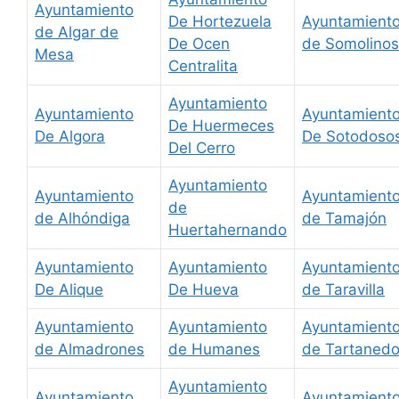
Ayuntamiento
De Hortezuela
Ayuntamient
de Algar de
De Ocen
de Somolinos
Mesa
Centralita
Ayuntamiento
Ayuntamiento
Ayuntamient
De Huermeces
De Algora
De Sotodoso
Del Cerro
Ayuntamiento
Ayuntamiento
Ayuntamient
de
de Alhóndiga
de Tamajón
Huertahernando
Ayuntamiento
Ayuntamiento
Ayuntamient
De Alique
De Hueva
de Taravilla
Ayuntamiento
Ayuntamiento
Ayuntamient
de Almadrones
de Humanes
de Tartaned
Ayuntamiento
Ayuntamiento
Ayuntamient