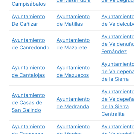
Campisábalos
Ayuntamiento
Ayuntamiento
Ayuntamient
De Cañizar
de Matillas
de Valdelcub
Ayuntamient
Ayuntamiento
Ayuntamiento
de Valdenuñ
de Canredondo
de Mazarete
Fernández
Ayuntamient
Ayuntamiento
Ayuntamiento
de Valdepeñ
de Cantalojas
de Mazuecos
de la Sierra
Ayuntamient
Ayuntamiento
Ayuntamiento
de Valdepeñ
de Casas de
de Medranda
de la Sierra
San Galindo
Centralita
Ayuntamiento
Ayuntamiento
Ayuntamient
de Casasana
de Megina
de Valdepinil