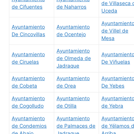
de Villaseca 
de Cifuentes
de Naharros
Uceda
Ayuntamient
Ayuntamiento
Ayuntamiento
de Villel de
De Cincovillas
de Ocentejo
Mesa
Ayuntamiento
Ayuntamiento
Ayuntamient
de Olmeda de
de Ciruelas
De Viñuelas
Jadraque
Ayuntamiento
Ayuntamiento
Ayuntamient
de Cobeta
de Orea
De Yebes
Ayuntamiento
Ayuntamiento
Ayuntamient
de Cogolludo
de Otilla
de Yebra
Ayuntamiento
Ayuntamiento
Ayuntamient
de Condemios
de Palmaces de
de Yélamos 
de Abajo
Jadraque
Arriba