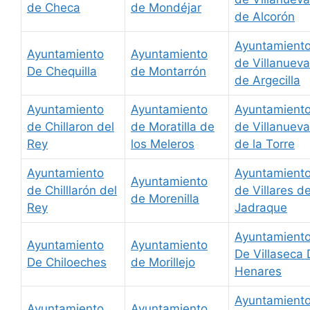
de Checa
de Mondéjar
de Alcorón
Ayuntamient
Ayuntamiento
Ayuntamiento
de Villanueva
De Chequilla
de Montarrón
de Argecilla
Ayuntamiento
Ayuntamiento
Ayuntamient
de Chillaron del
de Moratilla de
de Villanueva
Rey
los Meleros
de la Torre
Ayuntamiento
Ayuntamient
Ayuntamiento
de Chilllarón del
de Villares d
de Morenilla
Rey
Jadraque
Ayuntamient
Ayuntamiento
Ayuntamiento
De Villaseca
De Chiloeches
de Morillejo
Henares
Ayuntamient
Ayuntamiento
Ayuntamiento