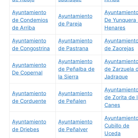
Ayuntamiento
Ayuntamient
Ayuntamiento
de Condemios
De Yunquera
de Pareja
de Arriba
Henares
Ayuntamiento
Ayuntamiento
Ayuntamient
de Congostrina
de Pastrana
de Zaorejas
Ayuntamiento
Ayuntamient
Ayuntamiento
de Peñalba de
de Zarzuela 
De Copernal
la Sierra
Jadraque
Ayuntamient
Ayuntamiento
Ayuntamiento
de Zorita de 
de Corduente
de Peñalen
Canes
Ayuntamiento
Ayuntamiento
Ayuntamiento
Cubillo de
de Driebes
de Peñalver
Uceda