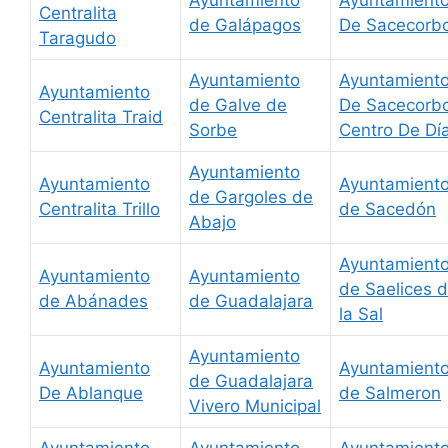
Centralita
de Galápagos
De Sacecorb
Taragudo
Ayuntamiento
Ayuntamient
Ayuntamiento
de Galve de
De Sacecorb
Centralita Traid
Sorbe
Centro De Dí
Ayuntamiento
Ayuntamiento
Ayuntamient
de Gargoles de
Centralita Trillo
de Sacedón
Abajo
Ayuntamient
Ayuntamiento
Ayuntamiento
de Saelices 
de Abánades
de Guadalajara
la Sal
Ayuntamiento
Ayuntamiento
Ayuntamient
de Guadalajara
De Ablanque
de Salmeron
Vivero Municipal
Ayuntamiento
Ayuntamiento
Ayuntamient