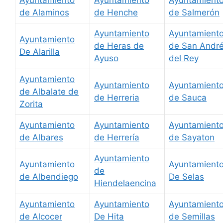
de Alaminos
de Henche
de Salmerón
Ayuntamiento
Ayuntamient
Ayuntamiento
de Heras de
de San Andr
De Alarilla
Ayuso
del Rey
Ayuntamiento
Ayuntamiento
Ayuntamient
de Albalate de
de Herreria
de Sauca
Zorita
Ayuntamiento
Ayuntamiento
Ayuntamient
de Albares
de Herrería
de Sayaton
Ayuntamiento
Ayuntamiento
Ayuntamient
de
de Albendiego
De Selas
Hiendelaencina
Ayuntamiento
Ayuntamiento
Ayuntamient
de Alcocer
De Hita
de Semillas