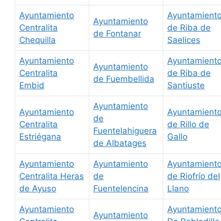
Ayuntamiento
Ayuntamient
Ayuntamiento
Centralita
de Riba de
de Fontanar
Chequilla
Saelices
Ayuntamiento
Ayuntamient
Ayuntamiento
Centralita
de Riba de
de Fuembellida
Embid
Santiuste
Ayuntamiento
Ayuntamiento
Ayuntamient
de
Centralita
de Rillo de
Fuentelahiguera
Estriégana
Gallo
de Albatages
Ayuntamiento
Ayuntamiento
Ayuntamient
Centralita Heras
de
de Riofrío del
de Ayuso
Fuentelencina
Llano
Ayuntamiento
Ayuntamient
Ayuntamiento