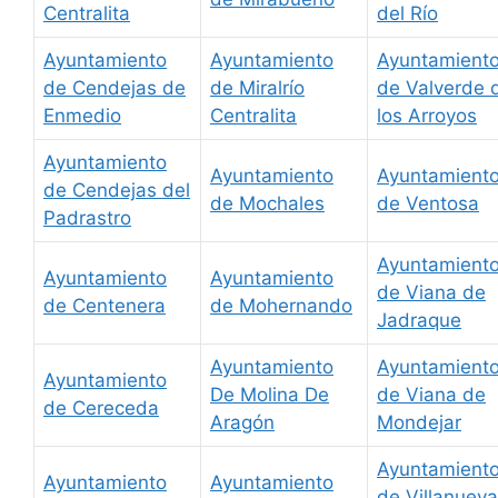
Centralita
del Río
Ayuntamiento
Ayuntamiento
Ayuntamient
de Cendejas de
de Miralrío
de Valverde 
Enmedio
Centralita
los Arroyos
Ayuntamiento
Ayuntamiento
Ayuntamient
de Cendejas del
de Mochales
de Ventosa
Padrastro
Ayuntamient
Ayuntamiento
Ayuntamiento
de Viana de
de Centenera
de Mohernando
Jadraque
Ayuntamiento
Ayuntamient
Ayuntamiento
De Molina De
de Viana de
de Cereceda
Aragón
Mondejar
Ayuntamient
Ayuntamiento
Ayuntamiento
de Villanueva