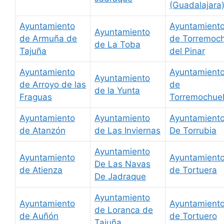
(Guadalajara
Ayuntamiento
Ayuntamient
Ayuntamiento
de Armuña de
de Torremoc
de La Toba
Tajuña
del Pinar
Ayuntamiento
Ayuntamient
Ayuntamiento
de Arroyo de las
de
de la Yunta
Fraguas
Torremochue
Ayuntamiento
Ayuntamiento
Ayuntamient
de Atanzón
de Las Inviernas
De Torrubia
Ayuntamiento
Ayuntamiento
Ayuntamient
De Las Navas
de Atienza
de Tortuera
De Jadraque
Ayuntamiento
Ayuntamiento
Ayuntamient
de Loranca de
de Auñón
de Tortuero
Tajuña