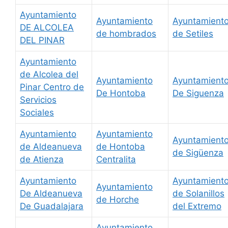
Ayuntamiento
Ayuntamiento
Ayuntamient
DE ALCOLEA
de hombrados
de Setiles
DEL PINAR
Ayuntamiento
de Alcolea del
Ayuntamiento
Ayuntamient
Pinar Centro de
De Hontoba
De Siguenza
Servicios
Sociales
Ayuntamiento
Ayuntamiento
Ayuntamient
de Aldeanueva
de Hontoba
de Sigüenza
de Atienza
Centralita
Ayuntamiento
Ayuntamient
Ayuntamiento
De Aldeanueva
de Solanillos
de Horche
De Guadalajara
del Extremo
Ayuntamiento