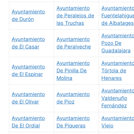
Ayuntamiento
Ayuntamient
Ayuntamiento
de Peralejos de
Fuentelahigu
de Durón
las Truchas
de Albatages
Ayuntamient
Ayuntamiento
Ayuntamiento
Pozo De
de El Casar
de Peralveche
Guadalajara
Ayuntamiento
Ayuntamient
Ayuntamiento
De Pinilla De
Tórtola de
de El Espinar
Molina
Henares
Ayuntamient
Ayuntamiento
Ayuntamiento
Valdenuño
de El Olivar
de Pioz
Fernández
Ayuntamiento
Ayuntamiento
Ayuntamient
De El Ordial
De Piqueras
Viejo