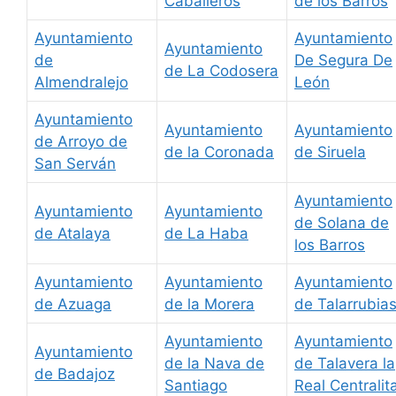
Caballeros
de los Barros
Ayuntamiento
Ayuntamiento
Ayuntamiento
de
De Segura De
de La Codosera
Almendralejo
León
Ayuntamiento
Ayuntamiento
Ayuntamiento
de Arroyo de
de la Coronada
de Siruela
San Serván
Ayuntamiento
Ayuntamiento
Ayuntamiento
de Solana de
de Atalaya
de La Haba
los Barros
Ayuntamiento
Ayuntamiento
Ayuntamiento
de Azuaga
de la Morera
de Talarrubia
Ayuntamiento
Ayuntamiento
Ayuntamiento
de la Nava de
de Talavera la
de Badajoz
Santiago
Real Centralit