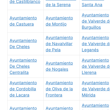
de Castilblanco
de la Serena
Santa Ana
Ayuntamiento
Ayuntamiento
Ayuntamiento
de Valverde d
de Castuera
de Montijo
Burguillos
Ayuntamiento
Ayuntamiento
Ayuntamiento
de Navalvillar
de Valverde d
De Cheles
de Pela
Leganés
Ayuntamiento
Ayuntamiento
Ayuntamiento
De Cheles
de Valverde d
de Nogales
Centralita
Llerena
Ayuntamiento
Ayuntamiento
Ayuntamiento
de Cordobilla
de Oliva de la
de Valverde d
de Lacara
Frontera
Mérida
Ayuntamiento
Ayuntamiento
Ayuntamiento