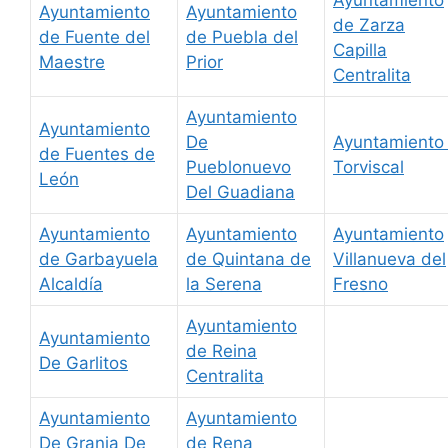
Ayuntamiento
Ayuntamiento
de Zarza
de Fuente del
de Puebla del
Capilla
Maestre
Prior
Centralita
Ayuntamiento
Ayuntamiento
De
Ayuntamiento 
de Fuentes de
Pueblonuevo
Torviscal
León
Del Guadiana
Ayuntamiento
Ayuntamiento
Ayuntamiento
de Garbayuela
de Quintana de
Villanueva del
Alcaldía
la Serena
Fresno
Ayuntamiento
Ayuntamiento
de Reina
De Garlitos
Centralita
Ayuntamiento
Ayuntamiento
De Granja De
de Rena