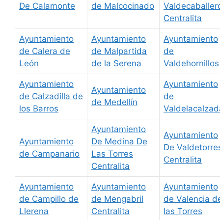
De Calamonte
de Malcocinado
Valdecaballer
Centralita
Ayuntamiento
Ayuntamiento
Ayuntamiento
de Calera de
de Malpartida
de
León
de la Serena
Valdehornillos
Ayuntamiento
Ayuntamiento
Ayuntamiento
de Calzadilla de
de
de Medellín
los Barros
Valdelacalzad
Ayuntamiento
Ayuntamiento
Ayuntamiento
De Medina De
De Valdetorre
de Campanario
Las Torres
Centralita
Centralita
Ayuntamiento
Ayuntamiento
Ayuntamiento
de Campillo de
de Mengabril
de Valencia d
Llerena
Centralita
las Torres