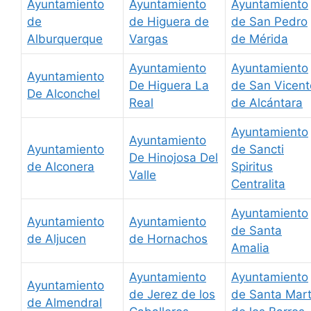
Ayuntamiento
Ayuntamiento
Ayuntamiento
de
de Higuera de
de San Pedro
Alburquerque
Vargas
de Mérida
Ayuntamiento
Ayuntamiento
Ayuntamiento
De Higuera La
de San Vicent
De Alconchel
Real
de Alcántara
Ayuntamiento
Ayuntamiento
Ayuntamiento
de Sancti
De Hinojosa Del
de Alconera
Spiritus
Valle
Centralita
Ayuntamiento
Ayuntamiento
Ayuntamiento
de Santa
de Aljucen
de Hornachos
Amalia
Ayuntamiento
Ayuntamiento
Ayuntamiento
de Jerez de los
de Santa Mar
de Almendral