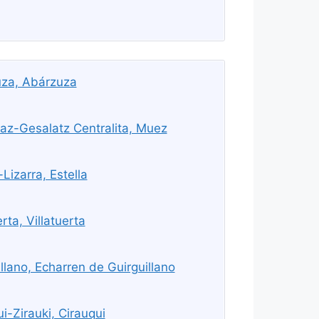
za, Abárzuza
az-Gesalatz Centralita, Muez
Lizarra, Estella
rta, Villatuerta
lano, Echarren de Guirguillano
-Zirauki, Cirauqui