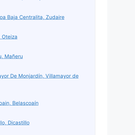
 Baja Centralita, Zudaire
 Oteiza
u, Mañeru
yor De Monjardín, Villamayor de
ain, Belascoaín
o, Dicastillo