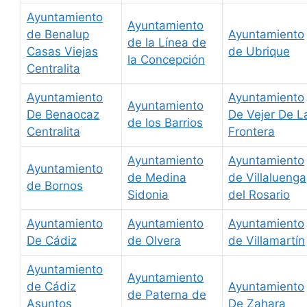
Ayuntamiento
Ayuntamiento
de Benalup
Ayuntamiento
de la Línea de
Casas Viejas
de Ubrique
la Concepción
Centralita
Ayuntamiento
Ayuntamiento
Ayuntamiento
De Benaocaz
De Vejer De L
de los Barrios
Centralita
Frontera
Ayuntamiento
Ayuntamiento
Ayuntamiento
de Medina
de Villaluenga
de Bornos
Sidonia
del Rosario
Ayuntamiento
Ayuntamiento
Ayuntamiento
De Cádiz
de Olvera
de Villamartín
Ayuntamiento
Ayuntamiento
de Cádiz
Ayuntamiento
de Paterna de
Asuntos
De Zahara