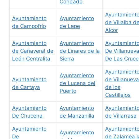
Condado
Ayuntamient
Ayuntamiento
Ayuntamiento
de Villalba de
de Campofrío
de Lepe
Alcor
Ayuntamiento
Ayuntamiento
Ayuntamient
de Cañaveral de
de Linares de la
De Villanuev
León Centralita
Sierra
De Las Cruce
Ayuntamient
Ayuntamiento
Ayuntamiento
de Villanueva
de Lucena del
de Cartaya
de los
Puerto
Castillejos
Ayuntamiento
Ayuntamiento
Ayuntamient
De Chucena
de Manzanilla
de Villarrasa
Ayuntamiento
Ayuntamient
Ayuntamiento
De
de Zalamea l