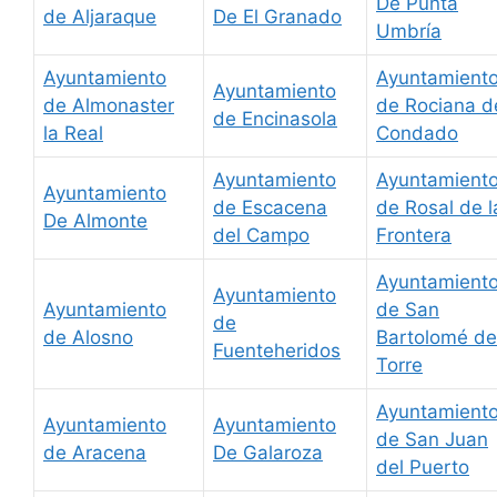
De Punta
de Aljaraque
De El Granado
Umbría
Ayuntamiento
Ayuntamient
Ayuntamiento
de Almonaster
de Rociana d
de Encinasola
la Real
Condado
Ayuntamiento
Ayuntamient
Ayuntamiento
de Escacena
de Rosal de l
De Almonte
del Campo
Frontera
Ayuntamient
Ayuntamiento
Ayuntamiento
de San
de
de Alosno
Bartolomé de
Fuenteheridos
Torre
Ayuntamient
Ayuntamiento
Ayuntamiento
de San Juan
de Aracena
De Galaroza
del Puerto