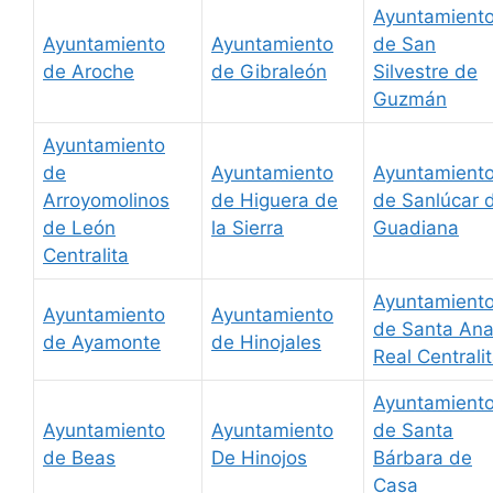
Ayuntamient
Ayuntamiento
Ayuntamiento
de San
de Aroche
de Gibraleón
Silvestre de
Guzmán
Ayuntamiento
de
Ayuntamiento
Ayuntamient
Arroyomolinos
de Higuera de
de Sanlúcar 
de León
la Sierra
Guadiana
Centralita
Ayuntamient
Ayuntamiento
Ayuntamiento
de Santa Ana
de Ayamonte
de Hinojales
Real Centrali
Ayuntamient
Ayuntamiento
Ayuntamiento
de Santa
de Beas
De Hinojos
Bárbara de
Casa