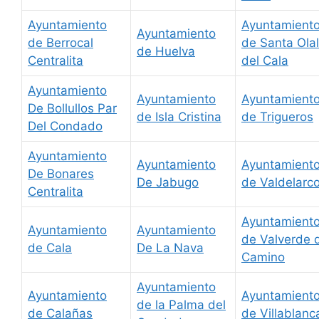
Ayuntamiento
Ayuntamient
Ayuntamiento
de Berrocal
de Santa Olal
de Huelva
Centralita
del Cala
Ayuntamiento
Ayuntamiento
Ayuntamient
De Bollullos Par
de Isla Cristina
de Trigueros
Del Condado
Ayuntamiento
Ayuntamiento
Ayuntamient
De Bonares
De Jabugo
de Valdelarc
Centralita
Ayuntamient
Ayuntamiento
Ayuntamiento
de Valverde 
de Cala
De La Nava
Camino
Ayuntamiento
Ayuntamiento
Ayuntamient
de la Palma del
de Calañas
de Villablanc