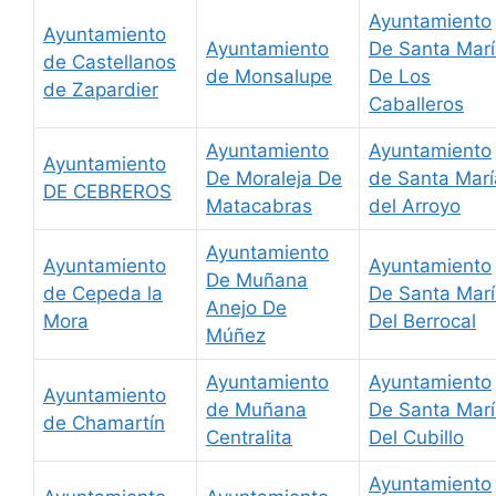
Ayuntamiento
Ayuntamiento
Ayuntamiento
De Santa Mar
de Castellanos
de Monsalupe
De Los
de Zapardier
Caballeros
Ayuntamiento
Ayuntamiento
Ayuntamiento
De Moraleja De
de Santa Marí
DE CEBREROS
Matacabras
del Arroyo
Ayuntamiento
Ayuntamiento
Ayuntamiento
De Muñana
de Cepeda la
De Santa Mar
Anejo De
Mora
Del Berrocal
Múñez
Ayuntamiento
Ayuntamiento
Ayuntamiento
de Muñana
De Santa Mar
de Chamartín
Centralita
Del Cubillo
Ayuntamiento