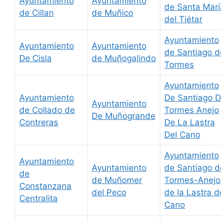
Ayuntamiento
Ayuntamiento
de Santa Marí
de Cillan
de Muñico
del Tiétar
Ayuntamiento
Ayuntamiento
Ayuntamiento
de Santiago d
De Cisla
de Muñogalindo
Tormes
Ayuntamiento
Ayuntamiento
De Santiago 
Ayuntamiento
de Collado de
Tormes Anejo
De Muñogrande
Contreras
De La Lastra
Del Cano
Ayuntamiento
Ayuntamiento
Ayuntamiento
de Santiago d
de
de Muñomer
Tormes-Anejo
Constanzana
del Peco
de la Lastra d
Centralita
Cano