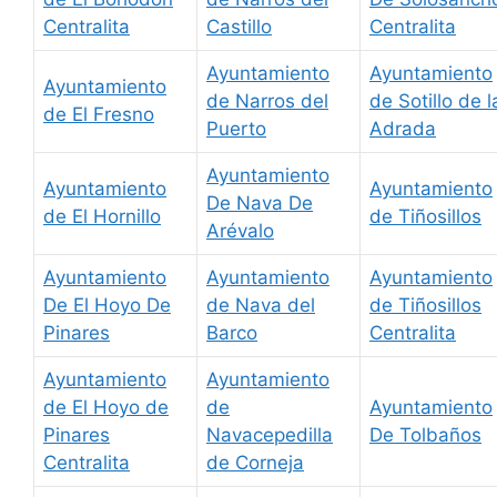
Centralita
Castillo
Centralita
Ayuntamiento
Ayuntamiento
Ayuntamiento
de Narros del
de Sotillo de l
de El Fresno
Puerto
Adrada
Ayuntamiento
Ayuntamiento
Ayuntamiento
De Nava De
de El Hornillo
de Tiñosillos
Arévalo
Ayuntamiento
Ayuntamiento
Ayuntamiento
De El Hoyo De
de Nava del
de Tiñosillos
Pinares
Barco
Centralita
Ayuntamiento
Ayuntamiento
de El Hoyo de
de
Ayuntamiento
Pinares
Navacepedilla
De Tolbaños
Centralita
de Corneja