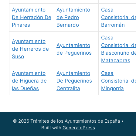
Ayuntamiento
Ayuntamiento
Casa
De Herradón De
de Pedro
Consistorial d
Pinares
Bernardo
Barromán
Casa
Ayuntamiento
Ayuntamiento
Consistorial d
de Herreros de
de Peguerinos
Blasconuño d
Suso
Matacabras
Ayuntamiento
Ayuntamiento
Casa
de Higuera de
De Peguerinos
Consistorial d
las Dueñas
Centralita
Mingorría
© 2026 Trámites de los Ayuntamientos de España
•
Built with
GeneratePress