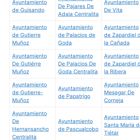
Ayuntamiento
Ayuntamiento
De Pajares De
de Guisando
De Vita
Adaja Centralita
Ayuntamiento
Ayuntamiento
Ayuntamiento
de Gutierre
de Palacios de
de Zapardiel 
Muñoz
Goda
la Cañada
Ayuntamiento
Ayuntamiento
Ayuntamiento
De Gutiérre
De Palacios De
de Zapardiel 
Muñoz
Goda Centralita
la Ribera
Ayuntamiento
Ayuntamiento
Ayuntamiento
de Gutierre-
Mesegar De
de Papatrigo
Muñoz
Corneja
Ayuntamiento
Ayuntamiento
De
Ayuntamiento
Santa María d
Hernansancho
de Pascualcobo
Tiétar
Centralita