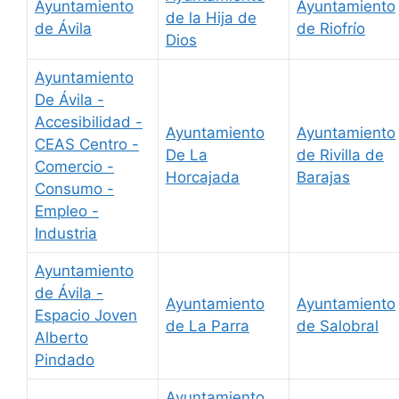
Ayuntamiento
Ayuntamiento
de la Hija de
de Ávila
de Riofrío
Dios
Ayuntamiento
De Ávila -
Accesibilidad -
Ayuntamiento
Ayuntamiento
CEAS Centro -
De La
de Rivilla de
Comercio -
Horcajada
Barajas
Consumo -
Empleo -
Industria
Ayuntamiento
de Ávila -
Ayuntamiento
Ayuntamiento
Espacio Joven
de La Parra
de Salobral
Alberto
Pindado
Ayuntamiento