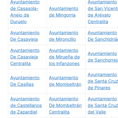
Ayuntamiento
Ayuntamiento
de Casasola-
Ayuntamiento
de San Vicent
Anejo de
de Mingorria
de Arévalo
Duruelo
Centralita
Ayuntamiento
Ayuntamiento
Ayuntamiento
De Casavieja
de Mironcillo
De Sanchidriá
Ayuntamiento
Ayuntamiento
Ayuntamiento
De Casavieja
de Mirueña de
de Sanchorrej
Centralita
los Infanzones
Ayuntamiento
Ayuntamiento
Ayuntamiento
de Santa Cruz
De Casillas
de Mombeltrán
de Pinares
Ayuntamiento
Ayuntamiento
Ayuntamiento
de Castellanos
De Mombeltrán
de Santa Cruz
de Zapardiel
Centralita
del Valle