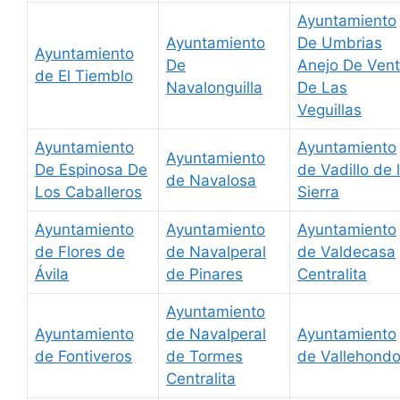
Ayuntamiento
Ayuntamiento
De Umbrias
Ayuntamiento
De
Anejo De Ven
de El Tiemblo
Navalonguilla
De Las
Veguillas
Ayuntamiento
Ayuntamiento
Ayuntamiento
De Espinosa De
de Vadillo de 
de Navalosa
Los Caballeros
Sierra
Ayuntamiento
Ayuntamiento
Ayuntamiento
de Flores de
de Navalperal
de Valdecasa
Ávila
de Pinares
Centralita
Ayuntamiento
Ayuntamiento
de Navalperal
Ayuntamiento
de Fontiveros
de Tormes
de Vallehond
Centralita