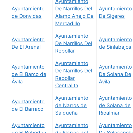
Ayuntamiento
Ayuntamiento
De Narrillos Del
Ayuntamiento
de Donvidas
Alamo Anejo De
De Sigeres
Mercadillo
Ayuntamiento
Ayuntamiento
Ayuntamiento
De Narrillos Del
De El Arenal
de Sinlabajos
Rebollar
Ayuntamiento
Ayuntamiento
Ayuntamiento
De Narrillos Del
de El Barco de
De Solana De
Rebollar
Ávila
Ávila
Centralita
Ayuntamiento
Ayuntamiento
Ayuntamiento
de Narros de
de Solana de
de El Barraco
Saldueña
Rioalmar
Ayuntamiento
Ayuntamiento
Ayuntamiento
de El Bohodon
de Narros del
De Solosanch