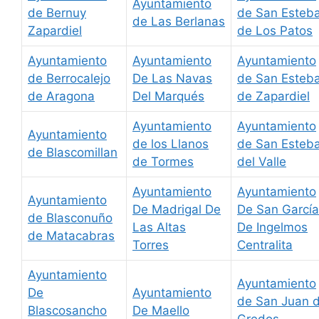
Ayuntamiento
de Bernuy
de San Esteb
de Las Berlanas
Zapardiel
de Los Patos
Ayuntamiento
Ayuntamiento
Ayuntamiento
de Berrocalejo
De Las Navas
de San Esteb
de Aragona
Del Marqués
de Zapardiel
Ayuntamiento
Ayuntamiento
Ayuntamiento
de los Llanos
de San Esteb
de Blascomillan
de Tormes
del Valle
Ayuntamiento
Ayuntamiento
Ayuntamiento
De Madrigal De
De San García
de Blasconuño
Las Altas
De Ingelmos
de Matacabras
Torres
Centralita
Ayuntamiento
Ayuntamiento
De
Ayuntamiento
de San Juan 
Blascosancho
De Maello
Gredos