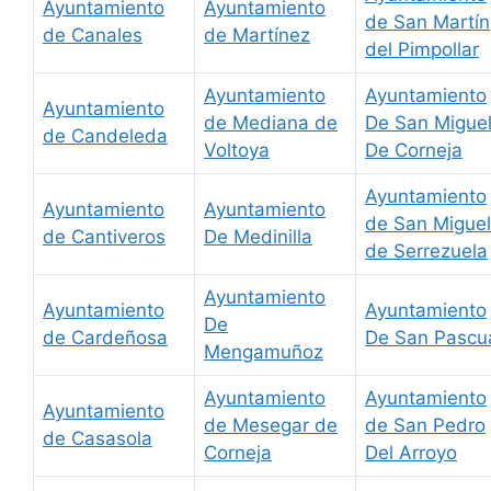
Ayuntamiento
Ayuntamiento
de San Martín
de Canales
de Martínez
del Pimpollar
Ayuntamiento
Ayuntamiento
Ayuntamiento
de Mediana de
De San Migue
de Candeleda
Voltoya
De Corneja
Ayuntamiento
Ayuntamiento
Ayuntamiento
de San Miguel
de Cantiveros
De Medinilla
de Serrezuela
Ayuntamiento
Ayuntamiento
Ayuntamiento
De
de Cardeñosa
De San Pascu
Mengamuñoz
Ayuntamiento
Ayuntamiento
Ayuntamiento
de Mesegar de
de San Pedro
de Casasola
Corneja
Del Arroyo