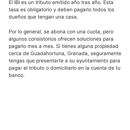
El IBI es un tributo emitido año tras año. Esta
tasa es obligatorio y deben pagarlo todos los
dueños que tengan una casa.
Por lo general, se abona con una cuota, pero
algunos consistorios ofrecen soluciones para
pagarlo mes a mes. Si tienes alguna propiedad
cerca de Guadahortuna, Granada, seguramente
tengas que presentarte a su ayuntamiento para
pagar el tributo o domiciliarlo en la cuenta de tu
banco.