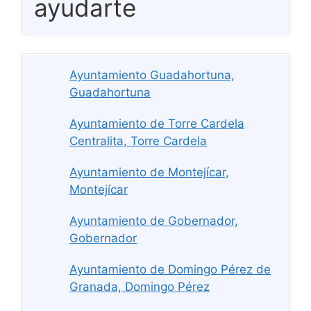
ayudarte
Ayuntamiento Guadahortuna,
Guadahortuna
Ayuntamiento de Torre Cardela
Centralita, Torre Cardela
Ayuntamiento de Montejícar,
Montejícar
Ayuntamiento de Gobernador,
Gobernador
Ayuntamiento de Domingo Pérez de
Granada, Domingo Pérez