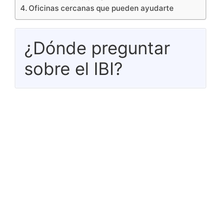
Oficinas cercanas que pueden ayudarte
¿Dónde preguntar
sobre el IBI?