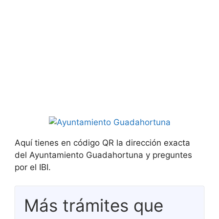
Aquí tienes en código QR la dirección exacta
del Ayuntamiento Guadahortuna y preguntes
por el IBI.
Más trámites que