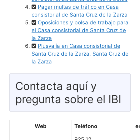
Pagar multas de tráfico en Casa
consistorial de Santa Cruz de la Zarza
Oposiciones y bolsa de trabajo para
el Casa consistorial de Santa Cruz de
la Zarza
Plusvalía en Casa consistorial de
Santa Cruz de la Zarza, Santa Cruz de
la Zarza
Contacta aquí y
pregunta sobre el IBI
Web
Teléfono
e
925 12