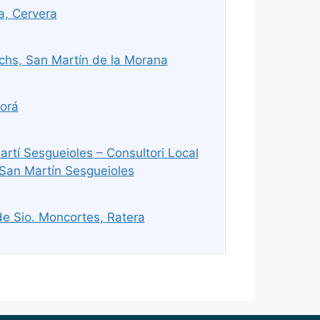
a, Cervera
chs, San Martín de la Morana
orá
rtí Sesgueioles – Consultori Local
 San Martín Sesgueioles
e Sio. Moncortes, Ratera