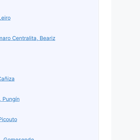
Leiro
ro Centralita, Beariz
Cañiza
, Pungín
Picouto
e, Gomesende