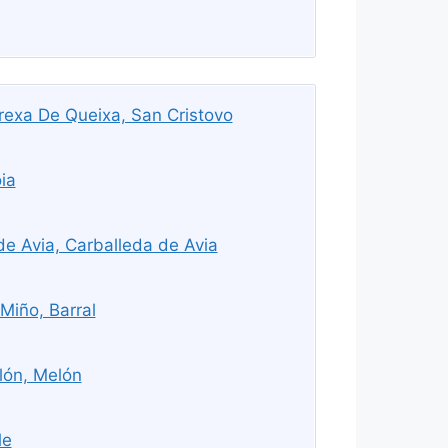
exa De Queixa, San Cristovo
ia
de Avia, Carballeda de Avia
Miño, Barral
lón, Melón
le