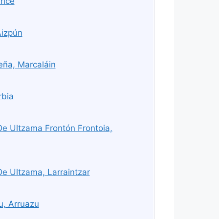
rice
Aizpún
eña, Marcaláin
rbia
De Ultzama Frontón Frontoia,
De Ultzama, Larraintzar
u, Arruazu