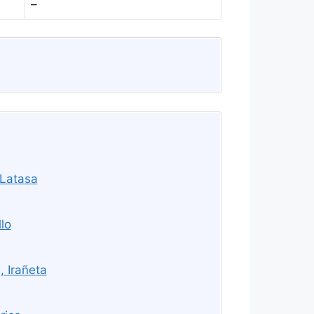
–
 Latasa
lo
, Irañeta