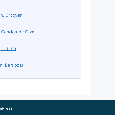
n, Orcoyen
 Cendea de Olza
, Odieta
, Berriozar
ePress